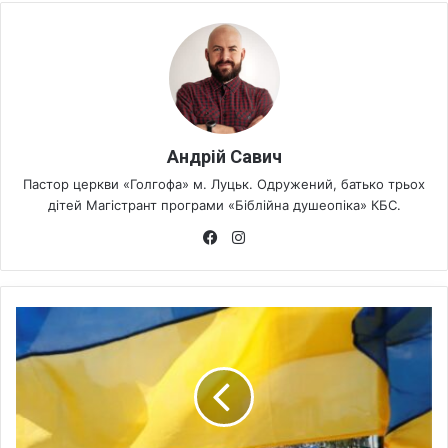
Андрій Савич
Пастор церкви «Голгофа» м. Луцьк. Одружений, батько трьох
дітей Магістрант програми «Біблійна душеопіка» КБС.
Fa
Ins
ce
tag
bo
ra
ok
m
О
О
Н
з
а
к
л