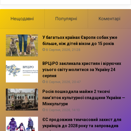
Нещодавні
Популярні
Коментарі
У багатьох країнах Європи собак уже
більше, ніж дітей віком до 15 років
8 Серпня, 2026, 21:28
ВРЦіРО закликала християн і віруючих
усього світу молитися за Україну 24
серпня
8 Серпня, 2026, 20:47
Росія пошкодила майже 2 тисячі
пам’яток культурної спадщини України —
Мінкультури
6 Серпня, 2026, 14:10
ЄС продовжив тимчасовий захист для
українців до 2028 року та запровадив