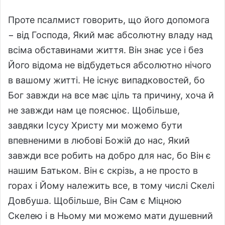
Проте псалмист говорить, що його допомога
− від Господа, Який має абсолютну владу над
всіма обставинами життя. Він знає усе і без
Його відома не відбудеться абсолютно нічого
в вашому житті. Не існує випадковостей, бо
Бог завжди на все має ціль та причину, хоча й
не завжди нам це пояснює. Щобільше,
завдяки Ісусу Христу ми можемо бути
впевненими в любові Божій до нас, Який
завжди все робить на добро для нас, бо Він є
нашим Батьком. Він є скрізь, а не просто в
горах і Йому належить все, в тому числі Скелі
Довбуша. Щобільше, Він Сам є Міцною
Скелею і в Ньому ми можемо мати душевний