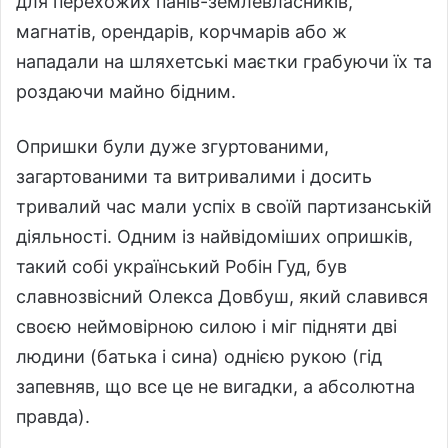
для перехожих панів-землевласників,
магнатів, орендарів, корчмарів або ж
нападали на шляхетські маєтки грабуючи їх та
роздаючи майно бідним.
Опришки були дуже згуртованими,
загартованими та витривалими і досить
тривалий час мали успіх в своїй партизанській
діяльності. Одним із найвідоміших опришків,
такий собі український Робін Гуд, був
славнозвісний Олекса Довбуш, який славився
своєю неймовірною силою і міг підняти дві
людини (батька і сина) однією рукою (гід
запевняв, що все це не вигадки, а абсолютна
правда).