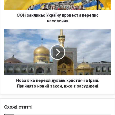
и
к
а
ООН закликає Україну провести перепис
є
населення
У
к
Н
р
о
а
в
ї
а
н
в
у
і
п
х
р
а
о
п
в
е
Нова віха переслідувань християн в Ірані.
е
р
Прийнято новий закон, вже є засуджені
с
е
т
с
и
л
Схожі статті
п
і
е
д