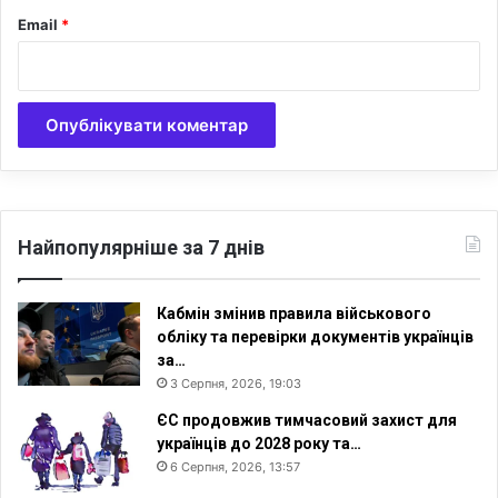
з
Email
*
а
с
у
д
ж
е
н
і
Найпопулярніше за 7 днів
Кабмін змінив правила військового
обліку та перевірки документів українців
за…
3 Серпня, 2026, 19:03
ЄС продовжив тимчасовий захист для
українців до 2028 року та…
6 Серпня, 2026, 13:57