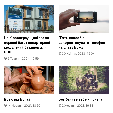
р
у
е
в
п
а
и
н
с
ь
н
х
а
р
На Кіровоградщині звели
П’ять способів
с
и
перший багатоквартирний
використовувати телефон
е
с
модульний будинок для
на славу Божу
л
т
ВПО
30 Квітня, 2023, 19:04
е
и
9 Травня, 2024, 19:59
н
я
н
н
я
в
І
р
а
н
і
Все є від Бога?
Бог бачить тебе – притча
.
14 Червня, 2021, 18:50
2 Жовтня, 2021, 19:31
П