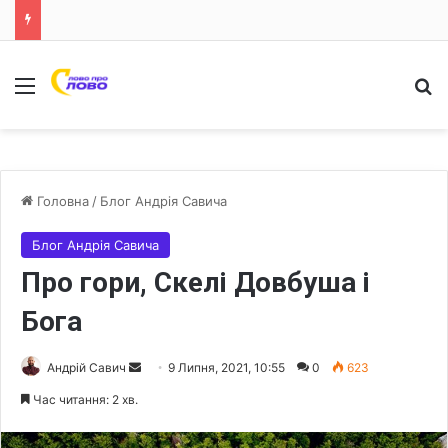
Меню
Ш
Головна
/
Блог Андрія Савича
Блог Андрія Савича
Про гори, Скелі Довбуша і
Бога
Андрій Савич
S
9 Липня, 2021, 10:55
0
623
e
Час читання: 2 хв.
n
d