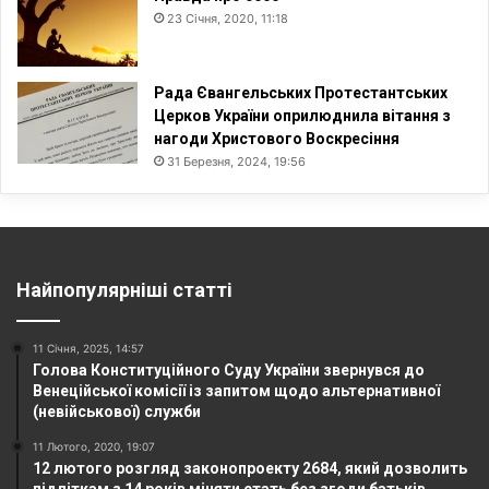
23 Січня, 2020, 11:18
Рада Євангельських Протестантських
Церков України оприлюднила вітання з
нагоди Христового Воскресіння
31 Березня, 2024, 19:56
Найпопулярніші статті
11 Січня, 2025, 14:57
Голова Конституційного Суду України звернувся до
Венеційської комісії із запитом щодо альтернативної
(невійськової) служби
11 Лютого, 2020, 19:07
12 лютого розгляд законопроекту 2684, який дозволить
підліткам з 14 років міняти стать без згоди батьків