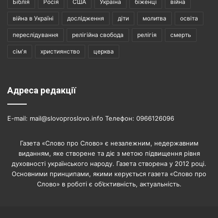
Біблія
Росія
США
Україна
біженці
війна
війна в Україні
дослідження
діти
молитва
освіта
переслідування
релігійна свобода
релігія
смерть
сім'я
християнство
церква
Адреса редакції
E-mail: mail@slovoproslovo.info Телефон: 0966126096
Газета «Слово про Слово» є незалежним, недержавним
виданням, яке створене та діє з метою підвищення рівня
духовності українського народу. Газета створена у 2012 році.
Основними принципами, якими керується газета «Слово про
Слово» в роботі є об’єктивність, актуальність.