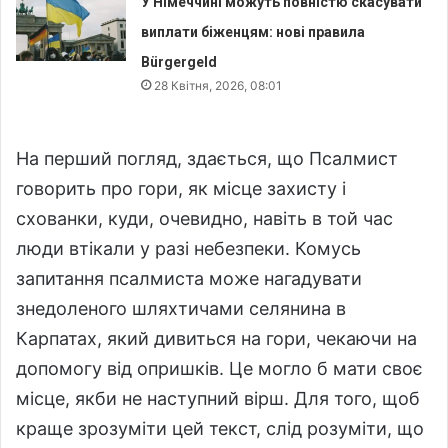
У Німеччині можуть повністю скасувати
виплати біженцям: нові правила
Bürgergeld
28 Квітня, 2026, 08:01
На перший погляд, здається, що Псалмист
говорить про гори, як місце захисту і
схованки, куди, очевидно, навіть в той час
люди втікали у разі небезпеки. Комусь
запитання псалмиста може нагадувати
знедоленого шляхтичами селянина в
Карпатах, який дивиться на гори, чекаючи на
допомогу від опришків. Це могло б мати своє
місце, якби не наступний вірш. Для того, щоб
краще зрозуміти цей текст, слід розуміти, що