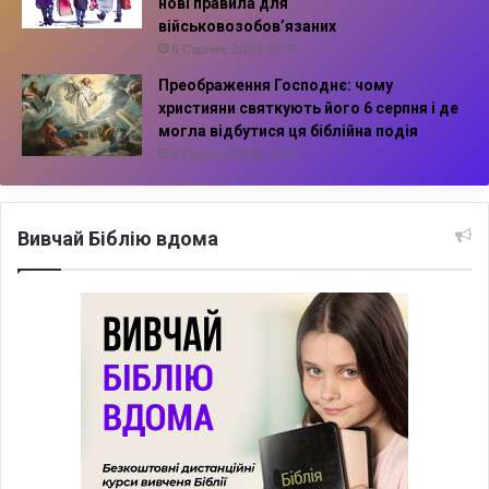
нові правила для
військовозобов’язаних
6 Серпня, 2026, 13:57
Преображення Господнє: чому
християни святкують його 6 серпня і де
могла відбутися ця біблійна подія
6 Серпня, 2026, 13:42
Вивчай Біблію вдома