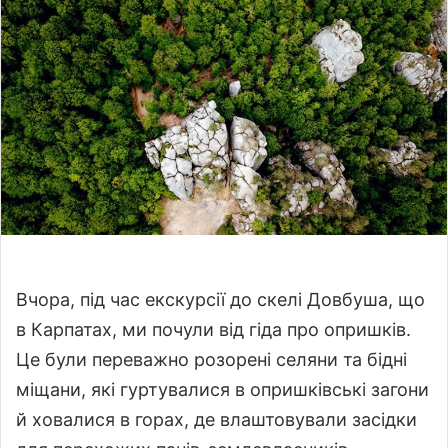
a
n
e
m
a
i
l
Вчора, під час екскурсії до скелі Довбуша, що
в Карпатах, ми почули від гіда про опришків.
Це були переважно розорені селяни та бідні
міщани, які гуртувалися в опришківські загони
й ховалися в горах, де влаштовували засідки