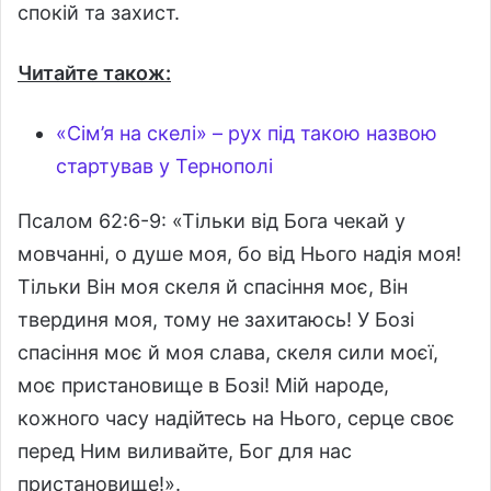
спокій та захист.
Читайте також:
«Сім’я на скелі» – рух під такою назвою
стартував у Тернополі
Псалом 62:6-9: «Тільки від Бога чекай у
мовчанні, о душе моя, бо від Нього надія моя!
Тільки Він моя скеля й спасіння моє, Він
твердиня моя, тому не захитаюсь! У Бозі
спасіння моє й моя слава, скеля сили моєї,
моє пристановище в Бозі! Мій народе,
кожного часу надійтесь на Нього, серце своє
перед Ним виливайте, Бог для нас
пристановище!».