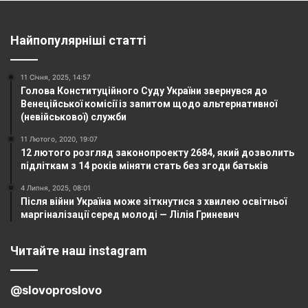
Найпопулярніші статті
11 Січня, 2025, 14:57
Голова Конституційного Суду України звернувся до
Венеційської комісії із запитом щодо альтернативної
(невійськової) служби
11 Лютого, 2020, 19:07
12 лютого розгляд законопроекту 2684, який дозволить
підліткам з 14 років міняти стать без згоди батьків
4 Липня, 2025, 08:01
Після війни Україна може зіткнутися з хвилею освітньої
маргіналізації серед молоді — Лілія Гриневич
Читайте наш instagram
@slovoproslovo