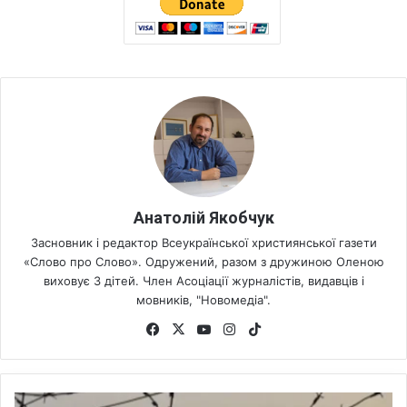
Анатолій Якобчук
Засновник і редактор Всеукраїнської християнської газети
«Слово про Слово». Одружений, разом з дружиною Оленою
виховує 3 дітей. Член Асоціації журналістів, видавців і
мовників, "Новомедіа".
Fa
X
Yo
Ins
Tik
ce
uT
tag
To
bo
ub
ra
k
ok
e
m
С