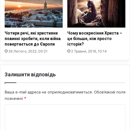
»
ш
:
и
х
р
р
и
и
л
с
о
Чотири речі, які християни
Чому воскресіння Христа –
т
1
повинні зробити, коли війна
це більше, ніж просто
и
,
повертається до Європи
історія?
я
6
26 Лютого, 2022, 00:21
2 Травня, 2016, 10:14
н
м
с
л
ь
н
к
Залишити відповідь
Б
і
і
л
б
і
Ваша e-mail адреса не оприлюднюватиметься.
Обов’язкові поля
л
д
позначені
*
і
е
й
К
р
п
и
і
о
з
д
м
а
ч