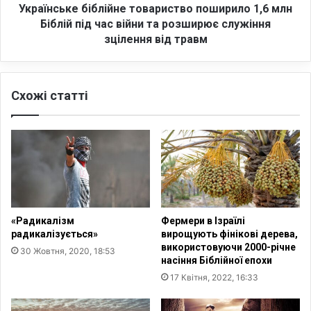
е
е
Українське біблійне товариство поширило 1,6 млн
з
б
Біблій під час війни та розширює служіння
п
і
зцілення від травм
е
б
ч
л
н
і
о
Схожі статті
й
ї
н
т
е
о
т
ч
о
к
в
и
а
п
р
е
и
«Радикалізм
Фермери в Ізраїлі
р
с
радикалізується»
вирощують фінікові дерева,
е
т
використовуючи 2000-річне
30 Жовтня, 2020, 18:53
л
в
насіння Біблійної епохи
о
о
17 Квітня, 2022, 16:33
м
п
у
о