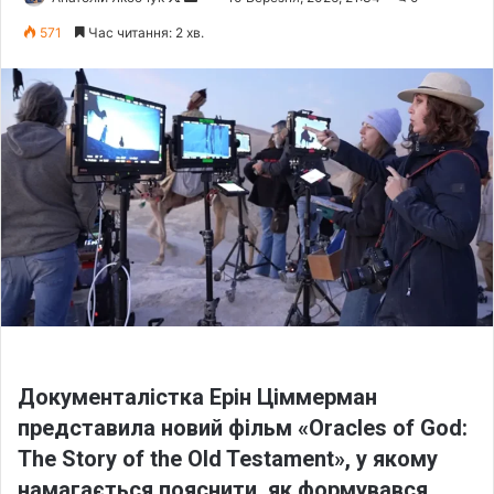
o
e
571
Час читання: 2 хв.
l
n
l
d
o
a
w
n
o
e
n
m
X
a
i
l
Документалістка Ерін Ціммерман
представила новий фільм
«Oracles of God:
The Story of the Old Testament»
, у якому
намагається пояснити, як формувався