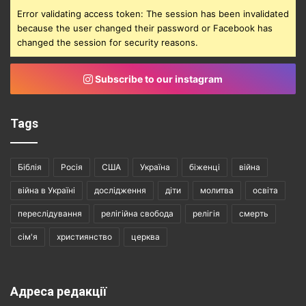
Error validating access token: The session has been invalidated
because the user changed their password or Facebook has
changed the session for security reasons.
Subscribe to our instagram
Tags
Біблія
Росія
США
Україна
біженці
війна
війна в Україні
дослідження
діти
молитва
освіта
переслідування
релігійна свобода
релігія
смерть
сім'я
християнство
церква
Адреса редакції