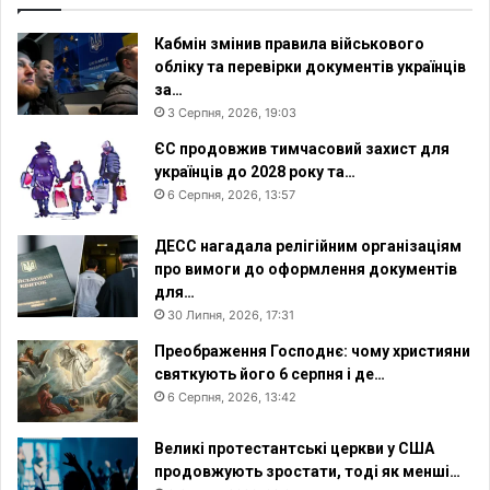
і
н
Кабмін змінив правила військового
н
обліку та перевірки документів українців
я
за…
з
3 Серпня, 2026, 19:03
ц
ЄС продовжив тимчасовий захист для
і
українців до 2028 року та…
л
е
6 Серпня, 2026, 13:57
н
н
ДЕСС нагадала релігійним організаціям
я
про вимоги до оформлення документів
в
для…
і
30 Липня, 2026, 17:31
д
Преображення Господнє: чому християни
т
святкують його 6 серпня і де…
р
6 Серпня, 2026, 13:42
а
в
м
Великі протестантські церкви у США
продовжують зростати, тоді як менші…