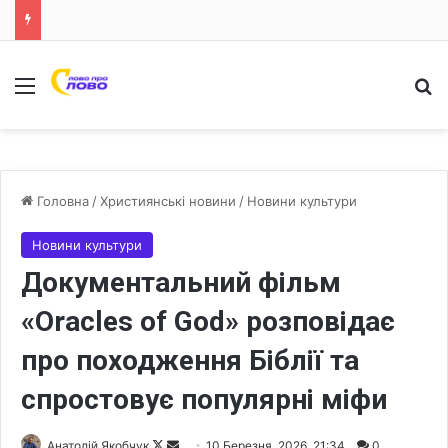
Меню
Ш
Головна
/
Християнські новини
/
Новини культури
Новини культури
Документальний фільм
«Oracles of God» розповідає
про походження Біблії та
спростовує популярні міфи
Анатолій Якобчук
F
S
10 Березня, 2026, 21:34
0