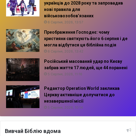
українців до 2028 року та запровадив
нові правила для
військовозобов’язаних
6 Серпня, 2026, 13:57
Преображення Господнє: чому
християни святкують його 6 серпня і де
могла відбутися ця біблійна подія
6 Серпня, 2026, 13:42
Російський масований удар по Києву
забрав життя 17 людей, ще 44 поранені
5 Серпня, 2026, 11:16
Редактор Operation World закликав
Церкву активніше долучатися до
незавершеної місії
5 Серпня, 2026, 10:14
Вивчай Біблію вдома