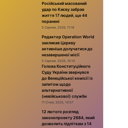
Російський масований
удар по Києву забрав
життя 17 людей, ще 44
поранені
5 Серпня, 2026, 11:16
Редактор Operation World
закликав Церкву
активніше долучатися до
незавершеної місії
5 Серпня, 2026, 10:14
Голова Конституційного
Суду України звернувся
до Венеційської комісії із
запитом щодо
альтернативної
(невійськової) служби
11 Січня, 2025, 14:57
12 лютого розгляд
законопроекту 2684, який
дозволить підліткам з 14