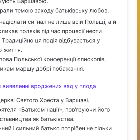
ежують Варшавою.
брали темою заходу батьківську любов.
адіслати сигнал не лише всій Польщі, а й
закликав поляків під час процесії нести
. Традиційно ця подія відбувається у
о життя.
лова Польської конференції єпископів,
никам маршу добрі побажання.
 виявленні вроджених вад у плода
церкві Святого Хреста у Варшаві.
ятеля «Батьком нації», пов’язуючи його
ставництва як батьківства.
ний і сильний батько потрібен не тільки