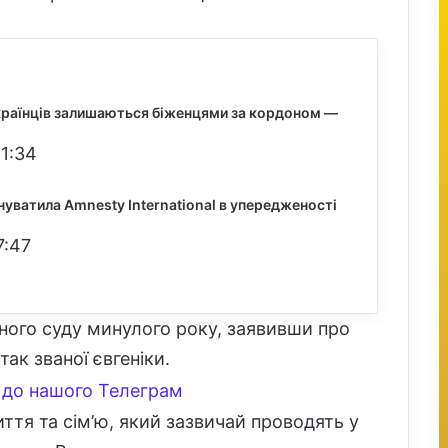
країнців залишаються біженцями за кордоном —
21:34
нуватила Amnesty International в упередженості
7:47
ного суду минулого року, заявивши про
так званої євгеніки.
до нашого Телеграм
ття та сім’ю, який зазвичай проводять у