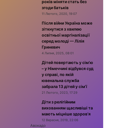
років міняти стать без
згоди батьків
11 Лютого, 2020, 19:07
Після війни Україна може
зіткнутися з хвилею
освітньої маргіналізації
серед молоді — Лілія
Гриневич
4 Липня, 2025, 08:01
Дітей повертають у сім’ю
– у Німеччині відбувся суд
у справі, по якій
ювенальна служба
забрала 13 дітей у сім’ї
21 Лютого, 2023, 17:29
Діти з релігійним
вихованням щасливіші та
мають міцніше здоров’я
12 Вересня, 2019, 22:06
Авокадо