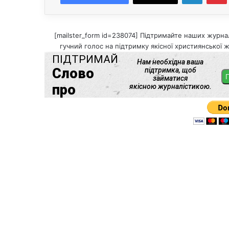
[mailster_form id=238074] Підтримайте наших журнал
гучний голос на підтримку якісної християнської ж