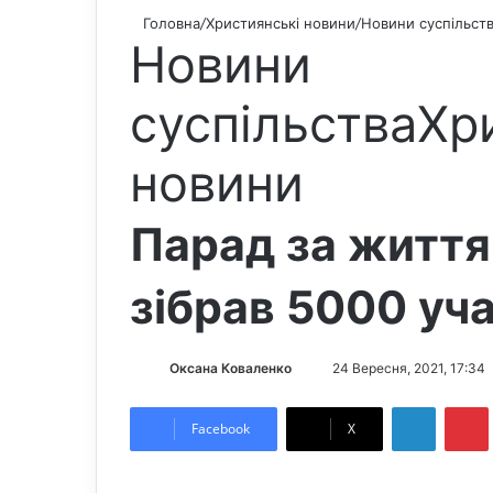
Головна
/
Християнські новини
/
Новини суспільст
Новини
суспільства
Хр
новини
Парад за життя 
зібрав 5000 уч
Оксана Коваленко
S
24 Вересня, 2021, 17:34
e
LinkedIn
Pintere
n
Facebook
X
d
a