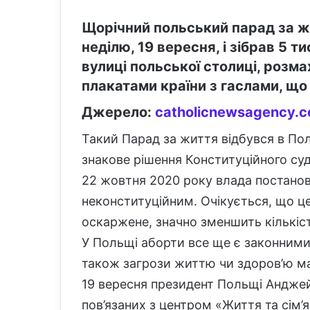
Щорічний польський парад за жи
неділю, 19 вересня, і зібрав 5 т
вулиці польської столиці, розм
плакатами країни з гаслами, що
Джерело:
catholicnewsagency.
Такий Парад за життя відбувся в Пол
знакове рішення Конституційного су
22 жовтня 2020 року влада постанов
неконституційним. Очікується, що ц
оскаржене, значно зменшить кількість
У Польщі аборти все ще є законними 
також загрози життю чи здоров’ю ма
19 вересня президент Польщі Анджей
пов’язаних з центром «Життя та сім