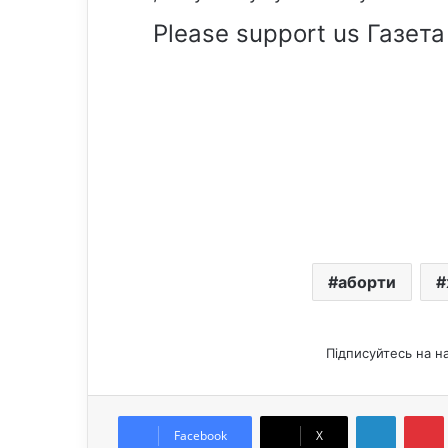
Please support us Газета
аборти
Підписуйтесь на н
LinkedIn
Pintere
Facebook
X