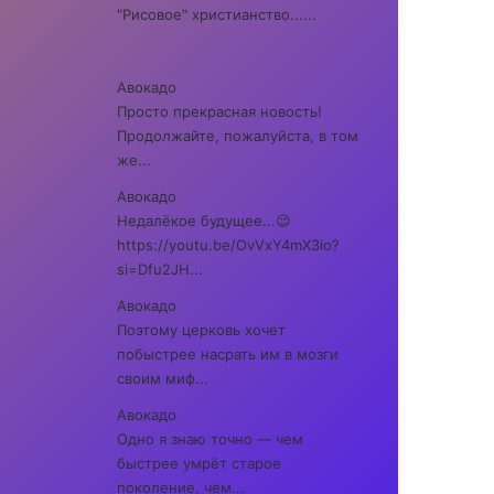
"Рисовое" христианство......
Авокадо
Просто прекрасная новость!
Продолжайте, пожалуйста, в том
же...
Авокадо
Недалёкое будущее...😉
https://youtu.be/OvVxY4mX3io?
si=Dfu2JH...
Авокадо
Поэтому церковь хочет
побыстрее насрать им в мозги
своим миф...
Авокадо
Одно я знаю точно — чем
быстрее умрёт старое
поколение, чем...