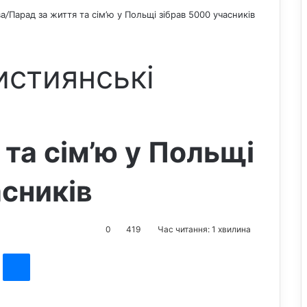
ва
/
Парад за життя та сім’ю у Польщі зібрав 5000 учасників
истиянські
та сім’ю у Польщі
асників
0
419
Час читання: 1 хвилина
st
Messenger