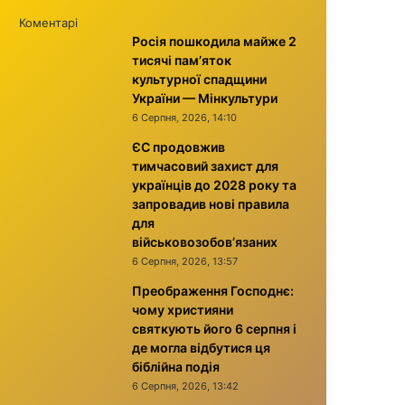
Коментарі
Росія пошкодила майже 2
тисячі пам’яток
культурної спадщини
України — Мінкультури
6 Серпня, 2026, 14:10
ЄС продовжив
тимчасовий захист для
українців до 2028 року та
запровадив нові правила
для
військовозобов’язаних
6 Серпня, 2026, 13:57
Преображення Господнє:
чому християни
святкують його 6 серпня і
де могла відбутися ця
біблійна подія
6 Серпня, 2026, 13:42