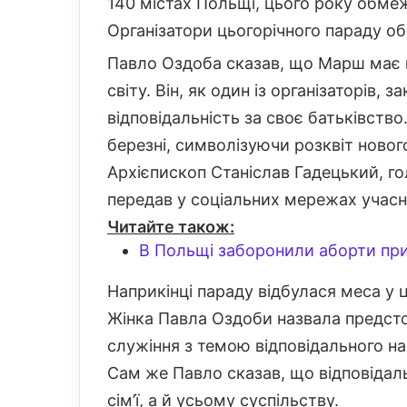
140 містах Польщі, цього року обм
Організатори цьогорічного параду о
Павло Оздоба сказав, що Марш має н
світу. Він, як один із організаторів, 
відповідальність за своє батьківство
березні, символізуючи розквіт новог
Архієпископ Станіслав Гадецький, го
передав у соціальних мережах учас
Читайте також:
В Польщі заборонили аборти при
Наприкінці параду відбулася меса у 
Жінка Павла Оздоби назвала предсто
служіння з темою відповідального на
Сам же Павло сказав, що відповідаль
сім’ї, а й усьому суспільству.