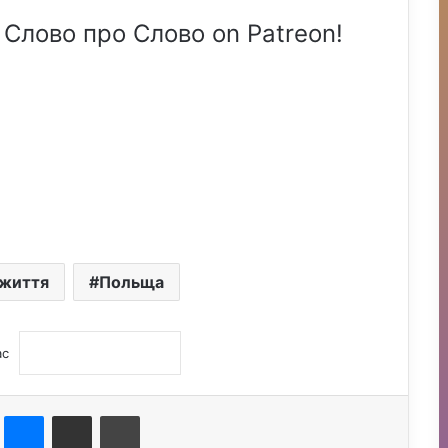
 Слово про Слово on Patreon!
життя
Польща
ас
st
Messenger
Поділитися електронною поштою
Друк