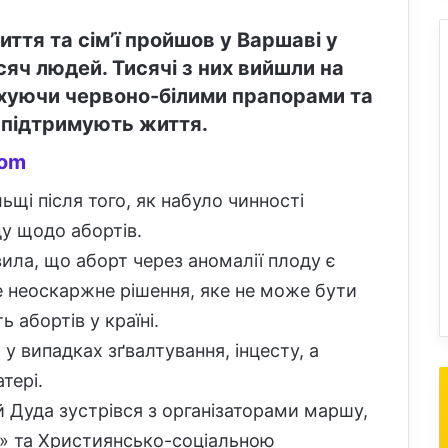
ття та сім’ї пройшов у Варшаві у
исяч людей. Тисячі з них вийшли на
ахуючи червоно-білими прапорами та
 підтримують життя.
com
ьщі після того, як набуло чинності
ду щодо абортів.
ила, що аборт через аномалії плоду є
е неоскаржне рішення, яке не може бути
 абортів у країні.
у випадках зґвалтування, інцесту, а
тері.
 Дуда зустрівся з організаторами маршу,
’я» та Християнсько-соціальною