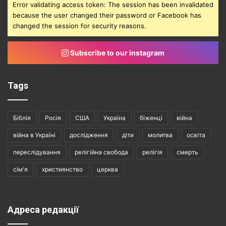
Error validating access token: The session has been invalidated
because the user changed their password or Facebook has
changed the session for security reasons.
Subscribe to our instagram
Tags
Біблія
Росія
США
Україна
біженці
війна
війна в Україні
дослідження
діти
молитва
освіта
переслідування
релігійна свобода
релігія
смерть
сім'я
християнство
церква
Адреса редакції