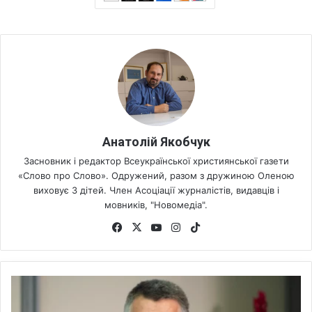
Анатолій Якобчук
Засновник і редактор Всеукраїнської християнської газети
«Слово про Слово». Одружений, разом з дружиною Оленою
виховує 3 дітей. Член Асоціації журналістів, видавців і
мовників, "Новомедіа".
Fa
X
Yo
Ins
Tik
ce
uT
tag
To
bo
ub
ra
k
ok
e
m
І
з
р