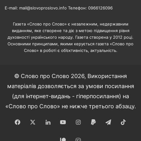
E-mail: mail@slovoproslovo.info Телефон: 0966126096
Газета «Слово про Слово» є незалежним, недержавним
виданням, яке створене та діє з метою підвищення рівня
духовності українського народу. Газета створена у 2012 році.
Основними принципами, якими керується газета «Слово про
Слово» в роботі є об’єктивність, актуальність.
© Слово про Слово 2026, Використання
матеріалів дозволяється за умови посилання
(для інтернет-видань - гіперпосилання) на
«Слово про Слово» не нижче третього абзацу.
Facebook
X
LinkedIn
YouTube
Instagram
Paypal
Telegram
TikT
Patreon
Viber