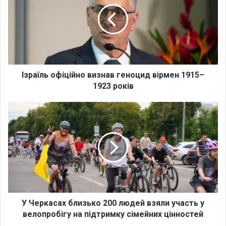
а
ї
л
ь
о
ф
і
Ізраїль офіційно визнав геноцид вірмен 1915–
ц
1923 років
і
й
У
н
Ч
о
е
в
р
и
к
з
а
н
с
а
а
в
х
г
б
У Черкасах близько 200 людей взяли участь у
е
л
велопробігу на підтримку сімейних цінностей
н
и