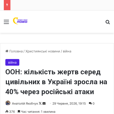
Меню
Ш
Головна
/
Християнські новини
/
війна
війна
ООН: кількість жертв серед
цивільних в Україні зросла на
40% через російські атаки
Анатолій Якобчук
F
S
29 Червня, 2026, 19:15
0
o
e
376
Час читання: 1 хвилина