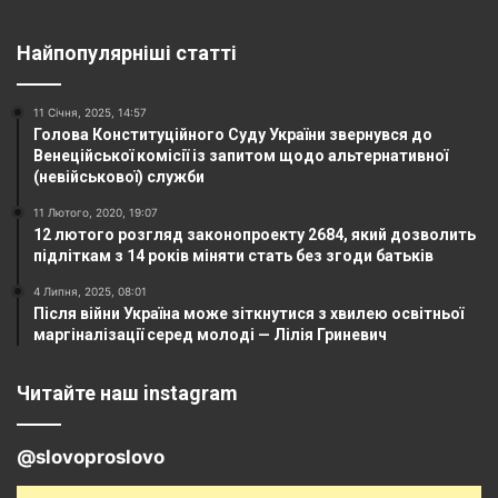
Найпопулярніші статті
11 Січня, 2025, 14:57
Голова Конституційного Суду України звернувся до
Венеційської комісії із запитом щодо альтернативної
(невійськової) служби
11 Лютого, 2020, 19:07
12 лютого розгляд законопроекту 2684, який дозволить
підліткам з 14 років міняти стать без згоди батьків
4 Липня, 2025, 08:01
Після війни Україна може зіткнутися з хвилею освітньої
маргіналізації серед молоді — Лілія Гриневич
Читайте наш instagram
@slovoproslovo