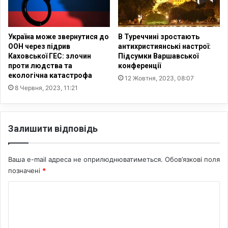
к
т
і
ь
в
у
в
Україна може звернутися до
В Туреччині зростають
ООН через підрив
антихристиянські настрої:
е
Каховської ГЕС: злочин
Підсумки Варшавської
л
проти людства та
конференції
о
екологічна катастрофа
12 Жовтня, 2023, 08:07
п
8 Червня, 2023, 11:21
р
о
б
і
Залишити відповідь
г
у
н
Ваша e-mail адреса не оприлюднюватиметься.
Обов’язкові поля
а
позначені
*
п
і
К
д
о
т
р
м