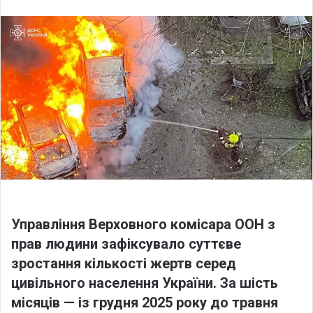
l
n
l
d
o
a
w
n
o
e
n
m
X
a
i
l
Управління Верховного комісара ООН з
прав людини зафіксувало суттєве
зростання кількості жертв серед
цивільного населення України. За шість
місяців — із грудня 2025 року до травня