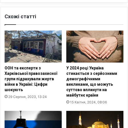
о
з
ц
ь
Схожі статті
и
к
д
о
в
2
і
0
р
0
м
л
е
ю
н
д
1
е
ООН та експерти з
У 2024 році Україна
9
й
Харківської правозахисної
стикається з серйозними
1
в
групи підрахували жертв
демографічними
5
з
війни в Україні: Цифри
викликами, що можуть
–
я
шокують
суттєво вплинути на
1
л
майбутнє країни
29 Серпня, 2023, 13:24
9
и
15 Квітня, 2024, 08:06
2
у
3
ч
р
а
о
с