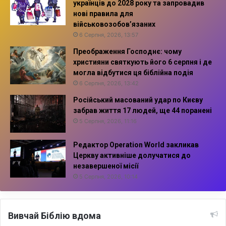
українців до 2028 року та запровадив
нові правила для
військовозобов’язаних
6 Серпня, 2026, 13:57
Преображення Господнє: чому
християни святкують його 6 серпня і де
могла відбутися ця біблійна подія
6 Серпня, 2026, 13:42
Російський масований удар по Києву
забрав життя 17 людей, ще 44 поранені
5 Серпня, 2026, 11:16
Редактор Operation World закликав
Церкву активніше долучатися до
незавершеної місії
5 Серпня, 2026, 10:14
Вивчай Біблію вдома