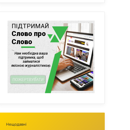
Нещодавні