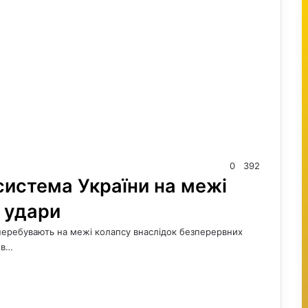
0
392
истема України на межі
і удари
 перебувають на межі колапсу внаслідок безперервних
 в…