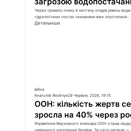
загрозою водопостачан
Через тривалу спеку й нестачу опадів рівень води
гідрологічних постах показники вже опустилися…
Детальніше
війна
Анатолій Якобчук
29 Червня, 2026, 19:15
ООН: кількість жертв се
зросла на 40% через рос
Управління Верховного комісара ООН з прав людин
цивільного населення України. За шість місяців —