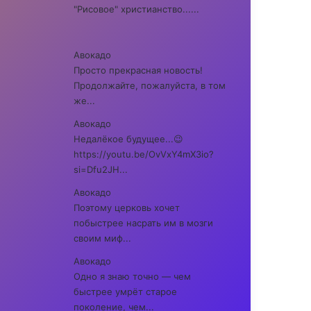
"Рисовое" христианство......
Авокадо
Просто прекрасная новость!
Продолжайте, пожалуйста, в том
же...
Авокадо
Недалёкое будущее...😉
https://youtu.be/OvVxY4mX3io?
si=Dfu2JH...
Авокадо
Поэтому церковь хочет
побыстрее насрать им в мозги
своим миф...
Авокадо
Одно я знаю точно — чем
быстрее умрёт старое
поколение, чем...