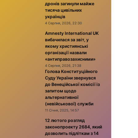
дронів загинули майже
тисяча цивільних
українців
4 Серпня, 2026, 22:30
Amnesty International UK
вибачилася за звіт, у
якому християнські
організації назвали
«антиправозахисними»
4 Серпня, 2026, 21:38
Голова Конституційного
Суду України звернувся
до Венеційської комісії із
запитом щодо
альтернативної
(невійськової) служби
11 Січня, 2025, 14:57
12 лютого розгляд
законопроекту 2684, який
дозволить підліткам з 14