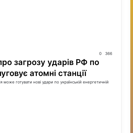
0
366
ро загрозу ударів РФ по
уговує атомні станції
 може готувати нові удари по українській енергетичній