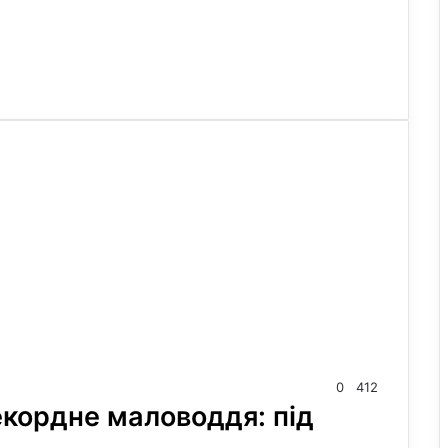
0
412
екордне маловоддя: під