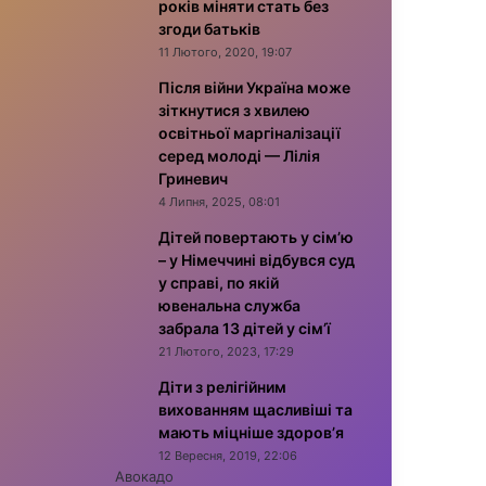
років міняти стать без
згоди батьків
11 Лютого, 2020, 19:07
Після війни Україна може
зіткнутися з хвилею
освітньої маргіналізації
серед молоді — Лілія
Гриневич
4 Липня, 2025, 08:01
Дітей повертають у сім’ю
– у Німеччині відбувся суд
у справі, по якій
ювенальна служба
забрала 13 дітей у сім’ї
21 Лютого, 2023, 17:29
Діти з релігійним
вихованням щасливіші та
мають міцніше здоров’я
12 Вересня, 2019, 22:06
Авокадо