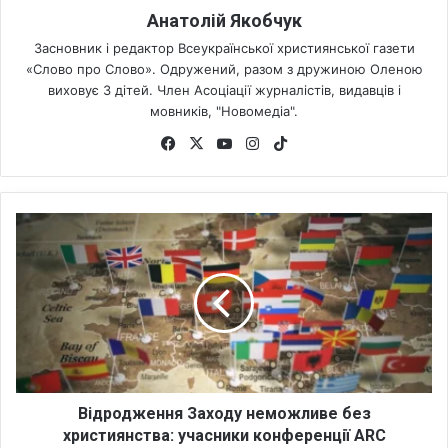
Анатолій Якобчук
Засновник і редактор Всеукраїнської християнської газети
«Слово про Слово». Одружений, разом з дружиною Оленою
виховує 3 дітей. Член Асоціації журналістів, видавців і
мовників, "Новомедіа".
Fa
X
Yo
Ins
Tik
ce
uT
tag
To
bo
ub
ra
k
ok
e
m
В
і
д
р
о
д
ж
е
н
н
Відродження Заходу неможливе без
я
християнства: учасники конференції ARC