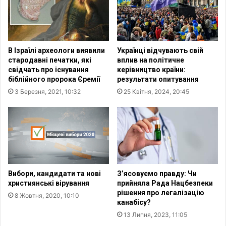
с
т
е
и
р
я
е
н
д
В Ізраїлі археологи виявили
Українці відчувають свій
с
ц
стародавні печатки, які
вплив на політичне
т
и
свідчать про існування
керівництво країни:
в
в
біблійного пророка Єремії
результати опитування
а
і
3 Березня, 2021, 10:32
25 Квітня, 2024, 20:45
:
л
у
ь
ч
н
а
и
с
х
н
в
и
У
к
к
Вибори, кандидати та нові
З’ясовуємо правду: Чи
и
р
християнські вірування
прийняла Рада Нацбезпеки
к
а
рішення про легалізацію
8 Жовтня, 2020, 10:10
о
канабісу?
ї
н
н
13 Липня, 2023, 11:05
ф
і