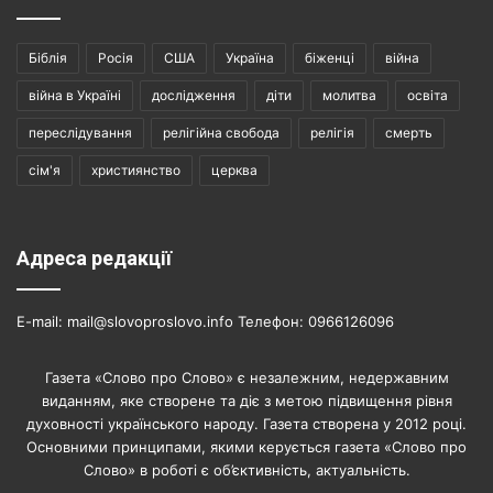
Біблія
Росія
США
Україна
біженці
війна
війна в Україні
дослідження
діти
молитва
освіта
переслідування
релігійна свобода
релігія
смерть
сім'я
християнство
церква
Адреса редакції
E-mail: mail@slovoproslovo.info Телефон: 0966126096
Газета «Слово про Слово» є незалежним, недержавним
виданням, яке створене та діє з метою підвищення рівня
духовності українського народу. Газета створена у 2012 році.
Основними принципами, якими керується газета «Слово про
Слово» в роботі є об’єктивність, актуальність.