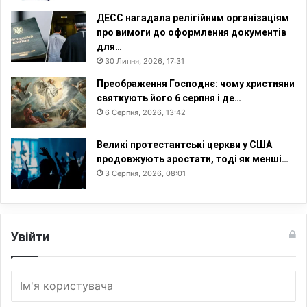
о
ДЕСС нагадала релігійним організаціям
в
про вимоги до оформлення документів
ц
для…
и
30 Липня, 2026, 17:31
в
Преображення Господнє: чому християни
і
святкують його 6 серпня і де…
л
6 Серпня, 2026, 13:42
і
з
а
Великі протестантські церкви у США
ц
продовжують зростати, тоді як менші…
і
3 Серпня, 2026, 08:01
ї
Увійти