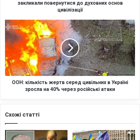
З
закликали повернутися до духовних основ
а
цивілізації
х
о
О
д
О
у
Н
н
:
е
к
м
і
о
л
ж
ь
л
к
и
і
ООН: кількість жертв серед цивільних в Україні
в
с
зросла на 40% через російські атаки
е
т
б
ь
е
ж
з
Схожі статті
е
х
р
р
т
и
в
с