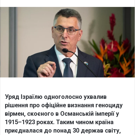
l
n
l
d
o
a
w
n
o
e
n
m
X
a
i
l
Уряд Ізраїлю одноголосно ухвалив
рішення про офіційне визнання геноциду
вірмен, скоєного в Османській імперії у
1915–1923 роках. Таким чином країна
приєдналася до понад 30 держав світу,