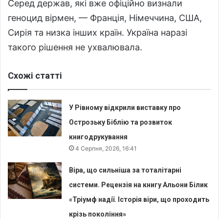
Серед держав, які вже офіційно визнали
геноцид вірмен, — Франція, Німеччина, США,
Сирія та низка інших країн. Україна наразі
такого рішення не ухвалювала.
Схожі статті
У Рівному відкрили виставку про
Острозьку Біблію та розвиток
книгодрукування
4 Серпня, 2026, 16:41
Віра, що сильніша за тоталітарні
системи. Рецензія на книгу Альони Білик
«Тріумф надії. Історія віри, що проходить
крізь покоління»