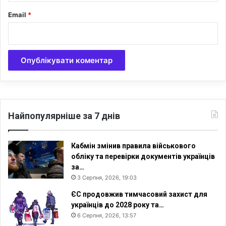
в
с
е
Email
*
ь
р
к
н
і
у
а
т
т
и
а
с
к
я
и
д
о
Найпопулярніше за 7 днів
д
у
х
Кабмін змінив правила військового
о
обліку та перевірки документів українців
в
за…
н
3 Серпня, 2026, 19:03
и
х
ЄС продовжив тимчасовий захист для
о
українців до 2028 року та…
с
6 Серпня, 2026, 13:57
н