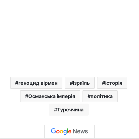
геноцид вірмен
Ізраїль
історія
Османська імперія
політика
Туреччина