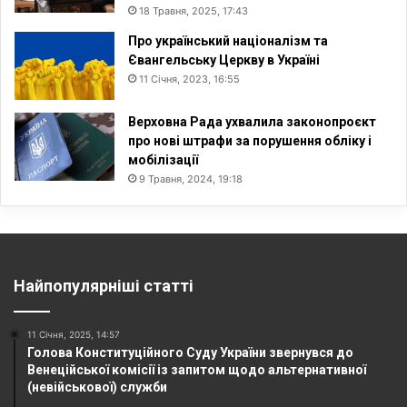
18 Травня, 2025, 17:43
Про український націоналізм та
Євангельську Церкву в Україні
11 Січня, 2023, 16:55
Верховна Рада ухвалила законопроєкт
про нові штрафи за порушення обліку і
мобілізації
9 Травня, 2024, 19:18
Найпопулярніші статті
11 Січня, 2025, 14:57
Голова Конституційного Суду України звернувся до
Венеційської комісії із запитом щодо альтернативної
(невійськової) служби