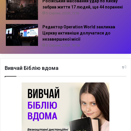
Російський масований удар по Києву
забрав життя 17 людей, ще 44 поранені
5 Серпня, 2026, 11:16
Редактор Operation World закликав
Церкву активніше долучатися до
незавершеної місії
5 Серпня, 2026, 10:14
Вивчай Біблію вдома