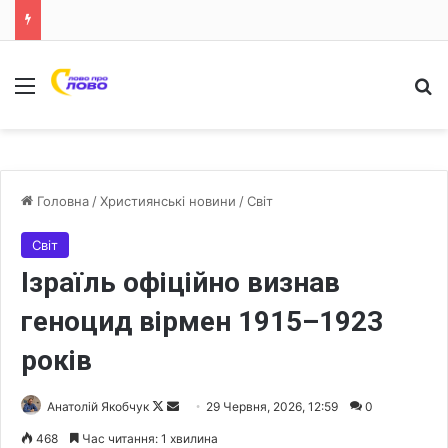
Меню
Ш
Головна
/
Християнські новини
/
Світ
Світ
Ізраїль офіційно визнав
геноцид вірмен 1915–1923
років
Анатолій Якобчук
F
S
29 Червня, 2026, 12:59
0
o
e
468
Час читання: 1 хвилина