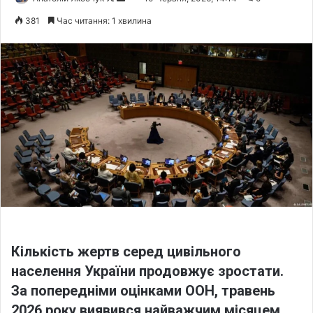
o
e
381
Час читання: 1 хвилина
l
n
l
d
o
a
w
n
o
e
n
m
X
a
i
l
Кількість жертв серед цивільного
населення України продовжує зростати.
За попередніми оцінками ООН, травень
2026 року виявився найважчим місяцем