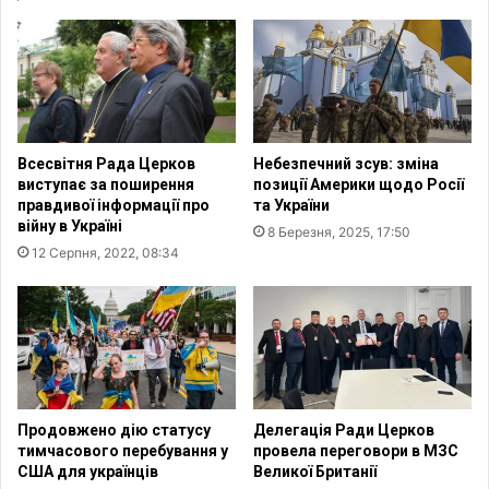
о
й
г
н
о
а
з
Р
а
о
х
с
и
і
Всесвітня Рада Церков
Небезпечний зсув: зміна
с
ї
виступає за поширення
позиції Америки щодо Росії
т
п
правдивої інформації про
та України
у
р
війну в Україні
8 Березня, 2025, 17:50
д
о
12 Серпня, 2022, 08:34
л
т
я
и
у
У
к
к
р
р
а
а
ї
ї
н
н
Продовжено дію статусу
Делегація Ради Церков
с
и
тимчасового перебування у
провела переговори в МЗС
ь
т
США для українців
Великої Британії