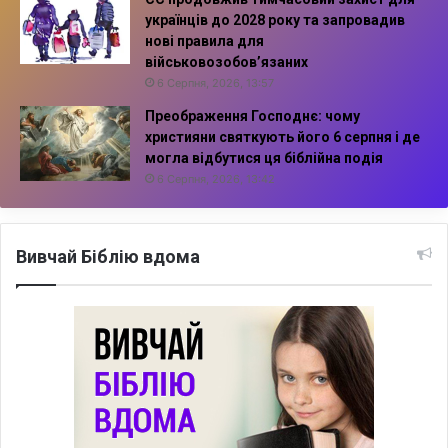
українців до 2028 року та запровадив
нові правила для
військовозобов’язаних
6 Серпня, 2026, 13:57
Преображення Господнє: чому
християни святкують його 6 серпня і де
могла відбутися ця біблійна подія
6 Серпня, 2026, 13:42
Вивчай Біблію вдома