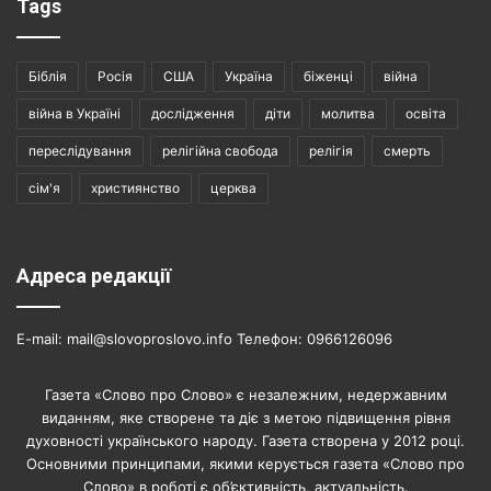
Tags
Біблія
Росія
США
Україна
біженці
війна
війна в Україні
дослідження
діти
молитва
освіта
переслідування
релігійна свобода
релігія
смерть
сім'я
християнство
церква
Адреса редакції
E-mail: mail@slovoproslovo.info Телефон: 0966126096
Газета «Слово про Слово» є незалежним, недержавним
виданням, яке створене та діє з метою підвищення рівня
духовності українського народу. Газета створена у 2012 році.
Основними принципами, якими керується газета «Слово про
Слово» в роботі є об’єктивність, актуальність.