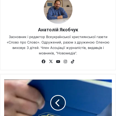
Анатолій Якобчук
Засновник і редактор Всеукраїнської християнської газети
«Слово про Слово». Одружений, разом з дружиною Оленою
виховує 3 дітей. Член Асоціації журналістів, видавців і
мовників, "Новомедіа".
Fa
X
Yo
Ins
Tik
ce
uT
tag
To
bo
ub
ra
k
ok
e
m
Є
С
р
о
з
г
л