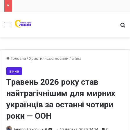
Меню
Ш
Головна
/
Християнські новини
/
війна
війна
Травень 2026 року став
найтрагічнішим для мирних
українців за останні чотири
роки — ООН
Анатолій Якобчук
F
S
10 Червня, 2026, 14:14
0