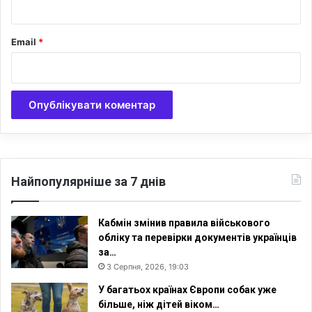
й
т
н
о
о
Email
*
в
г
а
о
в
в
і
і
й
к
н
у
а
Найпопулярніше за 7 днів
Кабмін змінив правила військового
обліку та перевірки документів українців
за…
3 Серпня, 2026, 19:03
У багатьох країнах Європи собак уже
більше, ніж дітей віком…