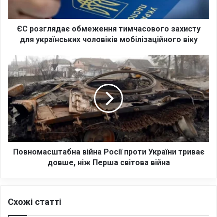
я
д
а
ЄС розглядає обмеження тимчасового захисту
є
для українських чоловіків мобілізаційного віку
о
б
П
м
о
е
в
ж
н
е
о
н
м
н
а
я
с
т
ш
и
т
Повномасштабна війна Росії проти України триває
м
а
довше, ніж Перша світова війна
ч
б
а
н
с
а
Схожі статті
о
в
в
і