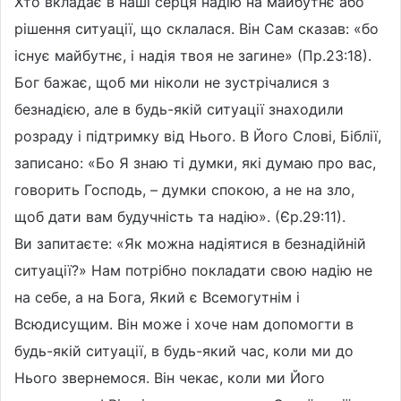
Хто вкладає в наші серця надію на майбутнє або
рішення ситуації, що склалася. Він Сам сказав: «бо
існує майбутнє, і надія твоя не загине» (Пр.23:18).
Бог бажає, щоб ми ніколи не зустрічалися з
безнадією, але в будь-якій ситуації знаходили
розраду і підтримку від Нього. В Його Слові, Біблії,
записано: «Бо Я знаю ті думки, які думаю про вас,
говорить Господь, – думки спокою, а не на зло,
щоб дати вам будучність та надію». (Єр.29:11).
Ви запитаєте: «Як можна надіятися в безнадійній
ситуації?» Нам потрібно покладати свою надію не
на себе, а на Бога, Який є Всемогутнім і
Всюдисущим. Він може і хоче нам допомогти в
будь-якій ситуації, в будь-який час, коли ми до
Нього звернемося. Він чекає, коли ми Його