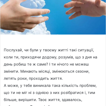
w
n
o
e
n
m
X
a
i
l
Послухай, чи були у твоєму житті такі ситуації,
коли ти, приходячи додому, розумів, що з дня на
день робиш те ж саме? І ти нічого не можеш
змінити. Минають місяці, змінюються сезони,
летять роки, проходить життя.
А може, у тебе виникала така кількість проблем,
що ти не міг ні з однією з них розібратися і, тим
більше, вирішити. Твоє життя, здавалось,