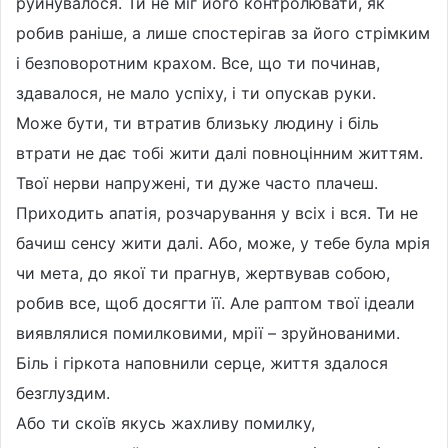
руйнувалося. Ти не міг його контролювати, як
робив раніше, а лише спостерігав за його стрімким
і безповоротним крахом. Все, що ти починав,
здавалося, не мало успіху, і ти опускав руки.
Може бути, ти втратив близьку людину і біль
втрати не дає тобі жити далі повноцінним життям.
Твої нерви напружені, ти дуже часто плачеш.
Приходить апатія, розчарування у всіх і вся. Ти не
бачиш сенсу жити далі. Або, може, у тебе була мрія
чи мета, до якої ти прагнув, жертвував собою,
робив все, щоб досягти її. Але раптом твої ідеали
виявлялися помилковими, мрії – зруйнованими.
Біль і гіркота наповнили серце, життя здалося
безглуздим.
Або ти скоїв якусь жахливу помилку,