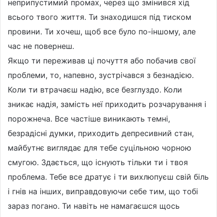
неприпустимий промах, через що змінився хід
всього твого життя. Ти знаходишся під тиском
провини. Ти хочеш, щоб все було по-іншому, але
час не повернеш.
Якщо ти переживав ці почуття або побачив свої
проблеми, то, напевно, зустрічався з безнадією.
Коли ти втрачаєш надію, все безглуздо. Коли
зникає надія, замість неї приходить розчарування і
порожнеча. Все частіше виникають темні,
безрадісні думки, приходить депресивний стан,
майбутнє виглядає для тебе суцільною чорною
смугою. Здається, що існують тільки ти і твоя
проблема. Тебе все дратує і ти вихлюпуєш свій біль
і гнів на інших, виправдовуючи себе тим, що тобі
зараз погано. Ти навіть не намагаєшся щось