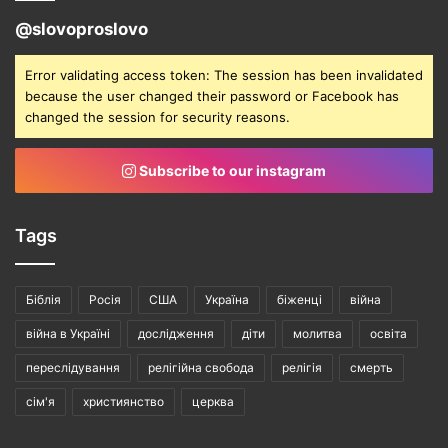
@slovoproslovo
Error validating access token: The session has been invalidated
because the user changed their password or Facebook has
changed the session for security reasons.
Subscribe to our instagram
Tags
Біблія
Росія
США
Україна
біженці
війна
війна в Україні
дослідження
діти
молитва
освіта
переслідування
релігійна свобода
релігія
смерть
сім'я
християнство
церква