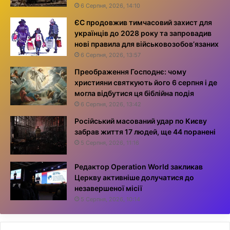
6 Серпня, 2026, 14:10
ЄС продовжив тимчасовий захист для
українців до 2028 року та запровадив
нові правила для військовозобов’язаних
6 Серпня, 2026, 13:57
Преображення Господнє: чому
християни святкують його 6 серпня і де
могла відбутися ця біблійна подія
6 Серпня, 2026, 13:42
Російський масований удар по Києву
забрав життя 17 людей, ще 44 поранені
5 Серпня, 2026, 11:16
Редактор Operation World закликав
Церкву активніше долучатися до
незавершеної місії
5 Серпня, 2026, 10:14