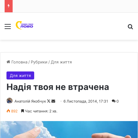
Меню
Ш
Головна
/
Рубрики
/
Для життя
Для життя
Надія твоя не втрачена
Анатолій Якобчук
F
S
6 Листопада, 2014, 17:31
0
o
e
892
Час читання: 2 хв.
l
n
l
d
o
a