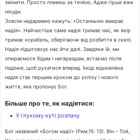
змінити. Просто пливеш за течією. Адже гірше вже
нікуди.
Зовсім недаремно кажуть: «Останньою вмирає
надія». Найчастіше саме надія тримає нас, як якір
тримає корабель, оберігаючи від розбиття в скелі.
Надія підштовхує нас йти далі. Завдяки їй, ми
опираємося бідам і негараздам, встаємо після
падіння, щоб рухатися вперед. Іноді відновлена
надія стає першим кроком до успіху і нового
життя, яке пропонує Бог.
Більше про те, як надіятися:
У глухому куті розпачу
Бог названий «Богом надії» (Рим.15: 13). Він – Той,