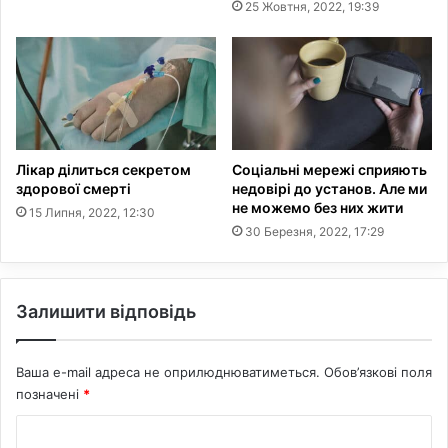
25 Жовтня, 2022, 19:39
у
л
т
я
в
н
о
ї
й
с
і
Лікар ділиться секретом
Соціальні мережі сприяють
м
здорової смерті
недовірі до установ. Але ми
'
не можемо без них жити
15 Липня, 2022, 12:30
ї
30 Березня, 2022, 17:29
Залишити відповідь
Ваша e-mail адреса не оприлюднюватиметься.
Обов’язкові поля
позначені
*
К