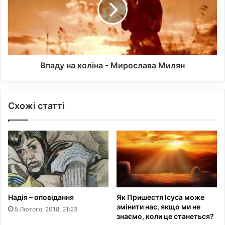
т
д
и
у
,
н
к
а
о
к
л
о
и
л
Впаду на коліна - Мирослава Милян
т
і
р
н
а
а
Схожі статті
г
-
е
М
д
и
і
р
я
о
с
с
т
л
а
а
л
в
Надія – оповідання
Як Пришестя Ісуса може
а
а
змінити нас, якщо ми не
5 Лютого, 2018, 21:23
с
М
знаємо, коли це станеться?
ь
и