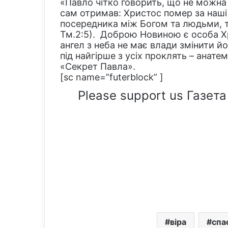
«Павло чітко говорить, що не можна з
сам отримав: Христос помер за наші 
посередника між Богом та людьми, тіл
Тм.2:5). Доброю Новиною є особа Хри
ангел з неба не має влади змінити й
під найгірше з усіх проклять – анатем
«Секрет Павла».
[sc name=”futerblock” ]
Please support us Газета
віра
спа