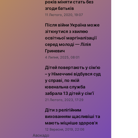
років міняти стать без
згоди батьків
11 Лютого, 2020, 19:07
Після війни Україна може
зіткнутися з хвилею
освітньої маргіналізації
серед молоді — Лілія
Гриневич
4 Липня, 2025, 08:01
Дітей повертають у сім’ю
– у Німеччині відбувся суд
у справі, по якій
ювенальна служба
забрала 13 дітей у сім’ї
21 Лютого, 2023, 17:29
Діти з релігійним
вихованням щасливіші та
мають міцніше здоров’я
12 Вересня, 2019, 22:06
Авокадо