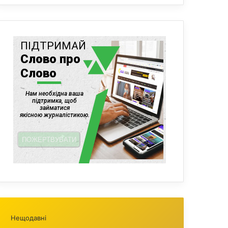
Нещодавні