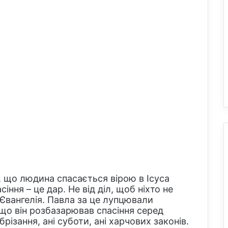
є, що людина спасається вірою в Ісуса
іння – це дар. Не від діл, щоб ніхто не
Євангелія. Павла за це лупцювали
 що він розбазарював спасіння серед
брізання, ані суботи, ані харчових законів.