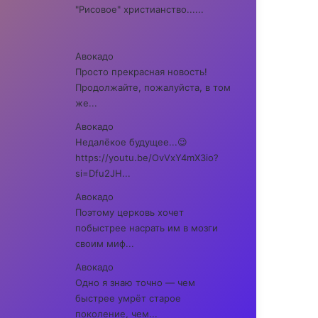
"Рисовое" христианство......
Авокадо
Просто прекрасная новость!
Продолжайте, пожалуйста, в том
же...
Авокадо
Недалёкое будущее...😉
https://youtu.be/OvVxY4mX3io?
si=Dfu2JH...
Авокадо
Поэтому церковь хочет
побыстрее насрать им в мозги
своим миф...
Авокадо
Одно я знаю точно — чем
быстрее умрёт старое
поколение, чем...