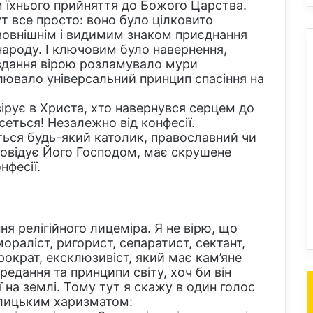
 їхнього прийняття до Божого Царства.
т все просто: воно було цілковито
 зовнішнім і видимим знаком приєднання
народу. І ключовим було навернення,
равдання вірою розламувало мури
ювало універсальний принцип спасіння на
ірує в Христа, хто навернувся серцем до
асеться! Незалежно від конфесії.
ться будь-який католик, православний чи
 сповідує Його Господом, має скрушене
нфесії.
ня релігійного лицеміра. Я не вірю, що
мораліст, ригорист, сепаратист, сектант,
рократ, ексклюзивіст, який має кам’яне
редання та принципи світу, хоч би він
 на землі. Тому тут я скажу в один голос
лицьким харизматом: