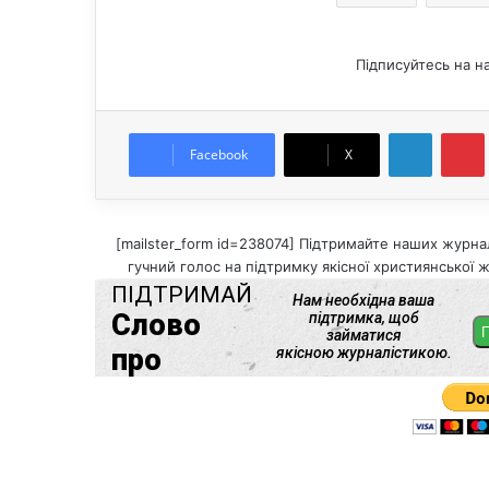
Підписуйтесь на н
LinkedIn
Pintere
Facebook
X
[mailster_form id=238074] Підтримайте наших журнал
гучний голос на підтримку якісної християнської ж