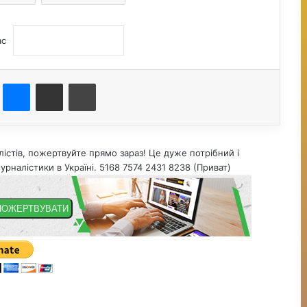
ас
st
Messenger
Поділитися електронною поштою
Друк
істів, пожертвуйте прямо зараз! Це дуже потрібний і
урналістики в Україні. 5168 7574 2431 8238 (Приват)