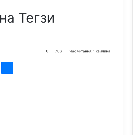
на Тегзи
0
706
Час читання: 1 хвилина
st
Messenger