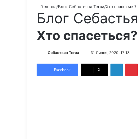
Головна
/
Блог Себастьяна Тегзи
/
Хто спасеться?
Блог Себастья
Хто спасеться?
Себастьян Тегза
S
31 Липня, 2020, 17:13
e
LinkedIn
Pintere
n
Facebook
X
d
a
n
e
m
a
i
l