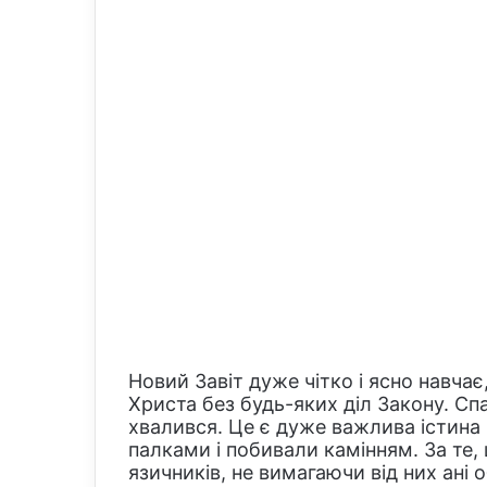
Новий Завіт дуже чітко і ясно навча
Христа без будь-яких діл Закону. Спас
хвалився. Це є дуже важлива істина 
палками і побивали камінням. За те,
язичників, не вимагаючи від них ані о