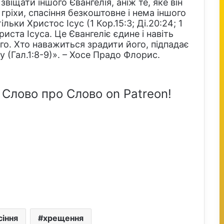
віщати іншого Євангелія, аніж те, яке він
гріхи, спасіння безкоштовне і нема іншого
ьки Христос Ісус (1 Кор.15:3; Ді.20:24; 1
ста Ісуса. Це Євангеліє єдине і навіть
ого. Хто наважиться зрадити його, підпадає
у (Гал.1:8-9)». – Хосе Прадо Флорис.
 Слово про Слово on Patreon!
сіння
хрещення