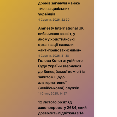
дронів загинули майже
тисяча цивільних
українців
4 Серпня, 2026, 22:30
Amnesty International UK
вибачилася за звіт, у
якому християнські
організації назвали
«антиправозахисними»
4 Серпня, 2026, 21:38
Голова Конституційного
Суду України звернувся
до Венеційської комісії із
запитом щодо
альтернативної
(невійськової) служби
11 Січня, 2025, 14:57
12 лютого розгляд
законопроекту 2684, який
дозволить підліткам з 14