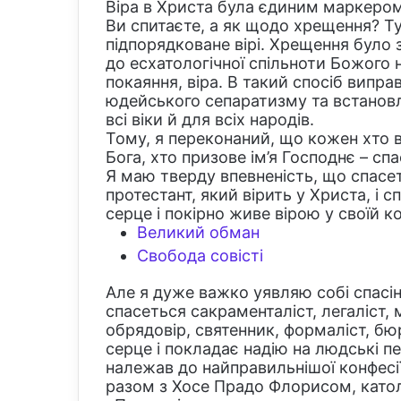
Віра в Христа була єдиним маркером
Ви спитаєте, а як щодо хрещення? Ту
підпорядковане вірі. Хрещення було
до есхатологічної спільноти Божого 
покаяння, віра. В такий спосіб вип
юдейського сепаратизму та встановл
всі віки й для всіх народів.
Тому, я переконаний, що кожен хто в
Бога, хто призове ім’я Господнє – сп
Я маю тверду впевненість, що спасе
протестант, який вірить у Христа, і
серце і покірно живе вірою у своїй ко
Великий обман
Свобода совісті
Але я дуже важко уявляю собі спасін
спасеться сакраменталіст, легаліст, 
обрядовір, святенник, формаліст, бю
серце і покладає надію на людські пе
належав до найправильнішої конфесії
разом з Хосе Прадо Флорисом, като