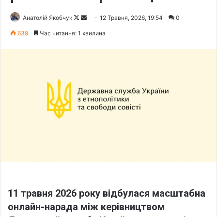
Анатолій Якобчук
F
S
12 Травня, 2026, 19:54
0
o
e
639
Час читання: 1 хвилина
l
n
l
d
o
a
w
n
o
e
n
m
X
a
i
l
11 травня 2026 року відбулася масштабна
онлайн-нарада між керівництвом