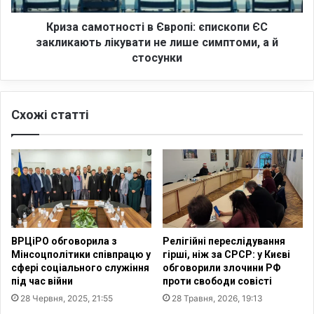
о
о
ї
т
Криза самотності в Європі: єпископи ЄС
в
н
закликають лікувати не лише симптоми, а й
о
о
стосунки
р
с
о
т
ж
і
н
Схожі статті
в
е
Є
ч
в
і
р
в
о
Є
п
в
і
р
:
о
є
ВРЦіРО обговорила з
Релігійні переслідування
п
п
Мінсоцполітики співпрацю у
гірші, ніж за СРСР: у Києві
і
и
сфері соціального служіння
обговорили злочини РФ
:
с
під час війни
проти свободи совісті
р
к
28 Червня, 2025, 21:55
28 Травня, 2026, 19:13
е
о