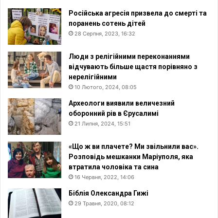
Російська агресія призвела до смерті та
поранень сотень дітей
28 Серпня, 2023, 16:32
Люди з релігійними переконаннями
відчувають більше щастя порівняно з
нерелігійними
10 Лютого, 2024, 08:05
Археологи виявили величезний
оборонний рів в Єрусалимі
21 Липня, 2024, 15:51
«Що ж ви плачете? Ми звільнили вас».
Розповідь мешканки Маріуполя, яка
втратила чоловіка та сина
16 Червня, 2022, 14:06
Біблія Олександра Гижі
29 Травня, 2020, 08:12