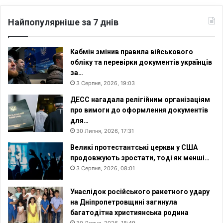
у
н
Найпопулярніше за 7 днів
к
и
Кабмін змінив правила військового
обліку та перевірки документів українців
за…
3 Серпня, 2026, 19:03
ДЕСС нагадала релігійним організаціям
про вимоги до оформлення документів
для…
30 Липня, 2026, 17:31
Великі протестантські церкви у США
продовжують зростати, тоді як менші…
3 Серпня, 2026, 08:01
Унаслідок російського ракетного удару
на Дніпропетровщині загинула
багатодітна християнська родина