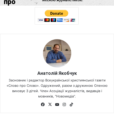
Анатолій Якобчук
Засновник і редактор Всеукраїнської християнської газети
«Слово про Слово». Одружений, разом з дружиною Оленою
виховує 3 дітей. Член Асоціації журналістів, видавців і
мовників, "Новомедіа".
Fa
X
Yo
Ins
Tik
ce
uT
tag
To