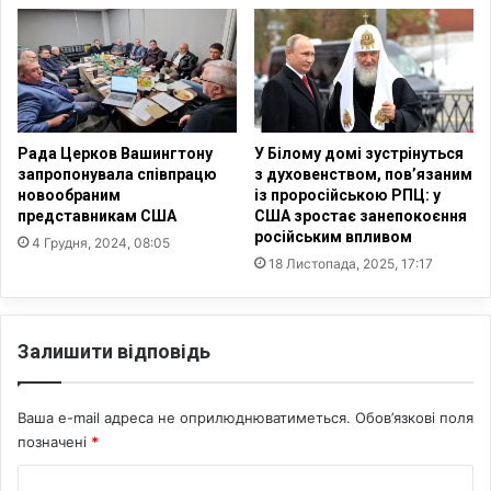
з
п
у
и
л
Є
ь
С
т
з
а
а
т
к
Рада Церков Вашингтону
У Білому домі зустрінуться
и
л
запропонувала співпрацю
з духовенством, пов’язаним
м
и
новообраним
із проросійською РПЦ: у
о
представникам США
США зростає занепокоєння
к
російським впливом
н
а
4 Грудня, 2024, 08:05
і
ю
18 Листопада, 2025, 17:17
т
т
о
ь
р
л
Залишити відповідь
и
і
н
к
г
у
Ваша e-mail адреса не оприлюднюватиметься.
Обов’язкові поля
у
в
позначені
*
з
а
а
т
К
к