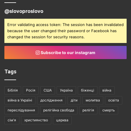
@slovoproslovo
Error validating access token: The session has been invalidated
because the user changed their password or Facebook has
changed the session for security reasons.
Subscribe to our instagram
Tags
Біблія
Росія
США
Україна
біженці
війна
війна в Україні
дослідження
діти
молитва
освіта
переслідування
релігійна свобода
релігія
смерть
сім'я
християнство
церква