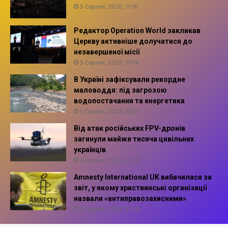
5 Серпня, 2026, 11:16
Редактор Operation World закликав
Церкву активніше долучатися до
незавершеної місії
5 Серпня, 2026, 10:14
В Україні зафіксували рекордне
маловоддя: під загрозою
водопостачання та енергетика
5 Серпня, 2026, 08:01
Від атак російських FPV-дронів
загинули майже тисяча цивільних
українців
4 Серпня, 2026, 22:30
Amnesty International UK вибачилася за
звіт, у якому християнські організації
назвали «антиправозахисними»
4 Серпня, 2026, 21:38