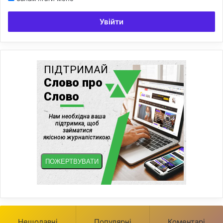
Увійти
Нещодавні
Популярні
Коментарі