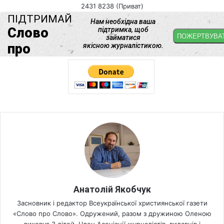
2431 8238 (Приват)
Анатолій Якобчук
Засновник і редактор Всеукраїнської християнської газети
«Слово про Слово». Одружений, разом з дружиною Оленою
виховує 3 дітей. Член Асоціації журналістів, видавців і