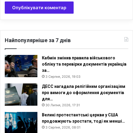
х
у
к
р
а
ї
Найпопулярніше за 7 днів
н
ц
і
Кабмін змінив правила військового
в
обліку та перевірки документів українців
за…
3 Серпня, 2026, 19:03
ДЕСС нагадала релігійним організаціям
про вимоги до оформлення документів
для…
30 Липня, 2026, 17:31
Великі протестантські церкви у США
продовжують зростати, тоді як менші…
3 Серпня, 2026, 08:01