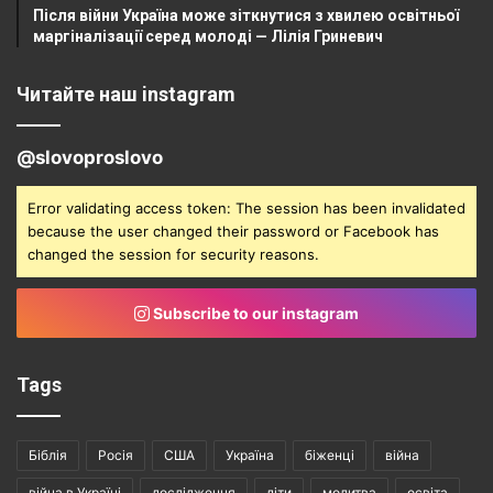
Після війни Україна може зіткнутися з хвилею освітньої
маргіналізації серед молоді — Лілія Гриневич
Читайте наш instagram
@slovoproslovo
Error validating access token: The session has been invalidated
because the user changed their password or Facebook has
changed the session for security reasons.
Subscribe to our instagram
Tags
Біблія
Росія
США
Україна
біженці
війна
війна в Україні
дослідження
діти
молитва
освіта