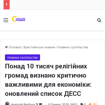
Меню
Ш
Головна
/
Християнські новини
/
Новини суспільства
Новини суспільства
Понад 10 тисяч релігійних
громад визнано критично
важливими для економіки:
оновлений список ДЕСС
Анатолій Якобчук
F
S
9 Травня, 2026, 08:01
0
785