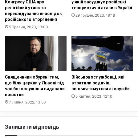
Конгресу США про
у якій засуджує російські
е
з
релігійний утиск та
терористичні атаки в Україні
к
а
переслідування внаслідок
29 Грудня, 2023, 19:18
с
д
російського вторгнення
і
е
5 Травня, 2023, 13:00
й
п
С
о
о
р
б
т
о
а
л
ц
е
і
в
ю
Священники обурені тим,
Військовослужбовці, які
о
у
що біля церкви у Львові під
втратили родичів,
з
час богослужіння видавали
звільнятимуться зі служби
к
повістки
в
р
5 Квітня, 2023, 12:10
у
а
7 Липня, 2022, 13:50
ч
ї
и
н
в
с
Залишити відповідь
р
ь
е
к