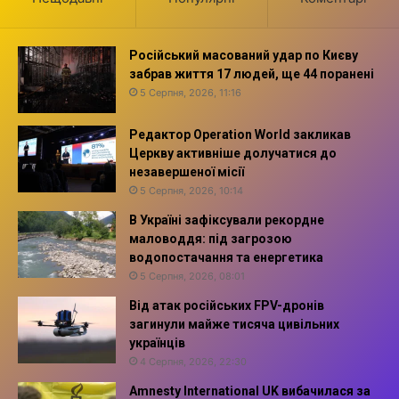
Російський масований удар по Києву
забрав життя 17 людей, ще 44 поранені
5 Серпня, 2026, 11:16
Редактор Operation World закликав
Церкву активніше долучатися до
незавершеної місії
5 Серпня, 2026, 10:14
В Україні зафіксували рекордне
маловоддя: під загрозою
водопостачання та енергетика
5 Серпня, 2026, 08:01
Від атак російських FPV-дронів
загинули майже тисяча цивільних
українців
4 Серпня, 2026, 22:30
Amnesty International UK вибачилася за