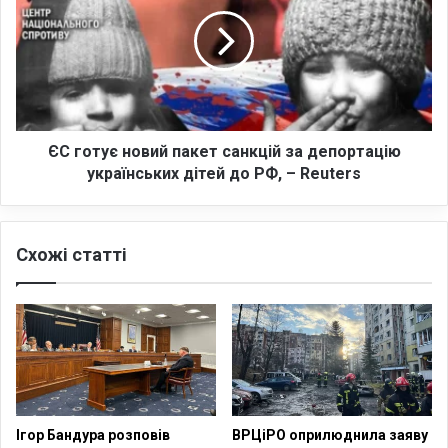
г
т
о
і
т
н
у
ь
є
о
н
в
о
а
в
ЄС готує новий пакет санкцій за депортацію
»
и
українських дітей до РФ, – Reuters
з
й
а
п
й
а
н
Схожі статті
к
я
е
т
т
і
с
с
а
т
н
ь
к
:
ц
О
і
Ігор Бандура розповів
ВРЦіРО оприлюднила заяву
л
й