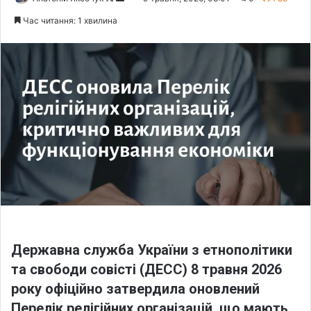
o
e
Час читання: 1 хвилина
l
n
l
d
o
a
w
n
o
e
n
m
X
a
i
l
Державна служба України з етнополітики
та свободи совісті (ДЕСС) 8 травня 2026
року офіційно затвердила оновлений
Перелік релігійних організацій, що мають