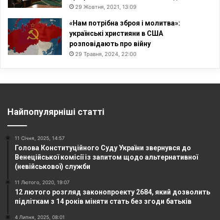
29 Жовтня, 2021, 13:09
«Нам потрібна зброя і молитва»:
українські християни в США
розповідають про війну
29 Травня, 2024, 22:00
Найпопулярніші статті
11 Січня, 2025, 14:57
Голова Конституційного Суду України звернувся до
Венеційської комісії із запитом щодо альтернативної
(невійськової) служби
11 Лютого, 2020, 19:07
12 лютого розгляд законопроекту 2684, який дозволить
підліткам з 14 років міняти стать без згоди батьків
4 Липня, 2025, 08:01