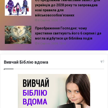
українців до 2028 року та запровадив
нові правила для
військовозобов’язаних
6 Серпня, 2026, 13:57
Преображення Господнє: чому
християни святкують його 6 серпня і де
могла відбутися ця біблійна подія
6 Серпня, 2026, 13:42
Вивчай Біблію вдома