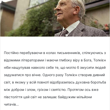
w
n
o
e
n
m
X
a
i
l
Постійно перебуваючи в колах письменників, спілкуючись з
відомими літераторами і маючи глибоку віру в Бога, Толкієн
ніби нащупував навколо себе те, що могло б змусити людей
задуматися про вічне. Одного разу Толкієн створив дивний
світ, в якому у всій повноті відобразилась духовна боротьба
між добром і злом, гріхом і святістю. Протягом ось вже
півстоліття цей світ не залишає байдужим мільйони
читачів…