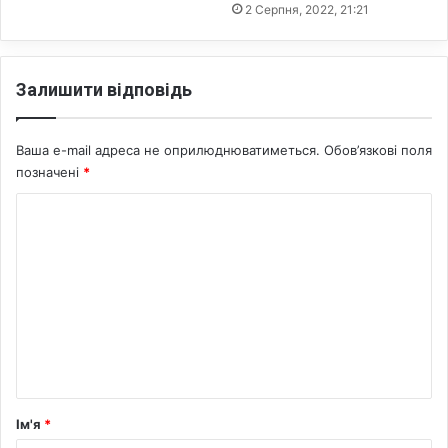
2 Серпня, 2022, 21:21
Залишити відповідь
Ваша e-mail адреса не оприлюднюватиметься.
Обов’язкові поля
позначені
*
К
о
м
е
н
т
а
р
Ім'я
*
*