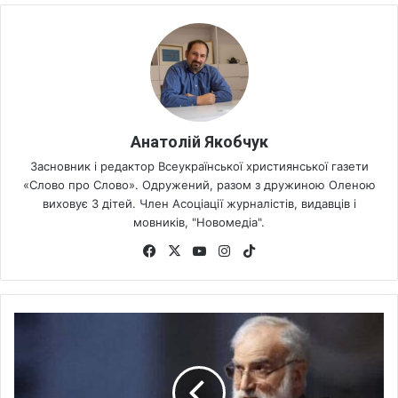
Анатолій Якобчук
Засновник і редактор Всеукраїнської християнської газети
«Слово про Слово». Одружений, разом з дружиною Оленою
виховує 3 дітей. Член Асоціації журналістів, видавців і
мовників, "Новомедіа".
Fa
X
Yo
Ins
Tik
ce
uT
tag
To
bo
ub
ra
k
ok
e
m
П
р
о
п
р