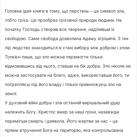
Головна ідея книги в тому, що перстень – це символ зла,
тобто гріха. Це прообраз гріховної природи людини. На
початку Господь створив все творіння, наділивши їх
свободою. Саме свобода дозволила Адаму згрішити. З тих
пір людство знаходиться в стані вибору між добром і злом.
Толкієн пише, що зло можна перемогти тільки
відмовившись від нього, ставши на бік добра. Зло ніколи не
можна застосувати на благо, адже, використавши його, ти
потрапляєш під його владу і тільки примножуєш зло на
землі.
У духовній війні добра і зла останній вирішальний удар
належить Богу. Христос вмер за наші гріхи, назавжди
перемігши смерть і диявола. Його жертва за нас – це
пряме втручання Бога на територію, яка контрольована