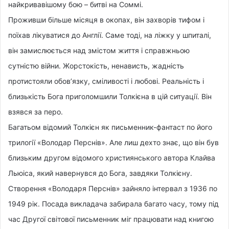
найкривавішому бою – битві на Соммі.
Проживши більше місяця в окопах, він захворів тифом і
поїхав лікуватися до Англії. Саме тоді, на ліжку у шпиталі,
він замислюється над змістом життя і справжньою
сутністю війни. Жорстокість, ненависть, жадність
протистояли обов’язку, сміливості і любові. Реальність і
близькість Бога приголомшили Толкієна в цій ситуації. Він
взявся за перо.
Багатьом відомий Толкієн як письменник-фантаст по його
трилогії «Володар Перснів». Але лиш дехто знає, що він був
близьким другом відомого християнського автора Клайва
Льюіса, який навернувся до Бога, завдяки Толкієну.
Створення «Володаря Перснів» зайняло інтервал з 1936 по
1949 рік. Посада викладача забирала багато часу, тому під
час Другої світової письменник міг працювати над книгою