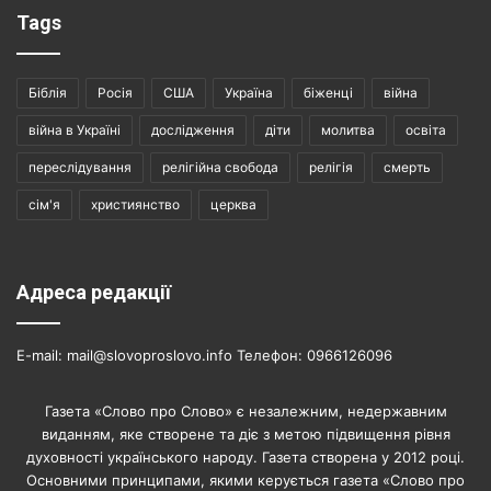
Tags
Біблія
Росія
США
Україна
біженці
війна
війна в Україні
дослідження
діти
молитва
освіта
переслідування
релігійна свобода
релігія
смерть
сім'я
християнство
церква
Адреса редакції
E-mail: mail@slovoproslovo.info Телефон: 0966126096
Газета «Слово про Слово» є незалежним, недержавним
виданням, яке створене та діє з метою підвищення рівня
духовності українського народу. Газета створена у 2012 році.
Основними принципами, якими керується газета «Слово про