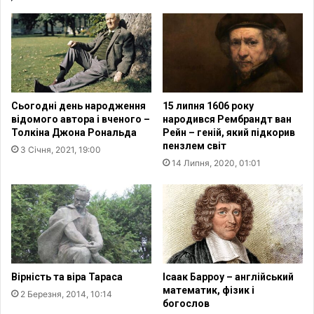
Сьогодні день народження
15 липня 1606 року
відомого автора і вченого –
народився Рембрандт ван
Толкіна Джона Рональда
Рейн – геній, який підкорив
пензлем світ
3 Січня, 2021, 19:00
14 Липня, 2020, 01:01
Вірність та віра Тараса
Ісаак Барроу – англійський
математик, фізик і
2 Березня, 2014, 10:14
богослов