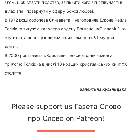
злом, щоб спасти людство, звільнити його від співучасті в
ділах зла і повернути у сферу Божої любові.
В 1972 році королева Єлизавета ІІ нагородила Джона Рейла
Толкієна титулом кавалера ордену Британської імперії 2-го
ступеню, а через рік письменник помер на 81-му році
життя.
В 2000 році газета «Християнство сьогодні» назвала
трилогію Толкієна в числі 10 кращих християнських книг XX
століття.
Валентина Кульчицька
Please support us Газета Слово
про Слово on Patreon!