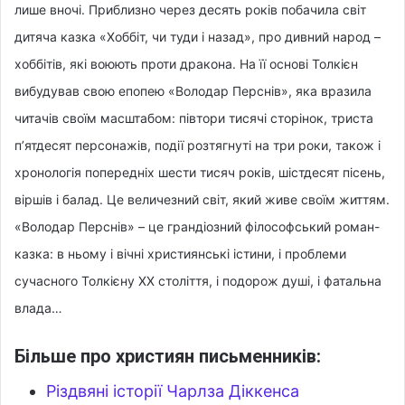
лише вночі. Приблизно через десять років побачила світ
дитяча казка «Хоббіт, чи туди і назад», про дивний народ –
хоббітів, які воюють проти дракона. На її основі Толкієн
вибудував свою епопею «Володар Перснів», яка вразила
читачів своїм масштабом: півтори тисячі сторінок, триста
п’ятдесят персонажів, події розтягнуті на три роки, також і
хронологія попередніх шести тисяч років, шістдесят пісень,
віршів і балад. Це величезний світ, який живе своїм життям.
«Володар Перснів» – це грандіозний філософський роман-
казка: в ньому і вічні християнські істини, і проблеми
сучасного Толкієну XX століття, і подорож душі, і фатальна
влада…
Більше про християн письменників:
Різдвяні історії Чарлза Діккенса