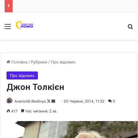
Меню
Ш
Головна
/
Рубрики
/
Про відомих
Про відомих
Джон Толкієн
Анатолій Якобчук
F
S
30 Червня, 2014, 11:52
0
o
e
417
Час читання: 2 хв.
l
n
l
d
o
a