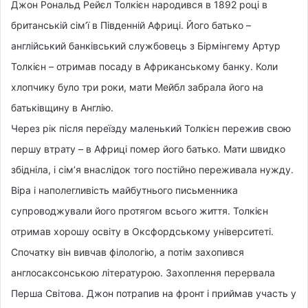
Джон Рональд Рейєл Толкієн народився в 1892 році в
британській сім’ї в Південній Африці. Його батько –
англійський банківський службовець з Бірмінгему Артур
Толкієн – отримав посаду в Африканському банку. Коли
хлопчику було три роки, мати Мейбл забрала його на
батьківщину в Англію.
Через рік після переїзду маленький Толкієн пережив свою
першу втрату – в Африці помер його батько. Мати швидко
збідніла, і сім’я внаслідок того постійно переживала нужду.
Віра і наполегливість майбутнього письменника
супроводжували його протягом всього життя. Толкієн
отримав хорошу освіту в Оксфордському університеті.
Спочатку він вивчав філологію, а потім захопився
англосаксонською літературою. Захоплення перервала
Перша Світова. Джон потрапив на фронт і приймав участь у