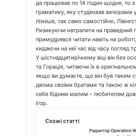
де працював по 14 годин щодня, то з
граматику, яку студіював вечорами 
пізніше, так само самостійно, Лівін
Ризикуючи натрапити на праведний г
примудрявся читати навіть на роботі
кидаючи на неї час від часу погляд 
У шістнадцятирічному віці він без о
та Горація, читаючи їх в оригінально
якщо ви думаєте, що він був таким со
двома своїми братами та такою ж кі
себе бідним малим – любителем довг
ігор.
Схожі статті
Редактор Operation W