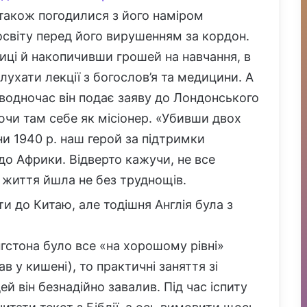
 також погодилися з його наміром
світу перед його вирушенням за кордон.
ці й накопичивши грошей на навчання, в
слухати лекції з богослов’я та медицини. А
 водночас він подає заяву до Лондонського
ючи там себе як місіонер. «Убивши двох
ни 1940 р. наш герой за підтримки
до Африки. Відверто кажучи, не все
ї життя йшла не без труднощів.
и до Китаю, але тодішня Англія була з
нгстона було все «на хорошому рівні»
у кишені), то практичні заняття зі
й він безнадійно завалив. Під час іспиту