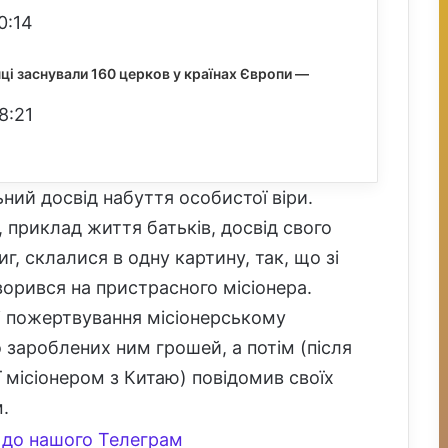
0:14
нці заснували 160 церков у країнах Європи —
8:21
ьний досвід набуття особистої віри.
, приклад життя батьків, досвід свого
иг, склалися в одну картину, так, що зі
ворився на пристрасного місіонера.
ді пожертвування місіонерському
 зароблених ним грошей, а потім (після
ї місіонером з Китаю) повідомив своїх
.
до нашого Телеграм