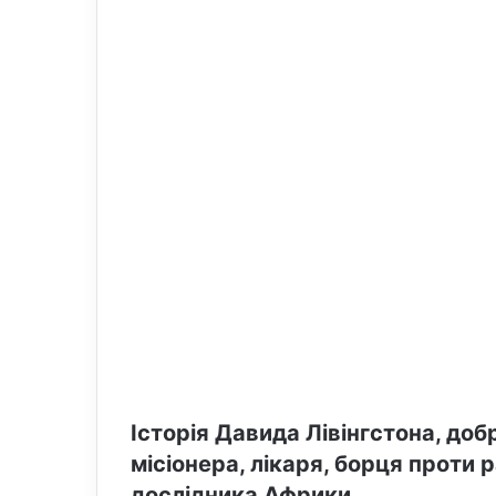
Історія Давида Лівінгстона, доб
місіонера, лікаря, борця проти 
дослідника Африки.