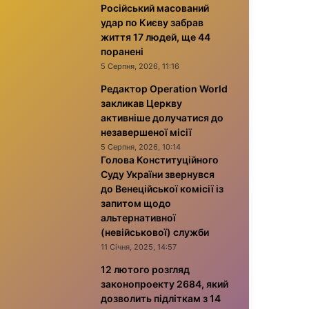
Російський масований
удар по Києву забрав
життя 17 людей, ще 44
поранені
5 Серпня, 2026, 11:16
Редактор Operation World
закликав Церкву
активніше долучатися до
незавершеної місії
5 Серпня, 2026, 10:14
Голова Конституційного
Суду України звернувся
до Венеційської комісії із
запитом щодо
альтернативної
(невійськової) служби
11 Січня, 2025, 14:57
12 лютого розгляд
законопроекту 2684, який
дозволить підліткам з 14