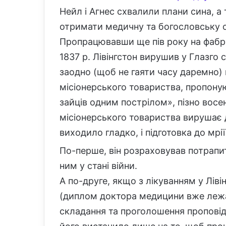
Нейл і Агнес схвалили плани сина, а
отримати медичну та богословську о
Пропрацювавши ще пів року на фабри
1837 р. Лівінгстон вирушив у Глазго 
заодно (щоб не гаяти часу даремно)
місіонерського товариства, пропону
зайців одним пострілом», пізно восе
місіонерського товариства вирушає 
виходило гладко, і підготовка до мрі
По-перше, він розраховував потрапит
ним у стані війни.
А по-друге, якщо з лікуванням у Ліві
(диплом доктора медицини вже лежав 
складання та проголошення проповіде