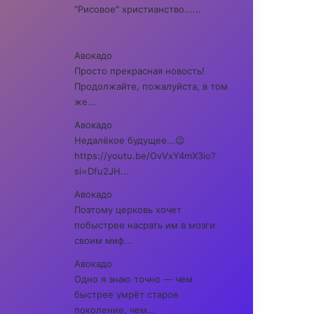
"Рисовое" христианство......
Авокадо
Просто прекрасная новость!
Продолжайте, пожалуйста, в том
же...
Авокадо
Недалёкое будущее...😉
https://youtu.be/OvVxY4mX3io?
si=Dfu2JH...
Авокадо
Поэтому церковь хочет
побыстрее насрать им в мозги
своим миф...
Авокадо
Одно я знаю точно — чем
быстрее умрёт старое
поколение, чем...