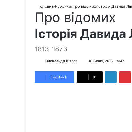
Головна
/
Рубрики
/
Про відомих
/
Історія Давида Лі
Про відомих
Історія Давида 
1813–1873
Олександр В'ялов
S
10 Січня, 2022, 15:47
e
LinkedIn
Pintere
n
Facebook
X
d
a
n
e
m
a
i
l