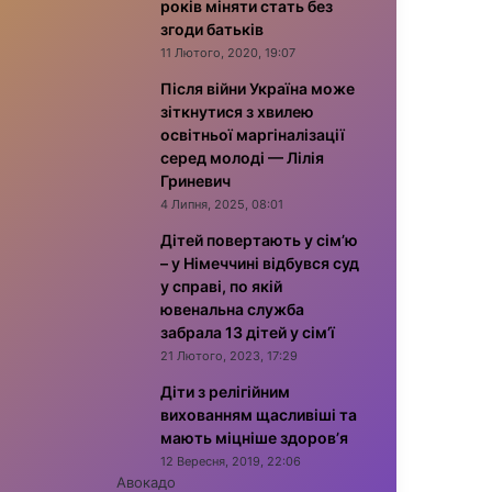
років міняти стать без
згоди батьків
11 Лютого, 2020, 19:07
Після війни Україна може
зіткнутися з хвилею
освітньої маргіналізації
серед молоді — Лілія
Гриневич
4 Липня, 2025, 08:01
Дітей повертають у сім’ю
– у Німеччині відбувся суд
у справі, по якій
ювенальна служба
забрала 13 дітей у сім’ї
21 Лютого, 2023, 17:29
Діти з релігійним
вихованням щасливіші та
мають міцніше здоров’я
12 Вересня, 2019, 22:06
Авокадо