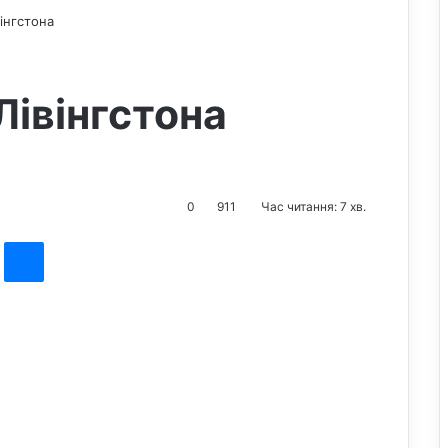
вінгстона
Лівінгстона
0
911
Час читання: 7 хв.
st
Messenger