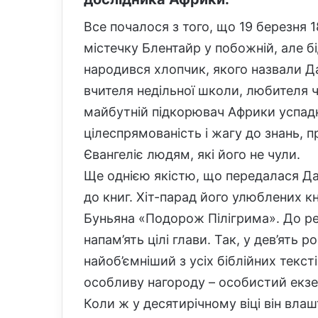
Все почалося з того, що 19 березня
містечку Блентайр у побожній, але бід
народився хлопчик, якого назвали Да
вчителя недільної школи, любителя ч
майбутній підкорювач Африки успадку
цілеспрямованість і жагу до знань, п
Євангеліє людям, які його не чули.
Ще однією якістю, що передалася Дав
до книг. Хіт-парад його улюблених к
Буньяна «Подорож Пілігрима». До реч
напам’ять цілі глави. Так, у дев’ять р
найоб’ємніший з усіх біблійних тексті
особливу ​​нагороду – особистий екз
Коли ж у десятирічному віці він вла