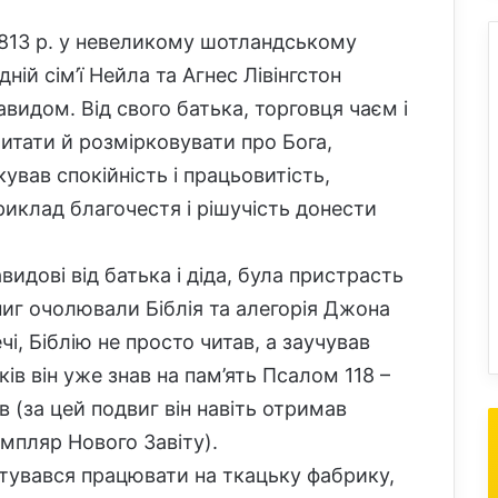
 1813 р. у невеликому шотландському
ній сім’ї Нейла та Агнес Лівінгстон
видом. Від свого батька, торговця чаєм і
итати й розмірковувати про Бога,
вав спокійність і працьовитість,
риклад благочестя і рішучість донести
идові від батька і діда, була пристрасть
ниг очолювали Біблія та алегорія Джона
і, Біблію не просто читав, а заучував
оків він уже знав на пам’ять Псалом 118 –
в (за цей подвиг він навіть отримав
емпляр Нового Завіту).
штувався працювати на ткацьку фабрику,