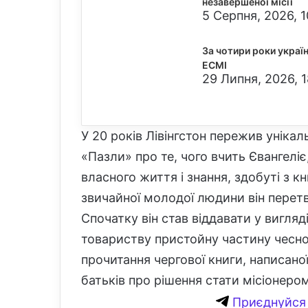
незавершеної місії
5 Серпня, 2026, 1
За чотири роки украї
ECMI
29 Липня, 2026, 1
У 20 років Лівінгстон пережив унікал
«Пазли» про те, чого вчить Євангеліє
власного життя і знання, здобуті з кн
звичайної молодої людини він перет
Спочатку він став віддавати у вигля
товариству пристойну частину чесно
прочитання чергової книги, написано
батьків про рішення стати місіонером
Приєднуйся 