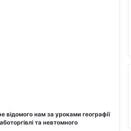
ре відомого нам за уроками географії
работоргівлі та невтомного