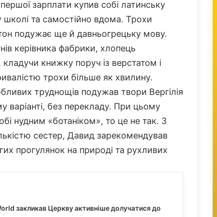
 першої зарплати купив собі латинську
у школі та самостійно вдома. Трохи
гстон подужає ще й давньогрецьку мову.
нів керівника фабрики, хлопець
, кладучи книжку поруч із верстатом і
тривалістю трохи більше як хвилину.
собливих труднощів подужав твори Вергілія
му варіанті, без перекладу. При цьому
бі нудним «ботаніком», то це не так. З
лькістю сестер, Давид зарекомендував
их прогулянок на природі та рухливих
orld закликав Церкву активніше долучатися до