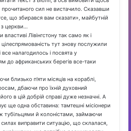
итати текст з Біблії, а ось вимовити щось
я прочитаного сил не вистачило. Сказавши
 усе, що збирався вам сказати», майбутній
я з церкви…
 властиві Лівінгстону так само як і
 і цілеспрямованість тут знову послужили
 все налагодилось і посвята у
м до африканських берегів все-таки
и близько п’яти місяців на кораблі,
росам, дбаючи про їхній духовний
ого в цій добрій справі дуже незначні. А
чує ще одна обставина: тамтешні місіонери
ж тубільцями й колоністами, займаючи
 в силах виправити ситуацію, що склалася,