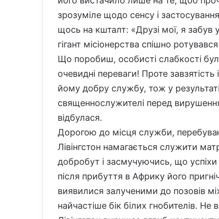
його вистачило лише на те, щоб проч
зрозуміле щодо сенсу і застосуванн
щось на кшталт: «Друзі мої, я забув
гігант місіонерства спішно ротувавс
Що поробиш, особисті слабкості були
очевидні переваги! Проте завзятість
йому добру службу, тож у результаті
священнослужителі перед вирушення
відбулася.
Дорогою до місця служби, перебуваюч
Лівінгстон намагається служити мат
добробут і засмучуючись, що успіхи й
після прибуття в Африку його пригні
виявилися залученими до позовів мі
найчастіше бік білих гнобителів. Не