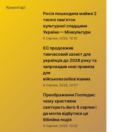
Коментарі
Росія пошкодила майже 2
тисячі пам’яток
культурної спадщини
України — Мінкультури
6 Серпня, 2026, 14:10
ЄС продовжив
тимчасовий захист для
українців до 2028 року та
запровадив нові правила
для
військовозобов’язаних
6 Серпня, 2026, 13:57
Преображення Господнє:
чому християни
святкують його 6 серпня і
де могла відбутися ця
біблійна подія
6 Серпня, 2026, 13:42