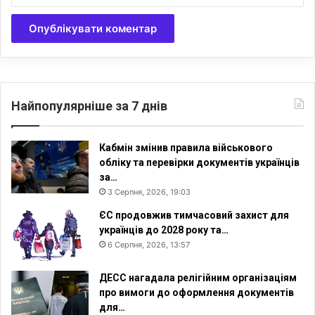
н
т
е
о
н
у
Найпопулярніше за 7 днів
Кабмін змінив правила військового
обліку та перевірки документів українців
за…
3 Серпня, 2026, 19:03
ЄС продовжив тимчасовий захист для
українців до 2028 року та…
6 Серпня, 2026, 13:57
ДЕСС нагадала релігійним організаціям
про вимоги до оформлення документів
для…