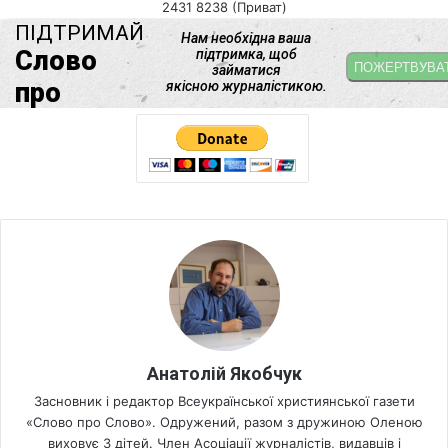
2431 8238 (Приват)
Анатолій Якобчук
Засновник і редактор Всеукраїнської християнської газети
«Слово про Слово». Одружений, разом з дружиною Оленою
виховує 3 дітей. Член Асоціації журналістів, видавців і