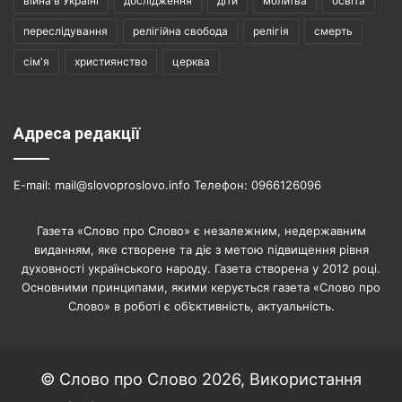
війна в Україні
дослідження
діти
молитва
освіта
переслідування
релігійна свобода
релігія
смерть
сім'я
християнство
церква
Адреса редакції
E-mail: mail@slovoproslovo.info Телефон: 0966126096
Газета «Слово про Слово» є незалежним, недержавним
виданням, яке створене та діє з метою підвищення рівня
духовності українського народу. Газета створена у 2012 році.
Основними принципами, якими керується газета «Слово про
Слово» в роботі є об’єктивність, актуальність.
© Слово про Слово 2026, Використання