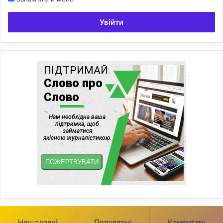
Увійти
Нещодавні
Популярні
Коментарі