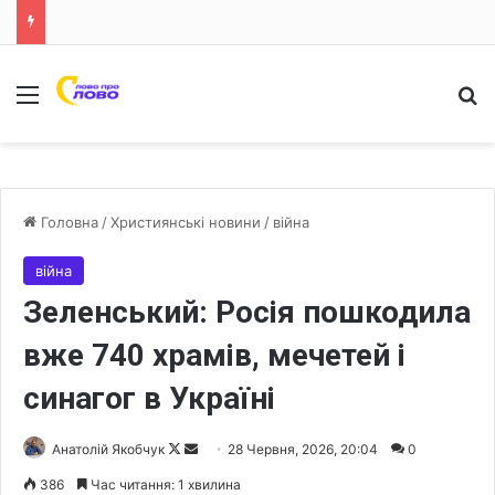
Меню
Ш
Головна
/
Християнські новини
/
війна
війна
Зеленський: Росія пошкодила
вже 740 храмів, мечетей і
синагог в Україні
Анатолій Якобчук
F
S
28 Червня, 2026, 20:04
0
o
e
386
Час читання: 1 хвилина