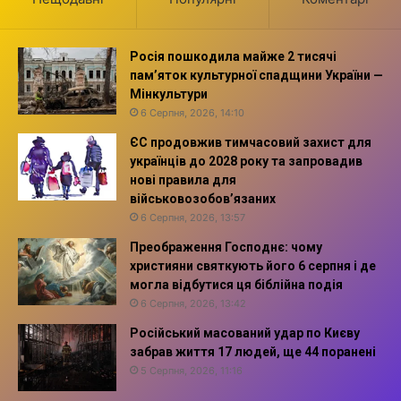
Росія пошкодила майже 2 тисячі
пам’яток культурної спадщини України —
Мінкультури
6 Серпня, 2026, 14:10
ЄС продовжив тимчасовий захист для
українців до 2028 року та запровадив
нові правила для
військовозобов’язаних
6 Серпня, 2026, 13:57
Преображення Господнє: чому
християни святкують його 6 серпня і де
могла відбутися ця біблійна подія
6 Серпня, 2026, 13:42
Російський масований удар по Києву
забрав життя 17 людей, ще 44 поранені
5 Серпня, 2026, 11:16