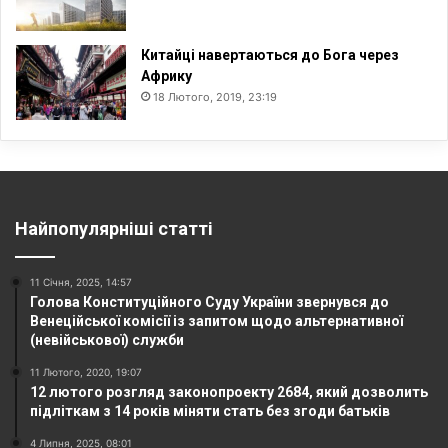
Китайці навертаються до Бога через
Африку
18 Лютого, 2019, 23:19
Найпопулярніші статті
11 Січня, 2025, 14:57
Голова Конституційного Суду України звернувся до
Венеційської комісії із запитом щодо альтернативної
(невійськової) служби
11 Лютого, 2020, 19:07
12 лютого розгляд законопроекту 2684, який дозволить
підліткам з 14 років міняти стать без згоди батьків
4 Липня, 2025, 08:01