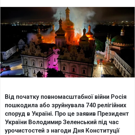
l
n
l
d
o
a
w
n
o
e
n
m
X
a
i
l
Від початку повномасштабної війни Росія
пошкодила або зруйнувала 740 релігійних
споруд в Україні. Про це заявив Президент
України Володимир Зеленський під час
урочистостей з нагоди Дня Конституції