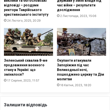
виклики та богословські
держави у зміні влади під
о
х
відповіді – роздуми
час війни – результати
є
у
ректора Таврійського
дослідження
к
Д
християнського інституту
2 Листопада, 2023, 15:06
т
Т
24 Лютого, 2025, 20:29
п
П
р
з
о
е
с
л
т
е
в
к
о
т
р
р
Зеленський схвалив 8-ме
Окупанти атакували
е
о
продовження воєнного
Запоріжжя під час
н
стану в Україні: що
Великодньої ночі,
с
змінилося?
пошкоджено церкву та Дім
н
а
молитви
я
м
17 Серпня, 2023, 11:57
У
16 Квітня, 2023, 18:20
о
к
к
р
а
а
т
Залишити відповідь
ї
а