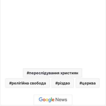
переслідування християн
релігійна свобода
різдво
церква