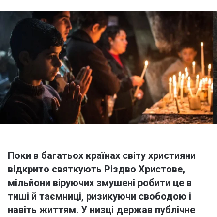
l
n
l
d
o
a
w
n
o
e
n
m
X
a
i
l
Поки в багатьох країнах світу християни
відкрито святкують Різдво Христове,
мільйони віруючих змушені робити це в
тиші й таємниці
, ризикуючи свободою і
навіть життям. У низці держав публічне