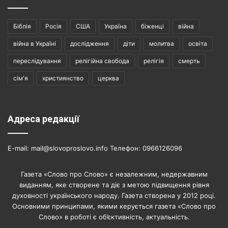
Біблія
Росія
США
Україна
біженці
війна
війна в Україні
дослідження
діти
молитва
освіта
переслідування
релігійна свобода
релігія
смерть
сім'я
християнство
церква
Адреса редакції
E-mail: mail@slovoproslovo.info Телефон: 0966126096
Газета «Слово про Слово» є незалежним, недержавним
виданням, яке створене та діє з метою підвищення рівня
духовності українського народу. Газета створена у 2012 році.
Основними принципами, якими керується газета «Слово про
Слово» в роботі є об’єктивність, актуальність.