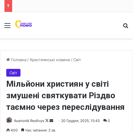
Меню
Ш
Головна
/
Християнські новини
/
Світ
Світ
Мільйони християн у світі
змушені святкувати Різдво
таємно через переслідування
Анатолій Якобчук
F
S
20 Грудня, 2025, 15:45
0
o
e
400
Час читання: 2 хв.