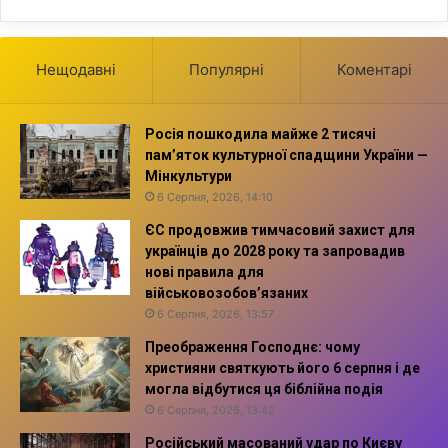
Нещодавні
Популярні
Коментарі
Росія пошкодила майже 2 тисячі
пам’яток культурної спадщини України —
Мінкультури
6 Серпня, 2026, 14:10
ЄС продовжив тимчасовий захист для
українців до 2028 року та запровадив
нові правила для
військовозобов’язаних
6 Серпня, 2026, 13:57
Преображення Господнє: чому
християни святкують його 6 серпня і де
могла відбутися ця біблійна подія
6 Серпня, 2026, 13:42
Російський масований удар по Києву