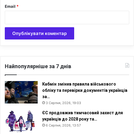
ц
Email
*
і
н
к
а
Н
а
ц
б
а
н
Найпопулярніше за 7 днів
к
у
Кабмін змінив правила військового
обліку та перевірки документів українців
за…
3 Серпня, 2026, 19:03
ЄС продовжив тимчасовий захист для
українців до 2028 року та…
6 Серпня, 2026, 13:57