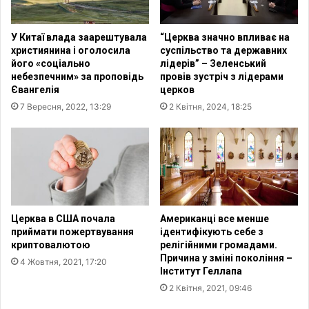
н
н
я
с
У Китаї влада заарештувала
“Церква значно впливає на
»
ь
християнина і оголосила
суспільство та державних
о
к
його «соціально
лідерів” – Зеленський
б
и
небезпечним» за проповідь
провів зустріч з лідерами
’
х
Євангелія
церков
є
б
7 Вересня, 2022, 13:29
2 Квітня, 2024, 18:25
д
і
н
ж
а
е
в
н
б
ц
о
і
г
в
о
з
Церква в США почала
Американці все менше
с
Є
приймати пожертвування
ідентифікують себе з
л
криптовалютою
релігійними громадами.
С
Причина у зміні покоління –
о
м
4 Жовтня, 2021, 17:20
Інститут Геллапа
в
о
і
2 Квітня, 2021, 09:46
ж
в
л