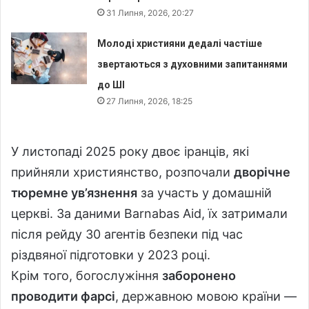
31 Липня, 2026, 20:27
Молоді християни дедалі частіше
звертаються з духовними запитаннями
до ШІ
27 Липня, 2026, 18:25
У листопаді 2025 року двоє іранців, які
прийняли християнство, розпочали
дворічне
тюремне ув’язнення
за участь у домашній
церкві. За даними Barnabas Aid, їх затримали
після рейду 30 агентів безпеки під час
різдвяної підготовки у 2023 році.
Крім того, богослужіння
заборонено
проводити фарсі
, державною мовою країни —