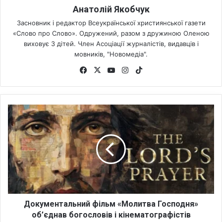
Анатолій Якобчук
Засновник і редактор Всеукраїнської християнської газети
«Слово про Слово». Одружений, разом з дружиною Оленою
виховує 3 дітей. Член Асоціації журналістів, видавців і
мовників, "Новомедіа".
Fa
X
Yo
Ins
Tik
ce
uT
tag
To
bo
ub
ra
k
ok
e
m
Д
о
к
у
м
е
н
т
а
л
Документальний фільм «Молитва Господня»
ь
об’єднав богословів і кінематографістів