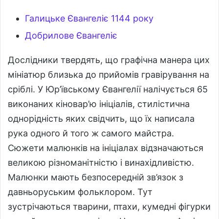
Галицьке Євангеліє 1144 року
Добрилове Євангеліє
Дослідники твердять, що графічна манера цих
мініатюр близька до прийомів гравірування на
сріблі. У Юр’ївському Євангелії налічується 65
виконаних кіновар’ю ініціалів, стилістична
однорідність яких свідчить, що їх написала
рука одного й того ж самого майстра.
Сюжети малюнків на ініціалах відзначаються
великою різноманітністю і винахідливістю.
Малюнки мають безпосередній зв’язок з
давньоруським фольклором. Тут
зустрічаються тварини, птахи, кумедні фігурки