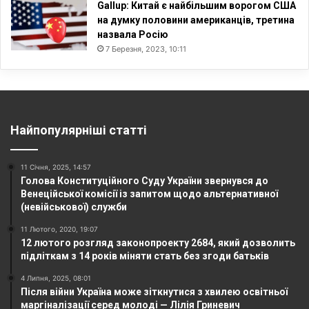
Gallup: Китай є найбільшим ворогом США
на думку половини американців, третина
назвала Росію
7 Березня, 2023, 10:11
Найпопулярніші статті
11 Січня, 2025, 14:57
Голова Конституційного Суду України звернувся до
Венеційської комісії із запитом щодо альтернативної
(невійськової) служби
11 Лютого, 2020, 19:07
12 лютого розгляд законопроекту 2684, який дозволить
підліткам з 14 років міняти стать без згоди батьків
4 Липня, 2025, 08:01
Після війни Україна може зіткнутися з хвилею освітньої
маргіналізації серед молоді — Лілія Гриневич