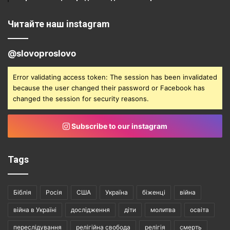
Читайте наш instagram
@slovoproslovo
Error validating access token: The session has been invalidated
because the user changed their password or Facebook has
changed the session for security reasons.
Subscribe to our instagram
Tags
Біблія
Росія
США
Україна
біженці
війна
війна в Україні
дослідження
діти
молитва
освіта
переслідування
релігійна свобода
релігія
смерть