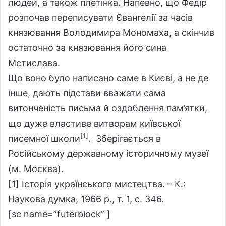
людей, а також плетінка. Напевно, що Федір
розпочав переписувати Євангелії за часів
князювання Володимира Мономаха, а скінчив
остаточно за князювання його сина
Мстислава.
Що воно було написано саме в Києві, а не де
інше, дають підстави вважати сама
витонченість письма й оздоблення пам’ятки,
що дуже властиве витворам київської
[1]
писемної школи
. Зберігається в
Російському державному історичному музеї
(м. Москва).
[1] Історія українського мистецтва. – К.:
Наукова думка, 1966 р., т. 1, с. 346.
[sc name=”futerblock” ]