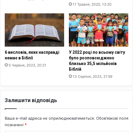
11 Травня, 2020, 13:20
л
а
й
н
-
к
о
н
6 висловів, яких насправді
У 2022 році по всьому світу
ц
немає в Біблії
було розповсюджено
е
близько 35,5 мільйонів
5 Червня, 2023, 20:21
р
Біблій
т
13 Серпня, 2023, 21:59
G
O
S
Залишити відповідь
P
E
L
Ваша e-mail адреса не оприлюднюватиметься.
Обов’язкові поля
M
U
позначені
*
S