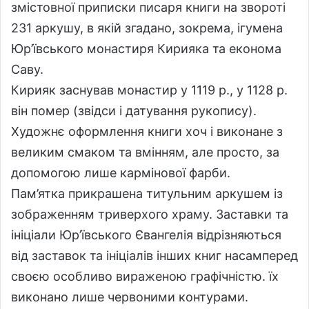
змістовної приписки писаря книги на звороті
231 аркушу, в якій згадано, зокрема, ігумена
Юр’ївського монастиря Кирияка та економа
Саву.
Кирияк заснував монастир у 1119 р., у 1128 р.
він помер (звідси і датування рукопису).
Художнє оформлення книги хоч і виконане з
великим смаком та вмінням, але просто, за
допомогою лише кармінової фарби.
Пам’ятка прикрашена титульним аркушем із
зображенням триверхого храму. Заставки та
ініціали Юр’ївського Євангелія відрізняються
від заставок та ініціалів інших книг насамперед
своєю особливо вираженою графічністю. їх
виконано лише червоними контурами.