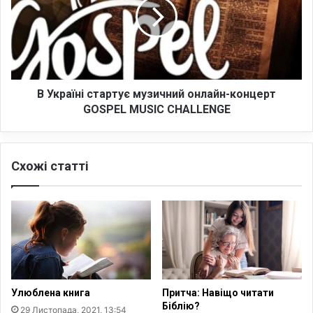
л
р
і
а
є
ї
1
н
1
і
4
с
4
т
В Україні стартує музичний онлайн-концерт
р
а
GOSPEL MUSIC CHALLENGE
о
р
к
т
у
у
Схожі статті
є
м
у
з
и
ч
н
и
й
Улюблена книга
Притча: Навіщо читати
о
Біблію?
29 Листопада, 2021, 13:54
н