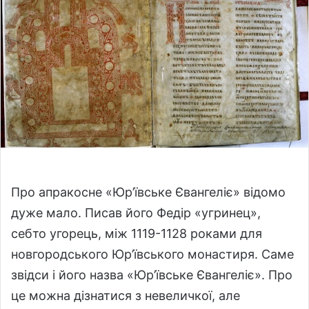
n
e
m
a
i
l
Про апракосне «Юр’ївське Євангеліє» відомо
дуже мало. Писав його Федір «угринец»,
себто угорець, між 1119-1128 роками для
новгородського Юр’ївського монастиря. Саме
звідси і його назва «Юр’ївське Євангеліє». Про
це можна дізнатися з невеличкої, але