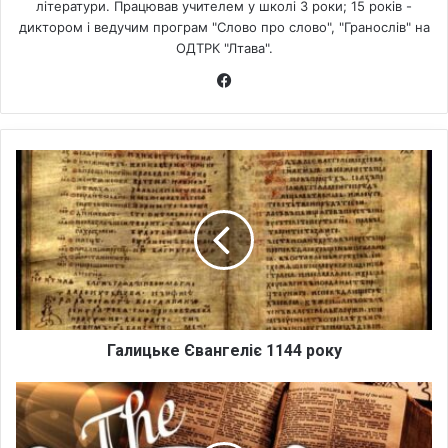
літератури. Працював учителем у школі 3 роки; 15 років -
диктором і ведучим програм "Слово про слово", "Гранослів" на
ОДТРК "Лтава".
Fa
ce
bo
ok
Г
а
л
и
ц
ь
к
е
Є
в
Галицьке Євангеліє 1144 року
а
н
В
г
У
е
к