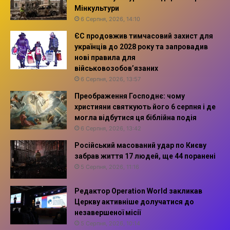
Мінкультури
6 Серпня, 2026, 14:10
ЄС продовжив тимчасовий захист для
українців до 2028 року та запровадив
нові правила для
військовозобов’язаних
6 Серпня, 2026, 13:57
Преображення Господнє: чому
християни святкують його 6 серпня і де
могла відбутися ця біблійна подія
6 Серпня, 2026, 13:42
Російський масований удар по Києву
забрав життя 17 людей, ще 44 поранені
5 Серпня, 2026, 11:16
Редактор Operation World закликав
Церкву активніше долучатися до
незавершеної місії
5 Серпня, 2026, 10:14