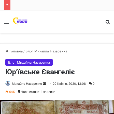
Меню
Ш
Головна
/
Блог Михайла Назаренка
Блог Михайла Назаренка
Юр’ївське Євангеліє
Михайло Назаренко
S
20 Квітня, 2020, 13:08
0
e
645
Час читання: 1 хвилина
n
d
a