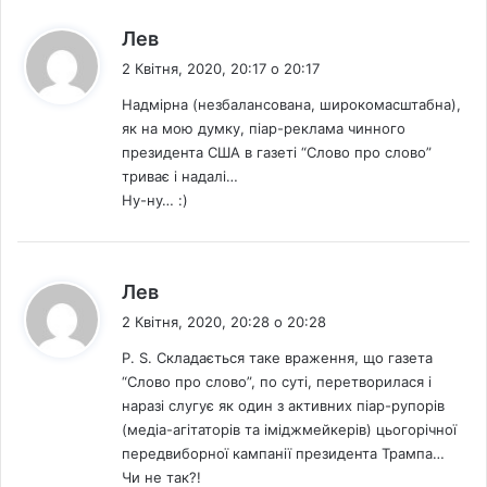
ю
т
:
Лев
ь
2 Квітня, 2020, 20:17 о 20:17
б
о
Надмірна (незбалансована, широкомасштабна),
р
як на мою думку, піар-реклама чинного
о
президента США в газеті “Слово про слово”
т
триває і надалі…
и
Ну-ну… :)
с
я
з
C
:
Лев
O
2 Квітня, 2020, 20:28 о 20:28
V
I
Р. S. Складається таке враження, що газета
D
“Слово про слово”, по суті, перетворилася і
-
наразі слугує як один з активних піар-рупорів
1
(медіа-агітаторів та іміджмейкерів) цьогорічної
9
передвиборної кампанії президента Трампа…
Чи не так?!