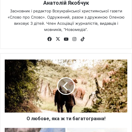
Анатолій Якобчук
Засновник і редактор Всеукраїнської християнської газети
«Слово про Слово». Одружений, разом з дружиною Оленою
виховує 3 дітей. Член Асоціації журналістів, видавців і
мовників, "Новомедіа".
Fa
X
Yo
Ins
Tik
ce
uT
tag
To
bo
ub
ra
k
ok
e
m
О
л
ю
б
о
в
е
,
я
к
О любове, яка ж ти багатогранна!
а
ж
Л