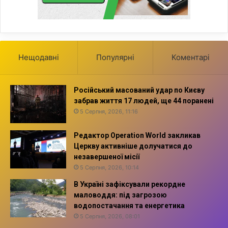
Нещодавні
Популярні
Коментарі
Російський масований удар по Києву
забрав життя 17 людей, ще 44 поранені
5 Серпня, 2026, 11:16
Редактор Operation World закликав
Церкву активніше долучатися до
незавершеної місії
5 Серпня, 2026, 10:14
В Україні зафіксували рекордне
маловоддя: під загрозою
водопостачання та енергетика
5 Серпня, 2026, 08:01