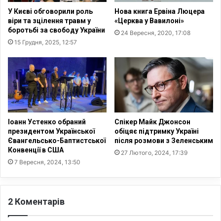
и
У Києві обговорили роль
Нова книга Ервіна Люцера
я
віри та зцілення травм у
«Церква у Вавилоні»
н
боротьбі за свободу України
24 Вересня, 2020, 17:08
и
15 Грудня, 2025, 12:57
в
Н
ь
ю
Й
о
р
к
Іоанн Устенко обраний
Спікер Майк Джонсон
у
президентом Української
обіцяє підтримку Україні
д
Євангельсько-Баптистської
після розмови з Зеленським
о
Конвенції в США
27 Лютого, 2024, 17:39
п
7 Вересня, 2024, 13:50
о
м
а
2 Коментарів
г
а