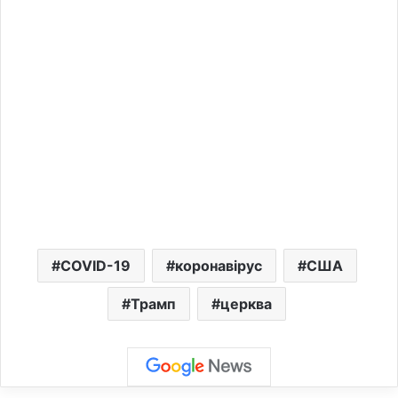
COVID-19
коронавірус
США
Трамп
церква