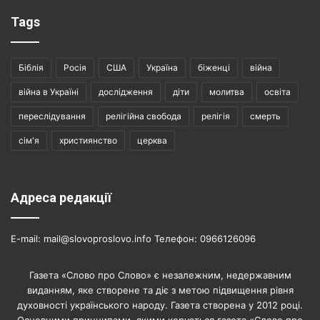
Tags
Біблія
Росія
США
Україна
біженці
війна
війна в Україні
дослідження
діти
молитва
освіта
переслідування
релігійна свобода
релігія
смерть
сім'я
християнство
церква
Адреса редакції
E-mail: mail@slovoproslovo.info Телефон: 0966126096
Газета «Слово про Слово» є незалежним, недержавним
виданням, яке створене та діє з метою підвищення рівня
духовності українського народу. Газета створена у 2012 році.