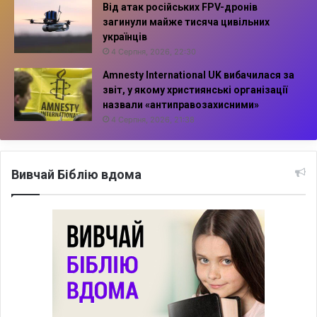
Від атак російських FPV-дронів
загинули майже тисяча цивільних
українців
4 Серпня, 2026, 22:30
Amnesty International UK вибачилася за
звіт, у якому християнські організації
назвали «антиправозахисними»
4 Серпня, 2026, 21:38
Вивчай Біблію вдома