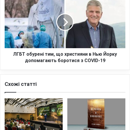
т
Г
и
Б
б
Т
а
о
г
б
а
у
т
р
о
е
г
н
ЛГБТ обурені тим, що християни в Нью Йорку
р
і
допомагають боротися з COVID-19
а
т
н
и
н
м
Схожі статті
а
,
!
щ
о
х
р
и
с
т