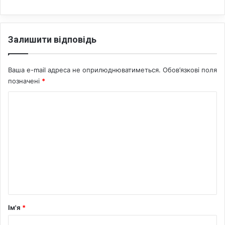
Залишити відповідь
Ваша e-mail адреса не оприлюднюватиметься.
Обов’язкові поля
позначені
*
К
о
м
е
н
т
а
р
Ім'я
*
*