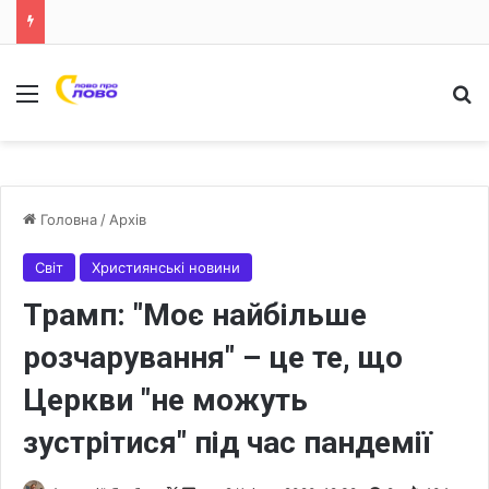
Меню
Ш
Головна
/
Архів
Світ
Християнські новини
Трамп: "Моє найбільше
розчарування" – це те, що
Церкви "не можуть
зустрітися" під час пандемії