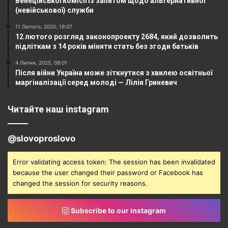
Венеційської комісії із запитом щодо альтернативної
(невійськової) служби
11 Лютого, 2020, 19:07
12 лютого розгляд законопроекту 2684, який дозволить
підліткам з 14 років міняти стать без згоди батьків
4 Липня, 2025, 08:01
Після війни Україна може зіткнутися з хвилею освітньої
маргіналізації серед молоді — Лілія Гриневич
Читайте наш instagram
@slovoproslovo
Error validating access token: The session has been invalidated
because the user changed their password or Facebook has
changed the session for security reasons.
Subscribe to our instagram