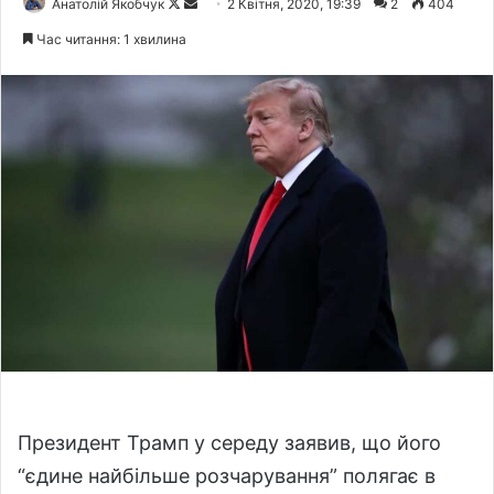
Анатолій Якобчук
F
S
2 Квітня, 2020, 19:39
2
404
o
e
Час читання: 1 хвилина
l
n
l
d
o
a
w
n
o
e
n
m
X
a
i
l
Президент Трамп у середу заявив, що його
“єдине найбільше розчарування” полягає в