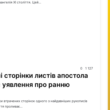
ангелія XI століття. Цей…
0
1 127
і сторінки листів апостола
є уявлення про ранню
и втрачених сторінок одного з найдавніших рукописів
иття проливає…