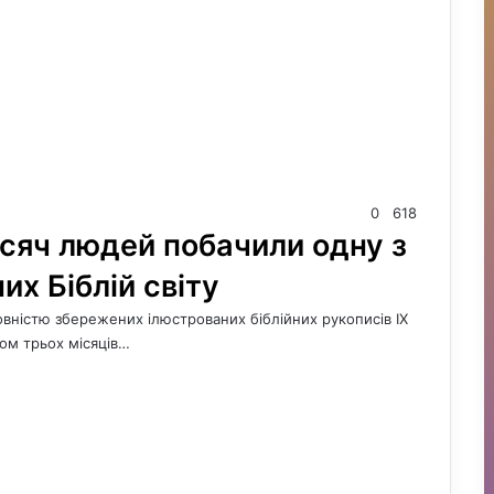
0
618
исяч людей побачили одну з
х Біблій світу
овністю збережених ілюстрованих біблійних рукописів IX
гом трьох місяців…