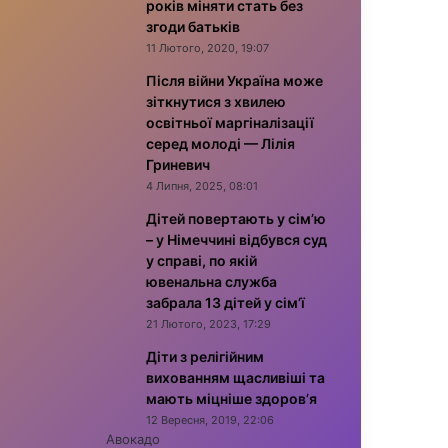
років міняти стать без
згоди батьків
11 Лютого, 2020, 19:07
Після війни Україна може
зіткнутися з хвилею
освітньої маргіналізації
серед молоді — Лілія
Гриневич
4 Липня, 2025, 08:01
Дітей повертають у сім’ю
– у Німеччині відбувся суд
у справі, по якій
ювенальна служба
забрала 13 дітей у сім’ї
21 Лютого, 2023, 17:29
Діти з релігійним
вихованням щасливіші та
мають міцніше здоров’я
12 Вересня, 2019, 22:06
Авокадо