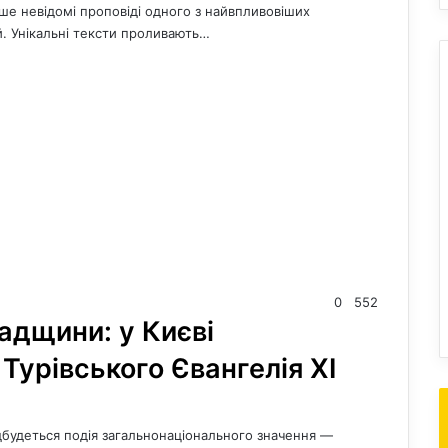
ніше невідомі проповіді одного з найвпливовіших
. Унікальні тексти проливають…
0
552
адщини: у Києві
Турівського Євангелія XI
відбудеться подія загальнонаціонального значення —