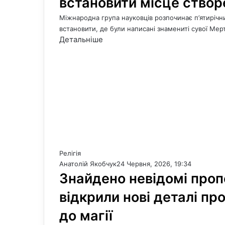
встановити місце створ
Міжнародна група науковців розпочинає п’ятирічн
встановити, де були написані знамениті сувої Мер
Детальніше
Релігія
Анатолій Якобчук
24 Червня, 2026, 19:34
Знайдено невідомі проп
відкрили нові деталі пр
до магії