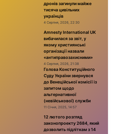
дронів загинули майже
тисяча цивільних
українців
4 Серпня, 2026, 22:30
Amnesty International UK
вибачилася за звіт, у
якому християнські
організації назвали
«антиправозахисними»
4 Серпня, 2026, 21:38
Голова Конституційного
Суду України звернувся
до Венеційської комісії із
запитом щодо
альтернативної
(невійськової) служби
11 Січня, 2025, 14:57
12 лютого розгляд
законопроекту 2684, який
дозволить підліткам з 14