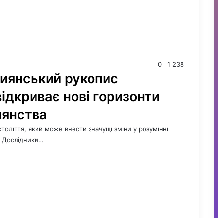
0
1 238
иянський рукопис
ідкриває нові горизонти
иянства
століття, який може внести значущі зміни у розумінні
m Дослідники…