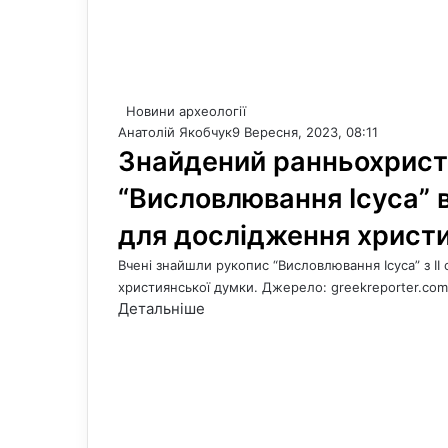
Новини археології
Анатолій Якобчук
9 Вересня, 2023, 08:11
Знайдений ранньохрист
“Висловлювання Ісуса” в
для дослідження христ
Вчені знайшли рукопис “Висловлювання Ісуса” з ІІ 
християнської думки. Джерело: greekreporter.co
Детальніше