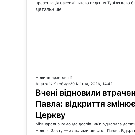
презентація факсимільного видання Турівського Єв
Детальніше
Новини археології
Анатолій Якобчук
30 Квітня, 2026, 14:42
Вчені відновили втрачен
Павла: відкриття зміню
Церкву
Міжнародна команда дослідників відновила десятк
Нового Завіту — з листами апостол Павло. Відкр