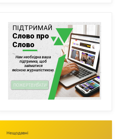
Нещодавні