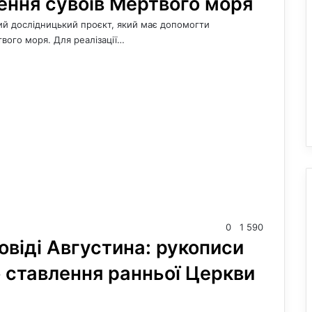
ення сувоїв Мертвого моря
ий дослідницький проєкт, який має допомогти
твого моря. Для реалізації…
0
1 590
овіді Августина: рукописи
о ставлення ранньої Церкви