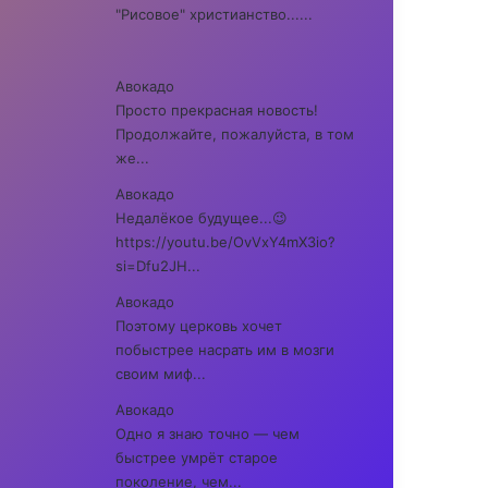
"Рисовое" христианство......
Авокадо
Просто прекрасная новость!
Продолжайте, пожалуйста, в том
же...
Авокадо
Недалёкое будущее...😉
https://youtu.be/OvVxY4mX3io?
si=Dfu2JH...
Авокадо
Поэтому церковь хочет
побыстрее насрать им в мозги
своим миф...
Авокадо
Одно я знаю точно — чем
быстрее умрёт старое
поколение, чем...