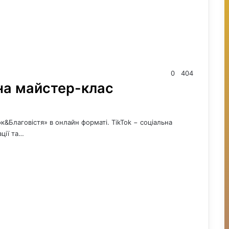
0
404
на майстер-клас
к&Благовістя» в онлайн форматі. TikTok − соціальна
ції та…