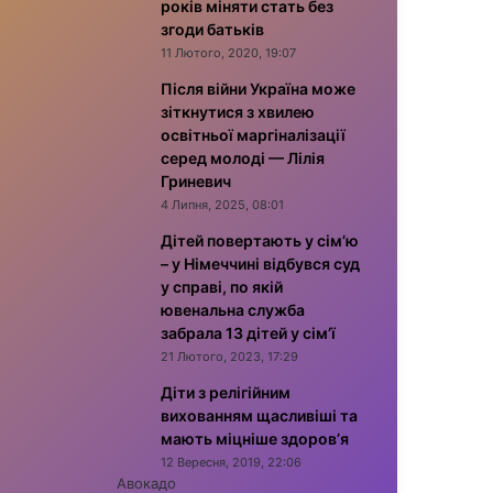
років міняти стать без
згоди батьків
11 Лютого, 2020, 19:07
Після війни Україна може
зіткнутися з хвилею
освітньої маргіналізації
серед молоді — Лілія
Гриневич
4 Липня, 2025, 08:01
Дітей повертають у сім’ю
– у Німеччині відбувся суд
у справі, по якій
ювенальна служба
забрала 13 дітей у сім’ї
21 Лютого, 2023, 17:29
Діти з релігійним
вихованням щасливіші та
мають міцніше здоров’я
12 Вересня, 2019, 22:06
Авокадо