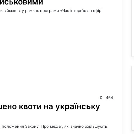
ійськовими
ь військові у рамках програми «Час інтервʼю» в ефірі
0
464
ьшено квоти на українську
ові положення Закону “Про медіа”, які значно збільшують