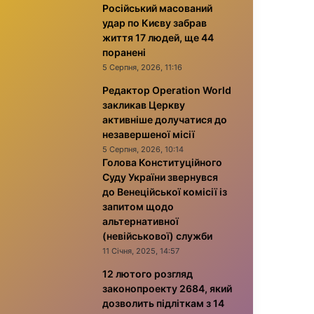
Російський масований
удар по Києву забрав
життя 17 людей, ще 44
поранені
5 Серпня, 2026, 11:16
Редактор Operation World
закликав Церкву
активніше долучатися до
незавершеної місії
5 Серпня, 2026, 10:14
Голова Конституційного
Суду України звернувся
до Венеційської комісії із
запитом щодо
альтернативної
(невійськової) служби
11 Січня, 2025, 14:57
12 лютого розгляд
законопроекту 2684, який
дозволить підліткам з 14