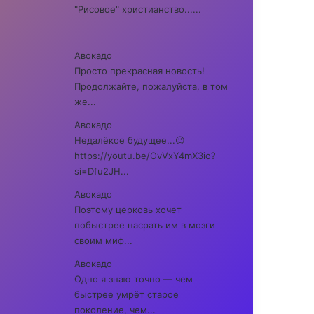
"Рисовое" христианство......
Авокадо
Просто прекрасная новость!
Продолжайте, пожалуйста, в том
же...
Авокадо
Недалёкое будущее...😉
https://youtu.be/OvVxY4mX3io?
si=Dfu2JH...
Авокадо
Поэтому церковь хочет
побыстрее насрать им в мозги
своим миф...
Авокадо
Одно я знаю точно — чем
быстрее умрёт старое
поколение, чем...