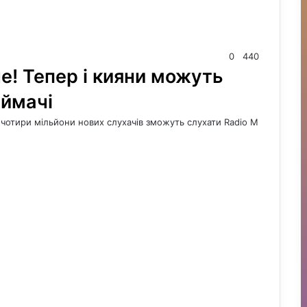
0
440
е! Тепер і кияни можуть
иймачі
іж чотири мільйони нових слухачів зможуть слухати Radio M