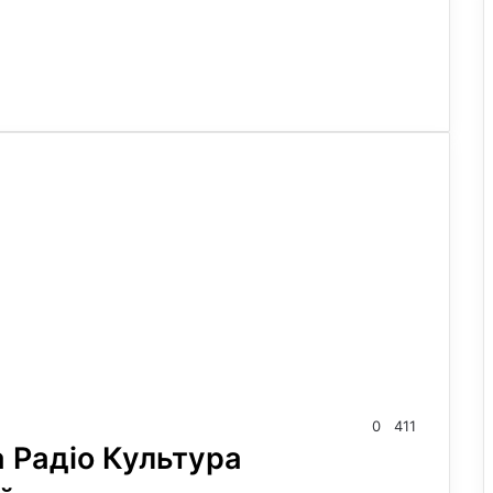
0
411
на Радіо Культура