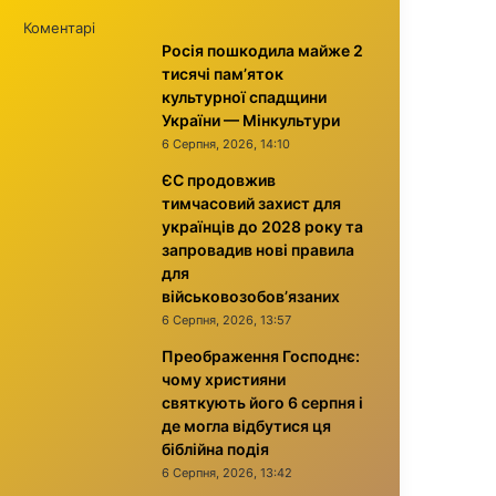
Коментарі
Росія пошкодила майже 2
тисячі пам’яток
культурної спадщини
України — Мінкультури
6 Серпня, 2026, 14:10
ЄС продовжив
тимчасовий захист для
українців до 2028 року та
запровадив нові правила
для
військовозобов’язаних
6 Серпня, 2026, 13:57
Преображення Господнє:
чому християни
святкують його 6 серпня і
де могла відбутися ця
біблійна подія
6 Серпня, 2026, 13:42