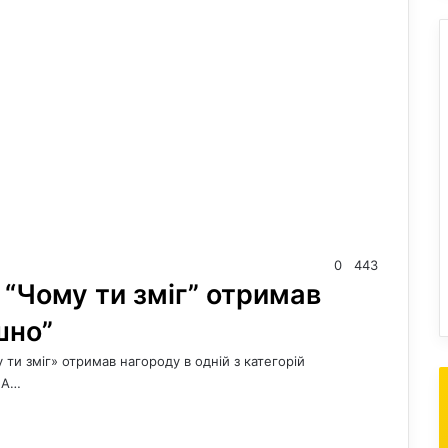
0
443
“Чому ти зміг” отримав
шно”
ти зміг» отримав нагороду в одній з категорій
UA…