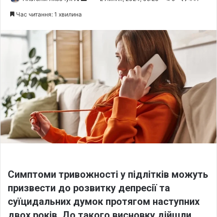
o
e
Час читання: 1 хвилина
l
n
l
d
o
a
w
n
o
e
n
m
X
a
i
l
Симптоми тривожності у підлітків можуть
призвести до розвитку депресії та
суїцидальних думок протягом наступних
двох років. До такого висновку дійшли