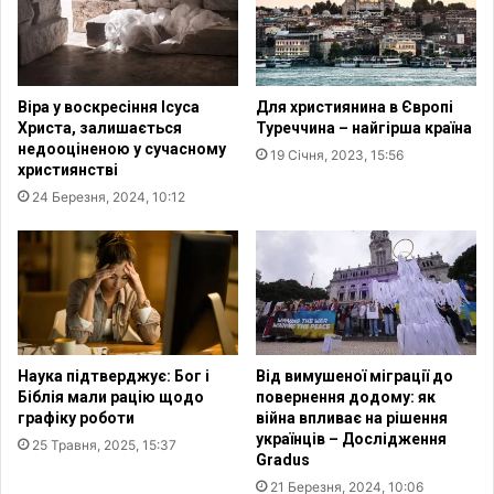
и
и
х
к
р
а
е
т
ч
Віра у воскресіння Ісуса
Для християнина в Європі
о
о
Христа, залишається
Туреччина – найгірша країна
л
в
недооціненою у сучасному
19 Січня, 2023, 15:56
и
и
християнстві
ц
н
24 Березня, 2024, 10:12
ь
:
к
р
у
о
ц
л
е
ь
р
Д
к
м
в
и
Наука підтверджує: Бог і
Від вимушеної міграції до
у
т
Біблія мали рацію щодо
повернення додому: як
Н
р
графіку роботи
війна впливає на рішення
і
українців – Дослідження
а
25 Травня, 2025, 15:37
Gradus
м
Ш
е
е
21 Березня, 2024, 10:06