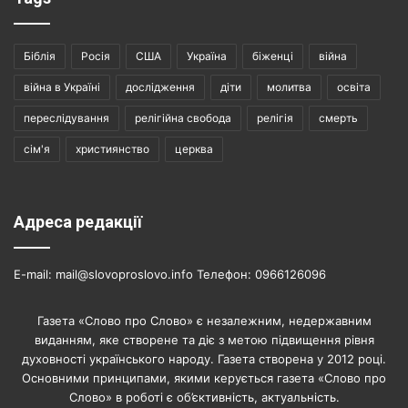
Біблія
Росія
США
Україна
біженці
війна
війна в Україні
дослідження
діти
молитва
освіта
переслідування
релігійна свобода
релігія
смерть
сім'я
християнство
церква
Адреса редакції
E-mail: mail@slovoproslovo.info Телефон: 0966126096
Газета «Слово про Слово» є незалежним, недержавним
виданням, яке створене та діє з метою підвищення рівня
духовності українського народу. Газета створена у 2012 році.
Основними принципами, якими керується газета «Слово про
Слово» в роботі є об’єктивність, актуальність.