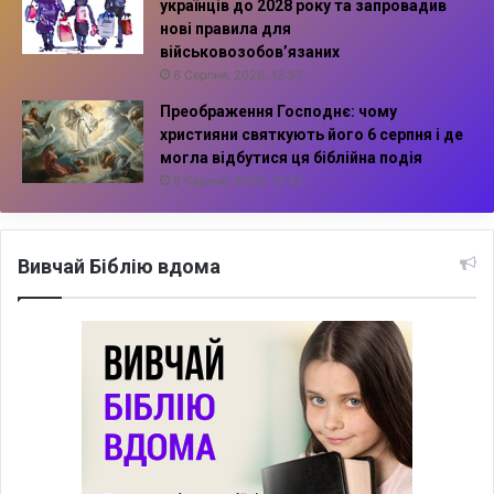
українців до 2028 року та запровадив
нові правила для
військовозобов’язаних
6 Серпня, 2026, 13:57
Преображення Господнє: чому
християни святкують його 6 серпня і де
могла відбутися ця біблійна подія
6 Серпня, 2026, 13:42
Вивчай Біблію вдома