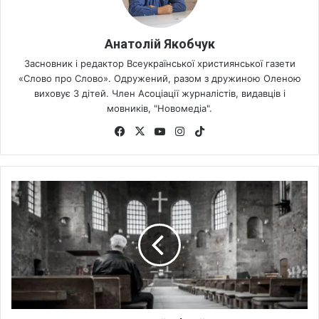
Анатолій Якобчук
Засновник і редактор Всеукраїнської християнської газети
«Слово про Слово». Одружений, разом з дружиною Оленою
виховує 3 дітей. Член Асоціації журналістів, видавців і
мовників, "Новомедіа".
Fa
X
Yo
Ins
Tik
ce
uT
tag
To
bo
ub
ra
k
ok
e
m
П
о
н
а
д
4
0
0
0