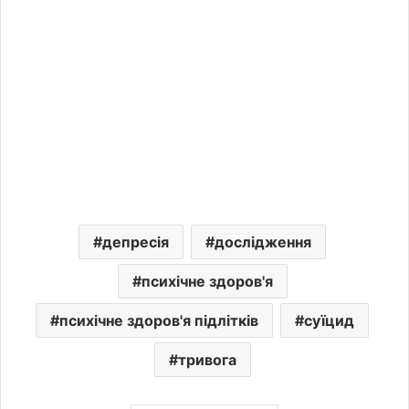
депресія
дослідження
психічне здоров'я
психічне здоров'я підлітків
суїцид
тривога