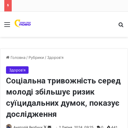
Меню
Ш
Головна
/
Рубрики
/
Здоров'я
Здоров'я
Соціальна тривожність серед
молоді збільшує ризик
суїцидальних думок, показує
дослідження
Анатолій Якобчук
F
S
2 Липня, 2024, 09:25
0
441