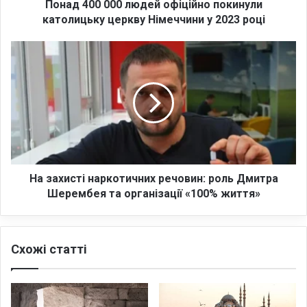
0
Понад 400 000 людей офіційно покинули
0
католицьку церкву Німеччини у 2023 році
л
ю
Н
д
а
е
з
й
а
о
х
ф
и
і
с
ц
т
і
і
й
н
На захисті наркотичних речовин: роль Дмитра
н
а
Шерембея та організації «100% життя»
о
р
п
к
о
о
Схожі статті
к
т
и
и
н
ч
у
н
л