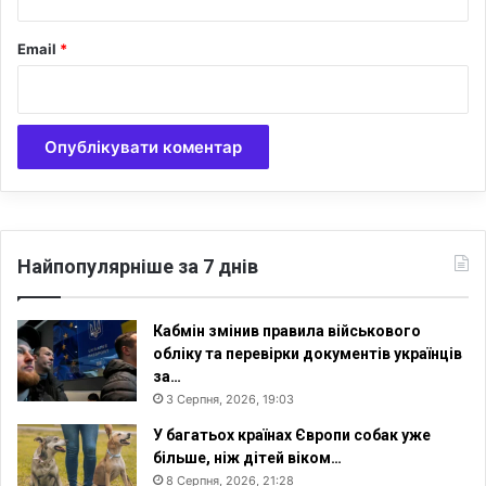
0
0
Email
*
%
ж
и
т
т
я
»
Найпопулярніше за 7 днів
Кабмін змінив правила військового
обліку та перевірки документів українців
за…
3 Серпня, 2026, 19:03
У багатьох країнах Європи собак уже
більше, ніж дітей віком…
8 Серпня, 2026, 21:28