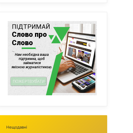
Нещодавні