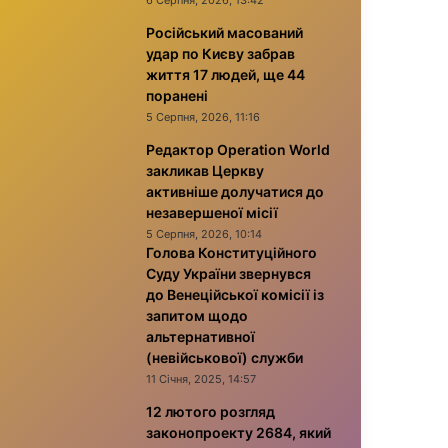
6 Серпня, 2026, 13:42
Російський масований
удар по Києву забрав
життя 17 людей, ще 44
поранені
5 Серпня, 2026, 11:16
Редактор Operation World
закликав Церкву
активніше долучатися до
незавершеної місії
5 Серпня, 2026, 10:14
Голова Конституційного
Суду України звернувся
до Венеційської комісії із
запитом щодо
альтернативної
(невійськової) служби
11 Січня, 2025, 14:57
12 лютого розгляд
законопроекту 2684, який