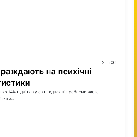
2
506
траждають на психічні
тистики
ко 14% підлітків у світі, однак ці проблеми часто
ітки з…