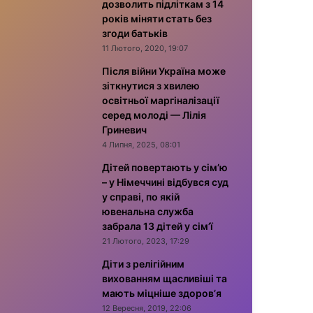
дозволить підліткам з 14
років міняти стать без
згоди батьків
11 Лютого, 2020, 19:07
Після війни Україна може
зіткнутися з хвилею
освітньої маргіналізації
серед молоді — Лілія
Гриневич
4 Липня, 2025, 08:01
Дітей повертають у сім’ю
– у Німеччині відбувся суд
у справі, по якій
ювенальна служба
забрала 13 дітей у сім’ї
21 Лютого, 2023, 17:29
Діти з релігійним
вихованням щасливіші та
мають міцніше здоров’я
12 Вересня, 2019, 22:06