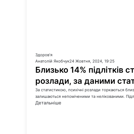
Здоров'я
Анатолій Якобчук
24 Жовтня, 2024, 19:25
Близько 14% підлітків с
розлади, за даними ста
За статистикою, психічні розлади торкаються близь
залишаються непоміченими та нелікованими. Підл
Детальніше