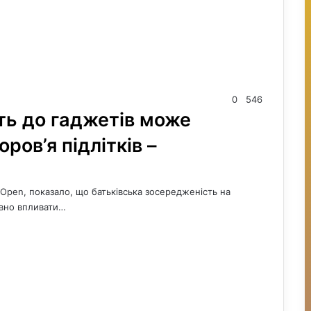
0
546
сть до гаджетів може
ров’я підлітків –
Open, показало, що батьківська зосередженість на
ивно впливати…