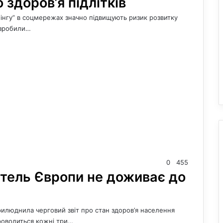
 здоров’я підлітків
інгу” в соцмережах значно підвищують ризик розвитку
и зробили…
0
455
тель Європи не доживає до
прилюднила черговий звіт про стан здоров’я населення
роводиться кожні три…