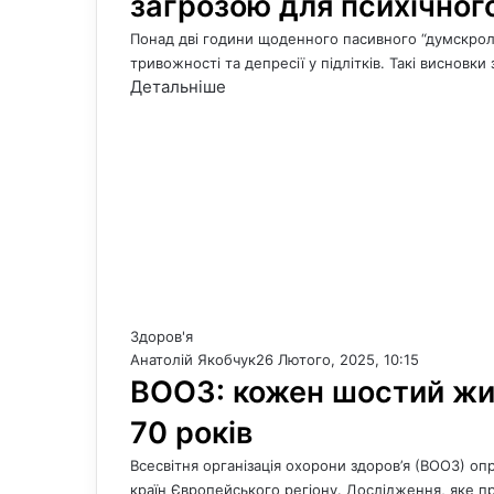
загрозою для психічного
Понад дві години щоденного пасивного “думскрол
тривожності та депресії у підлітків. Такі висновк
Детальніше
Здоров'я
Анатолій Якобчук
26 Лютого, 2025, 10:15
ВООЗ: кожен шостий жи
70 років
Всесвітня організація охорони здоров’я (ВООЗ) о
країн Європейського регіону. Дослідження, яке п