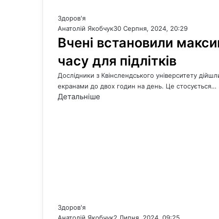
Здоров'я
Анатолій Якобчук
30 Серпня, 2024, 20:29
Вчені встановили макси
часу для підлітків
Дослідники з Квінслендського університету дійшл
екранами до двох годин на день. Це стосується…
Детальніше
Здоров'я
Анатолій Якобчук
2 Липня, 2024, 09:25