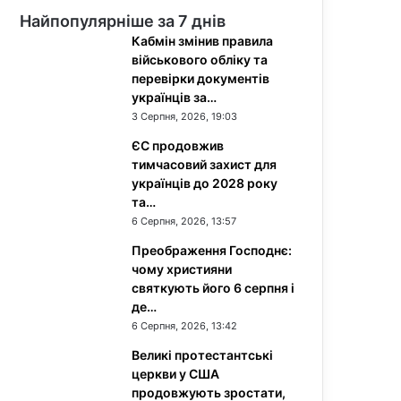
Найпопулярніше за 7 днів
Кабмін змінив правила
військового обліку та
перевірки документів
українців за…
3 Серпня, 2026, 19:03
ЄС продовжив
тимчасовий захист для
українців до 2028 року
та…
6 Серпня, 2026, 13:57
Преображення Господнє:
чому християни
святкують його 6 серпня і
де…
6 Серпня, 2026, 13:42
Великі протестантські
церкви у США
продовжують зростати,