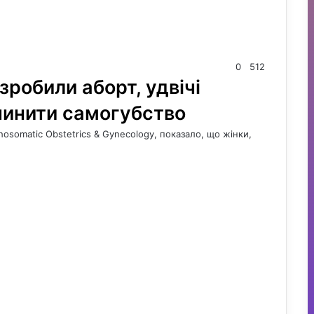
0
512
зробили аборт, удвічі
чинити самогубство
hosomatic Obstetrics & Gynecology, показало, що жінки,