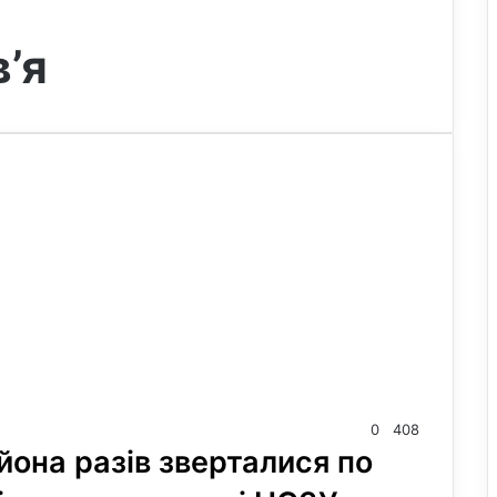
’я
0
408
ьйона разів зверталися по