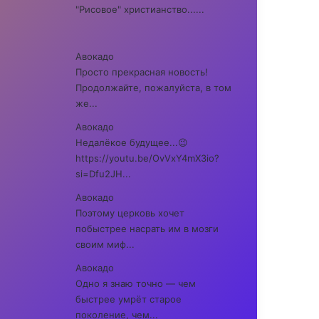
"Рисовое" христианство......
Авокадо
Просто прекрасная новость!
Продолжайте, пожалуйста, в том
же...
Авокадо
Недалёкое будущее...😉
https://youtu.be/OvVxY4mX3io?
si=Dfu2JH...
Авокадо
Поэтому церковь хочет
побыстрее насрать им в мозги
своим миф...
Авокадо
Одно я знаю точно — чем
быстрее умрёт старое
поколение, чем...