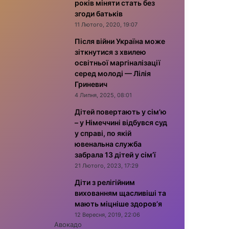
років міняти стать без
згоди батьків
11 Лютого, 2020, 19:07
Після війни Україна може
зіткнутися з хвилею
освітньої маргіналізації
серед молоді — Лілія
Гриневич
4 Липня, 2025, 08:01
Дітей повертають у сім’ю
– у Німеччині відбувся суд
у справі, по якій
ювенальна служба
забрала 13 дітей у сім’ї
21 Лютого, 2023, 17:29
Діти з релігійним
вихованням щасливіші та
мають міцніше здоров’я
12 Вересня, 2019, 22:06
Авокадо