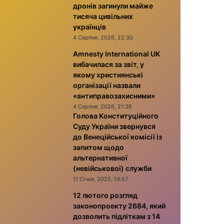
дронів загинули майже
тисяча цивільних
українців
4 Серпня, 2026, 22:30
Amnesty International UK
вибачилася за звіт, у
якому християнські
організації назвали
«антиправозахисними»
4 Серпня, 2026, 21:38
Голова Конституційного
Суду України звернувся
до Венеційської комісії із
запитом щодо
альтернативної
(невійськової) служби
11 Січня, 2025, 14:57
12 лютого розгляд
законопроекту 2684, який
дозволить підліткам з 14