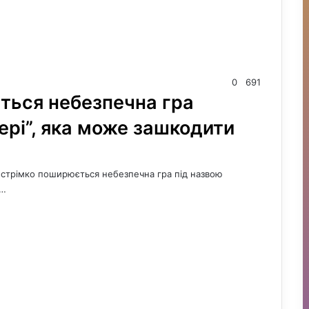
0
691
ься небезпечна гра
вері”, яка може зашкодити
в стрімко поширюється небезпечна гра під назвою
.…