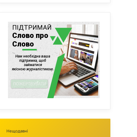
Нещодавні