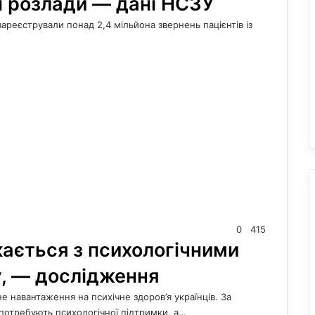
і розлади — дані НСЗУ
зареєстрували понад 2,4 мільйона звернень пацієнтів із
0
415
кається з психологічними
у, — дослідження
навантаження на психічне здоров’я українців. За
 потребують психологічної підтримки, а…