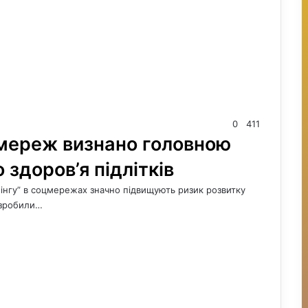
0
411
мереж визнано головною
 здоров’я підлітків
інгу” в соцмережах значно підвищують ризик розвитку
и зробили…