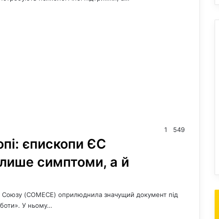
1
549
опі: єпископи ЄС
 лише симптоми, а й
о Союзу (COMECE) оприлюднила значущий документ під
рботи». У ньому…