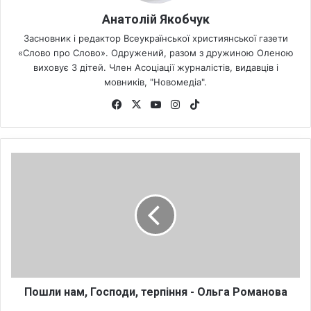
Анатолій Якобчук
Засновник і редактор Всеукраїнської християнської газети
«Слово про Слово». Одружений, разом з дружиною Оленою
виховує 3 дітей. Член Асоціації журналістів, видавців і
мовників, "Новомедіа".
Fa
X
Yo
Ins
Tik
ce
uT
tag
To
bo
ub
ra
k
ok
e
m
П
о
ш
л
и
н
а
м
,
Г
Пошли нам, Господи, терпіння - Ольга Романова
о