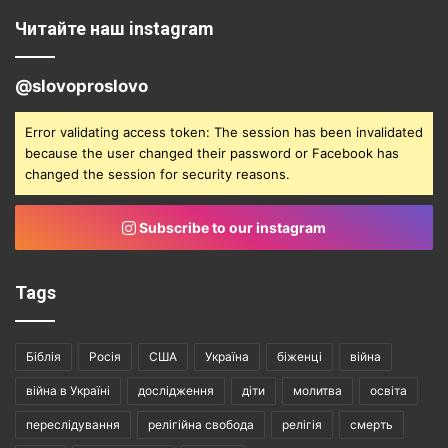
Читайте наш instagram
@slovoproslovo
Error validating access token: The session has been invalidated
because the user changed their password or Facebook has
changed the session for security reasons.
Subscribe to our instagram
Tags
Біблія
Росія
США
Україна
біженці
війна
війна в Україні
дослідження
діти
молитва
освіта
переслідування
релігійна свобода
релігія
смерть