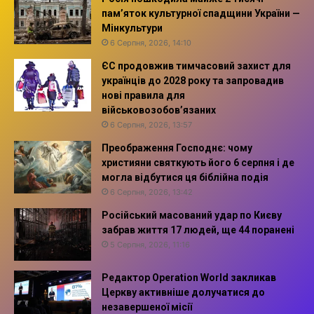
пам’яток культурної спадщини України —
Мінкультури
6 Серпня, 2026, 14:10
ЄС продовжив тимчасовий захист для
українців до 2028 року та запровадив
нові правила для
військовозобов’язаних
6 Серпня, 2026, 13:57
Преображення Господнє: чому
християни святкують його 6 серпня і де
могла відбутися ця біблійна подія
6 Серпня, 2026, 13:42
Російський масований удар по Києву
забрав життя 17 людей, ще 44 поранені
5 Серпня, 2026, 11:16
Редактор Operation World закликав
Церкву активніше долучатися до
незавершеної місії