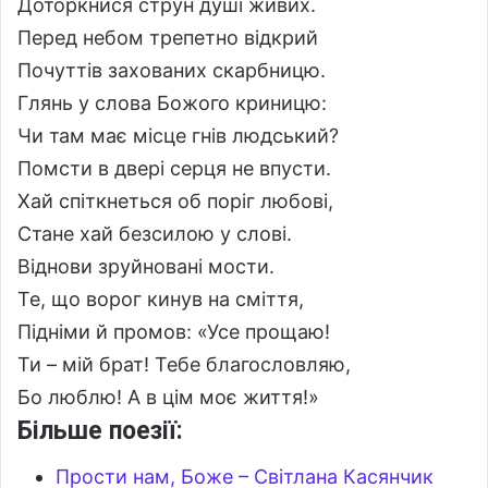
Доторкнися струн душі живих.
Перед небом трепетно відкрий
Почуттів захованих скарбницю.
Глянь у слова Божого криницю:
Чи там має місце гнів людський?
Помсти в двері серця не впусти.
Хай спіткнеться об поріг любові,
Стане хай безсилою у слові.
Віднови зруйновані мости.
Те, що ворог кинув на сміття,
Підніми й промов: «Усе прощаю!
Ти – мій брат! Тебе благословляю,
Бо люблю! А в цім моє життя!»
Більше поезії:
Прости нам, Боже – Світлана Касянчик