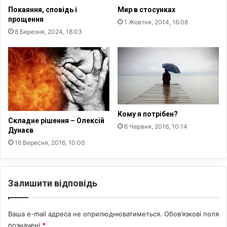
о
і
Покаяння, сповідь і
Мир в стосунках
м
з
прощення
1 Жовтня, 2014, 16:08
а
а
8 Березня, 2024, 18:03
н
ц
о
і
в
й
а
н
а
г
а
з
Кому я потрібен?
Складне рішення – Олексій
е
6 Червня, 2016, 10:14
Дунаєв
т
а
16 Вересня, 2016, 10:00
Залишити відповідь
Ваша e-mail адреса не оприлюднюватиметься.
Обов’язкові поля
позначені
*