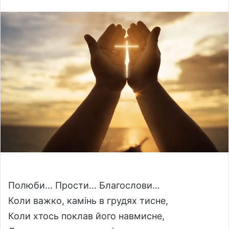
l
n
l
d
o
a
w
n
o
e
n
m
X
a
i
l
Полюби… Прости… Благослови…
Коли важко, камінь в грудях тисне,
Коли хтось поклав його навмисне,