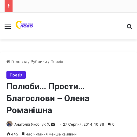
Меню
Ш
Головна
/
Рубрики
/
Поезія
Поезія
Полюби… Прости…
Благослови – Олена
Романішна
Анатолій Якобчук
F
S
27 Серпня, 2014, 10:36
0
o
e
445
Час читання менше хвилини