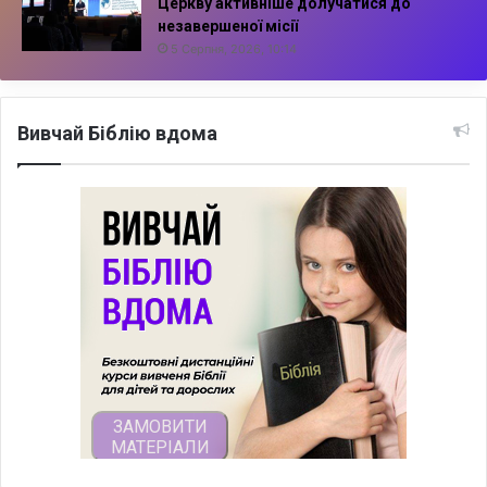
Церкву активніше долучатися до
незавершеної місії
5 Серпня, 2026, 10:14
Вивчай Біблію вдома