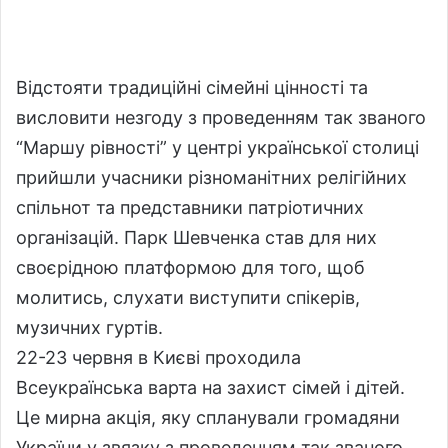
l
n
l
d
o
a
w
n
Відстояти традиційні сімейні цінності та
o
e
висловити незгоду з проведенням так званого
n
m
“Маршу рівності” у центрі української столиці
X
a
прийшли учасники різноманітних релігійних
i
l
спільнот та представники патріотичних
організацій. Парк Шевченка став для них
своєрідною платформою для того, щоб
молитись, слухати виступити спікерів,
музичних гуртів.
22-23 червня в Києві проходила
Всеукраїнська варта на захист сімей і дітей.
Це мирна акція, яку спланували громадяни
України у звязку з проведенням так званого