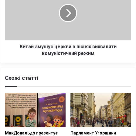
м
т
о
а
в
й
а
з
м
у
ш
у
Китай змушує церкви в піснях вихваляти
є
комуністичний режим
ц
е
р
Схожі статті
к
в
и
в
п
і
с
н
я
МакДональдз презентує
Парламент Угорщини
х