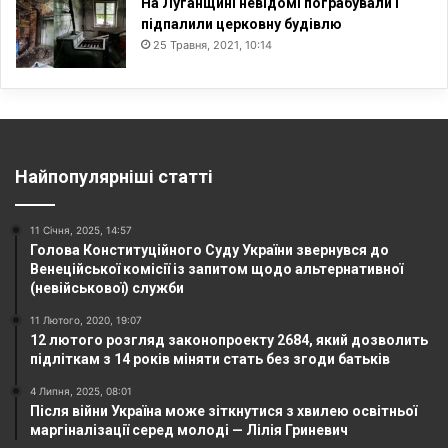
На Луганщині невідомі пограбували і
підпалили церковну будівлю
25 Травня, 2021, 10:14
Найпопулярніші статті
11 Січня, 2025, 14:57
Голова Конституційного Суду України звернувся до
Венеційської комісії із запитом щодо альтернативної
(невійськової) служби
11 Лютого, 2020, 19:07
12 лютого розгляд законопроекту 2684, який дозволить
підліткам з 14 років міняти стать без згоди батьків
4 Липня, 2025, 08:01
Після війни Україна може зіткнутися з хвилею освітньої
маргіналізації серед молоді — Лілія Гриневич