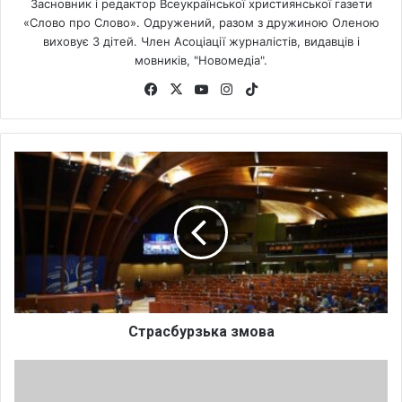
Засновник і редактор Всеукраїнської християнської газети
«Слово про Слово». Одружений, разом з дружиною Оленою
виховує 3 дітей. Член Асоціації журналістів, видавців і
мовників, "Новомедіа".
Fa
X
Yo
Ins
Tik
ce
uT
tag
To
bo
ub
ra
k
ok
e
m
С
т
р
а
с
б
у
р
з
ь
Страсбурзька змова
к
а
К
з
и