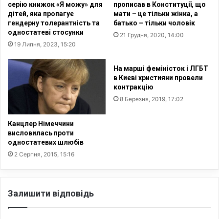
серію книжок «Я можу» для
прописав в Конституції, що
в
дітей, яка пропагує
мати – це тільки жінка, а
и
гендерну толерантність та
батько – тільки чоловік
х
одностатеві стосунки
21 Грудня, 2020, 14:00
в
19 Липня, 2023, 15:20
а
л
На марші феміністок і ЛГБТ
я
в Києві християни провели
т
контракцію
и
8 Березня, 2019, 17:02
к
о
м
Канцлер Німеччини
у
висловилась проти
одностатевих шлюбів
н
і
2 Серпня, 2015, 15:16
с
т
и
Залишити відповідь
ч
н
и