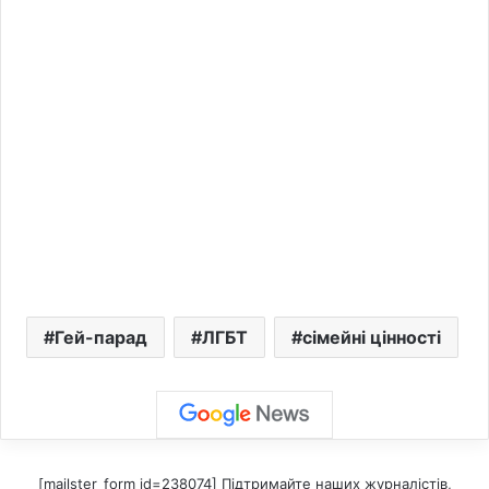
Гей-парад
ЛГБТ
сімейні цінності
[mailster_form id=238074] Підтримайте наших журналістів,