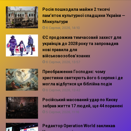
Росія пошкодила майже 2 тисячі
пам’яток культурної спадщини України —
Мінкультури
6 Серпня, 2026, 14:10
ЄС продовжив тимчасовий захист для
українців до 2028 року та запровадив
нові правила для
військовозобов’язаних
6 Серпня, 2026, 13:57
Преображення Господнє: чому
християни святкують його 6 серпня і де
могла відбутися ця біблійна подія
6 Серпня, 2026, 13:42
Російський масований удар по Києву
забрав життя 17 людей, ще 44 поранені
5 Серпня, 2026, 11:16
Редактор Operation World закликав