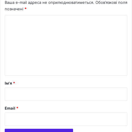
Ваша e-mail адреса не оприлюднюватиметься.
Обов’язкові поля
й
позначені
*
р
е
К
ж
о
и
м
м
е
н
т
а
р
Ім'я
*
*
Email
*