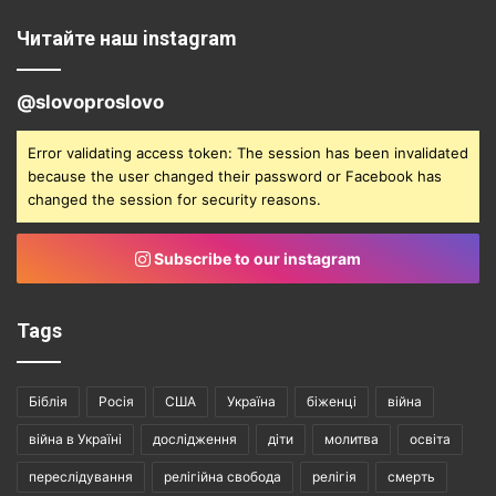
Читайте наш instagram
@slovoproslovo
Error validating access token: The session has been invalidated
because the user changed their password or Facebook has
changed the session for security reasons.
Subscribe to our instagram
Tags
Біблія
Росія
США
Україна
біженці
війна
війна в Україні
дослідження
діти
молитва
освіта
переслідування
релігійна свобода
релігія
смерть