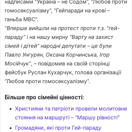
надписами “Україна – не Содом”, “Любов проти
гомосексуалізму”, “Гейпаради на крові –
ганьба МВС”.
“Вперше вийшли на протест проти т.з. “гей-
параду” і на нашу мирну “Варту на захист
сімей і дітей” народні депутати – це були
Павло Унгурян, Оксана Корчинська, Ігор
Мосійчук”
, – повідомив на своїй сторінці
фейсбук Руслан Кухарчук, голова організації
“Любов проти гомосексуалізму”.
Більше про сімейні цінності:
Християни та патріоти провели молитовне
стояння на маршруті – “Маршу рівності
“
Громадяни, які проти Гей-параду