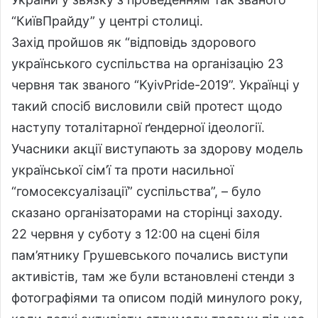
“КиївПрайду” у центрі столиці.
Захід пройшов як “відповідь здорового
українського суспільства на організацію 23
червня так званого “KyivPride-2019”. Українці у
такий спосіб висловили свій протест щодо
наступу тоталітарної ґендерної ідеології.
Учасники акції виступають за здорову модель
української сім’ї та проти насильної
“гомосексуалізації” суспільства”, – було
сказано організаторами на сторінці заходу.
22 червня у суботу з 12:00 на сцені біля
пам’ятнику Грушевського почались виступи
активістів, там же були встановлені стенди з
фотографіями та описом подій минулого року,