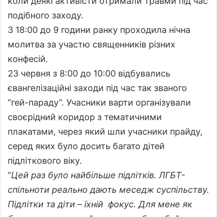
коли деякі активісти отримали травми під час
подібного заходу.
З 18:00 до 9 години ранку проходила нічна
молитва за участю священників різних
конфесій.
23 червня з 8:00 до 10:00 відбувались
євангелізаційні заходи під час так званого
“гей-параду”. Учасники варти організували
своєрідний коридор з тематичними
плакатами, через який шли учасники прайду,
серед яких було досить багато дітей
підліткового віку.
“
Цей раз було найбільше підлітків. ЛГБТ-
спільноти реально дають меседж суспільству.
Підлітки та діти – їхній фокус. Для мене як