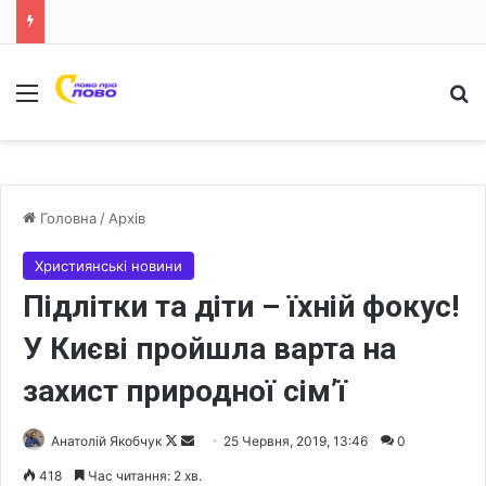
Меню
Ш
Головна
/
Архів
Християнські новини
Підлітки та діти – їхній фокус!
У Києві пройшла варта на
захист природної сім’ї
Анатолій Якобчук
F
S
25 Червня, 2019, 13:46
0
o
e
418
Час читання: 2 хв.