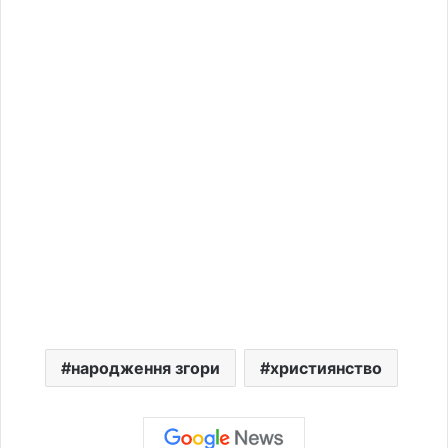
народження згори
християнство