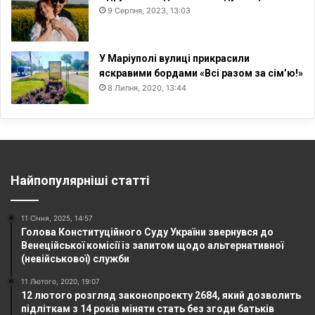
9 Серпня, 2023, 13:03
У Маріуполі вулиці прикрасили
яскравими бордами «Всі разом за сім’ю!»
8 Липня, 2020, 13:44
Найпопулярніші статті
11 Січня, 2025, 14:57
Голова Конституційного Суду України звернувся до
Венеційської комісії із запитом щодо альтернативної
(невійськової) служби
11 Лютого, 2020, 19:07
12 лютого розгляд законопроекту 2684, який дозволить
підліткам з 14 років міняти стать без згоди батьків