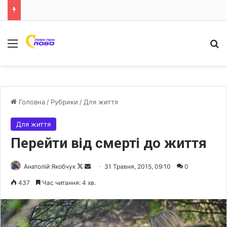
Меню
Ш
Головна
/
Рубрики
/
Для життя
Для життя
Перейти від смерті до життя
Анатолій Якобчук
F
S
31 Травня, 2015, 09:10
0
o
e
437
Час читання: 4 хв.
l
n
l
d
o
a