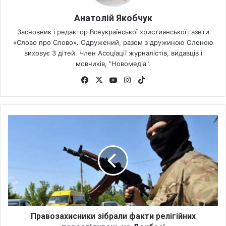
Анатолій Якобчук
Засновник і редактор Всеукраїнської християнської газети
«Слово про Слово». Одружений, разом з дружиною Оленою
виховує 3 дітей. Член Асоціації журналістів, видавців і
мовників, "Новомедіа".
Fa
X
Yo
Ins
Tik
ce
uT
tag
To
bo
ub
ra
k
ok
e
m
П
р
а
в
о
з
а
х
и
с
Правозахисники зібрали факти релігійних