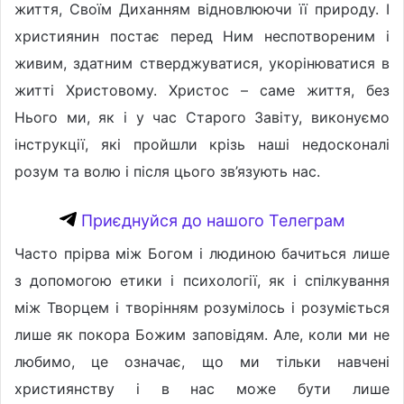
життя, Своїм Диханням відновлюючи її природу. І
християнин постає перед Ним неспотвореним і
живим, здатним стверджуватися, укорінюватися в
житті Христовому. Христос – саме життя, без
Нього ми, як і у час Старого Завіту, виконуємо
інструкції, які пройшли крізь наші недосконалі
розум та волю і після цього зв’язують нас.
Приєднуйся до нашого Телеграм
Часто прірва між Богом і людиною бачиться лише
з допомогою етики і психології, як і спілкування
між Творцем і творінням розумілось і розуміється
лише як покора Божим заповідям. Але, коли ми не
любимо, це означає, що ми тільки навчені
християнству і в нас може бути лише