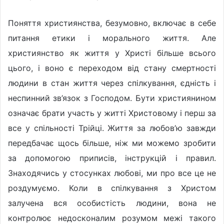
Поняття християнства, безумовно, включає в себе
питання етики і морального життя. Але
християнство як життя у Христі більше всього
цього, і воно є переходом від стану смертності
людини в стан життя через спілкування, єдність і
неспинний зв’язок з Господом. Бути християнином
означає брати участь у житті Христовому і перш за
все у спільності Трійці. Життя за любов’ю завжди
передбачає щось більше, ніж ми можемо зробити
за допомогою приписів, інструкцій і правил.
Знаходячись у стосунках любові, ми про все це не
роздумуємо. Коли в спілкування з Христом
залучена вся особистість людини, вона не
контролює недосконалим розумом межі такого