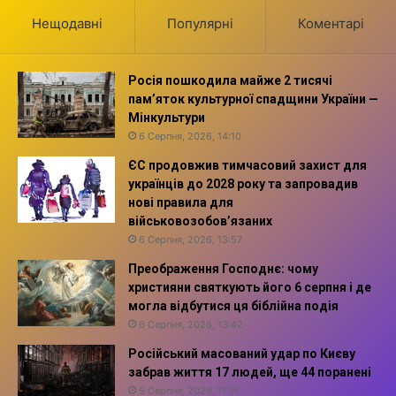
Нещодавні
Популярні
Коментарі
Росія пошкодила майже 2 тисячі
пам’яток культурної спадщини України —
Мінкультури
6 Серпня, 2026, 14:10
ЄС продовжив тимчасовий захист для
українців до 2028 року та запровадив
нові правила для
військовозобов’язаних
6 Серпня, 2026, 13:57
Преображення Господнє: чому
християни святкують його 6 серпня і де
могла відбутися ця біблійна подія
6 Серпня, 2026, 13:42
Російський масований удар по Києву
забрав життя 17 людей, ще 44 поранені
5 Серпня, 2026, 11:16