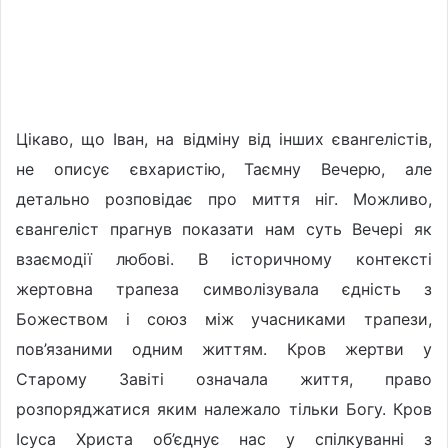
Цікаво, що Іван, на відміну від інших євангелістів,
не описує євхаристію, Таємну Вечерю, але
детально розповідає про миття ніг. Можливо,
євангеліст прагнув показати нам суть Вечері як
взаємодії любові. В історичному контексті
жертовна трапеза символізувала єдність з
Божеством і союз між учасниками трапези,
пов’язаними одним життям. Кров жертви у
Старому Завіті означала життя, право
розпоряджатися яким належало тільки Богу. Кров
Ісуса Христа об’єднує нас у спілкуванні з