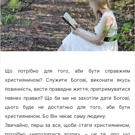
w
n
o
e
n
m
X
a
i
l
Що потрібно для того, аби бути справжнім
християнином? Служити Богові, виконати якусь
повинність, вести праведне життя, притримуватися
певних правил? Що би ми не захотіли дати Богові,
цього буде не достатньо для того, аби бути
християнином. Бо Він чекає саму людину.
Звичайно, перш за все, щоби стати християнином,
потрібно «народитися згори», – це те, про що