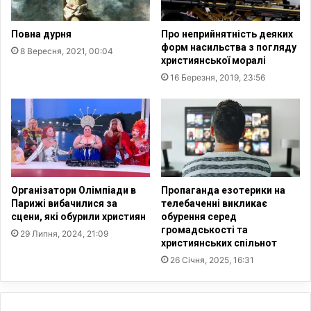
й
р
н
я
Повна дурня
Про неприйнятність деяких
и
д
форм насильства з погляду
8 Вересня, 2021, 00:04
х
-
християнської моралі
п
О
16 Березня, 2019, 23:56
е
л
р
е
е
к
с
с
л
і
і
й
д
Д
у
у
Організатори Олімпіади в
Пропаганда езотерики на
в
н
Парижі вибачилися за
телебаченні викликає
а
а
сцени, які обурили християн
обурення серед
н
громадськості та
є
29 Липня, 2024, 21:09
християнських спільнот
ь
в
н
26 Січня, 2025, 16:31
а
Д
о