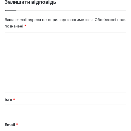
Залишити відповідь
н
б
а
Ваша e-mail адреса не оприлюднюватиметься.
Обов’язкові поля
с
позначені
*
і
К
о
м
е
н
т
а
р
Ім'я
*
*
Email
*