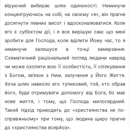
віруючий вибирає шлях одинокості. Неминуче
концентруючись на собі, на своєму «я», він прагне
досягнути певних висот і вдосконалюватися. Коли
его є суб’єктом дії, і я все вирішую сам: що мені
зробити для Господа, коли вділити Йому час, то я
неминуче залишуся в точці замерзання.
Схематичний раціональний погляд людини навряд
чи може охопити всю її особистість, її спілкування
з Богом, зв’язок з Ним, залучення у Його Життя.
Хоча шлях навколо его тупиковий, той, хто обрав
його, буде отримувати допомогу від Бога, бо має
нове життя, і тому, що Господь милосердний.
Такий підхід приводить до «християнства не по-
справжньому» при тому, що людина щиро прагне
до «християнства всерйоз».