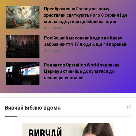
Преображення Господнє: чому
християни святкують його 6 серпня і де
могла відбутися ця біблійна подія
6 Серпня, 2026, 13:42
Російський масований удар по Києву
забрав життя 17 людей, ще 44 поранені
5 Серпня, 2026, 11:16
Редактор Operation World закликав
Церкву активніше долучатися до
незавершеної місії
5 Серпня, 2026, 10:14
Вивчай Біблію вдома