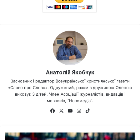
Анатолій Якобчук
Засновник і редактор Всеукраїнської християнської газети
«Слово про Слово». Одружений, разом з дружиною Оленою
виховує 3 дітей. Член Асоціації журналістів, видавців і
мовників, "Новомедіа".
Fa
X
Yo
Ins
Tik
ce
uT
tag
To
bo
ub
ra
k
ok
e
m
В