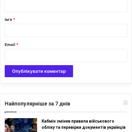
т
а
р
Ім'я
*
*
Email
*
Найпопулярніше за 7 днів
Кабмін змінив правила військового
обліку та перевірки документів українців