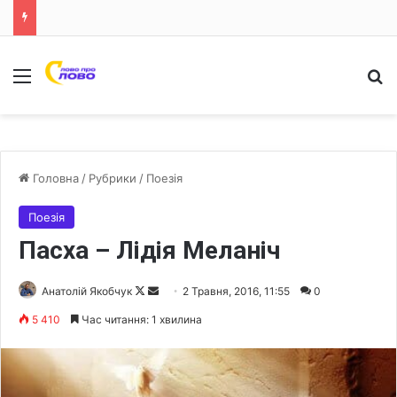
Меню
Ш
Головна
/
Рубрики
/
Поезія
Поезія
Пасха – Лідія Меланіч
Анатолій Якобчук
F
S
2 Травня, 2016, 11:55
0
o
e
5 410
Час читання: 1 хвилина
l
n
l
d
o
a