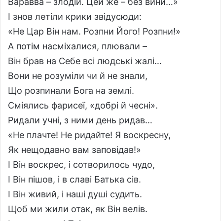
Варавва – злодій. Цей же – без вини…»
І знов летіли крики звідусюди:
«Не Цар Він нам. Розпни Його! Розпни!»
А потім насміхалися, плювали –
Він брав на Себе всі людські жалі…
Вони не розуміли чи й не знали,
Що розпинали Бога на землі.
Сміялись фарисеї, «добрі й чесні».
Ридали учні, з ними день ридав…
«Не плачте! Не ридайте! Я воскресну,
Як нещодавно вам заповідав!»
І Він воскрес, і сотворилось чудо,
І Він пішов, і в славі Батька сів.
І Він живий, і наші душі судить.
Щоб ми жили отак, як Він велів.