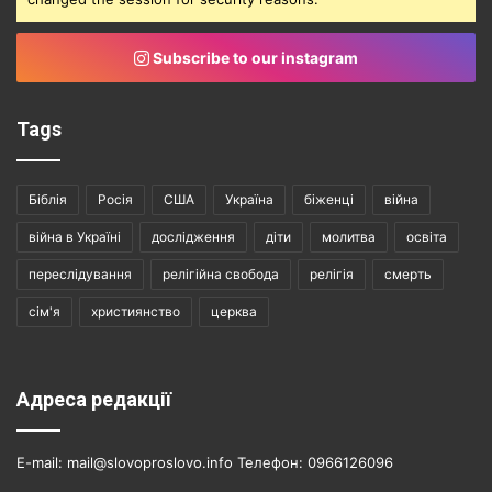
Subscribe to our instagram
Tags
Біблія
Росія
США
Україна
біженці
війна
війна в Україні
дослідження
діти
молитва
освіта
переслідування
релігійна свобода
релігія
смерть
сім'я
християнство
церква
Адреса редакції
E-mail: mail@slovoproslovo.info Телефон: 0966126096