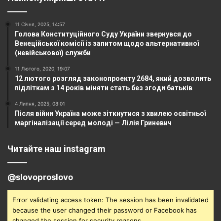
11 Січня, 2025, 14:57
Голова Конституційного Суду України звернувся до
Венеційської комісії із запитом щодо альтернативної
(невійськової) служби
11 Лютого, 2020, 19:07
12 лютого розгляд законопроекту 2684, який дозволить
підліткам з 14 років міняти стать без згоди батьків
4 Липня, 2025, 08:01
Після війни Україна може зіткнутися з хвилею освітньої
маргіналізації серед молоді — Лілія Гриневич
Читайте наш instagram
@slovoproslovo
Error validating access token: The session has been invalidated
because the user changed their password or Facebook has
changed the session for security reasons.