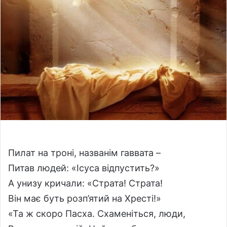
w
n
o
e
n
m
X
a
i
l
Пилат на троні, названім гаввата –
Питав людей: «Ісуса відпустить?»
А унизу кричали: «Страта! Страта!
Він має буть розп’ятий на Хресті!»
«Та ж скоро Пасха. Схаменіться, люди,