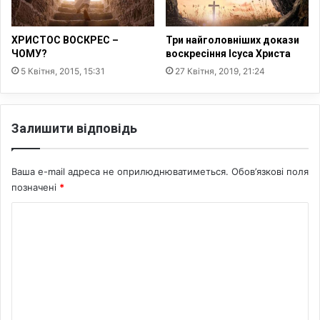
ХРИСТОС ВОСКРЕС –
Три найголовніших докази
ЧОМУ?
воскресіння Ісуса Христа
5 Квітня, 2015, 15:31
27 Квітня, 2019, 21:24
Залишити відповідь
Ваша e-mail адреса не оприлюднюватиметься.
Обов’язкові поля
позначені
*
К
о
м
е
н