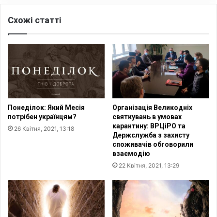
е
е
н
Схожі статті
ц
?
ь
Понеділок: Який Месія
Організація Великодніх
потрібен українцям?
святкувань в умовах
карантину: ВРЦіРО та
26 Квітня, 2021, 13:18
Держслужба з захисту
споживачів обговорили
взаємодію
22 Квітня, 2021, 13:29