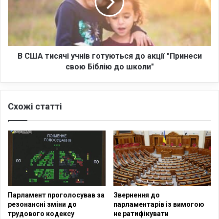
о
т
т
и
о
с
г
я
о
ч
,
і
В США тисячі учнів готуються до акції "Принеси
щ
у
свою Біблію до школи"
о
ч
б
н
с
і
Схожі статті
т
в
а
г
т
о
и
т
і
у
н
ю
д
т
у
ь
ї
с
Парламент проголосував за
Звернення до
с
я
резонансні зміни до
парламентарів із вимогою
т
д
трудового кодексу
не ратифікувати
с