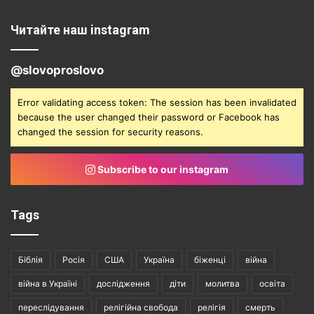
Читайте наш instagram
@slovoproslovo
Error validating access token: The session has been invalidated
because the user changed their password or Facebook has
changed the session for security reasons.
Subscribe to our instagram
Tags
Біблія
Росія
США
Україна
біженці
війна
війна в Україні
дослідження
діти
молитва
освіта
переслідування
релігійна свобода
релігія
смерть