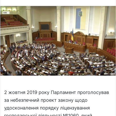
l
n
l
d
o
a
w
n
o
e
n
m
X
a
i
l
2 жовтня 2019 року Парламент проголосував
за небезпечний проект закону щодо
удосконалення порядку ліцензування
господарської діяльності №1060, який