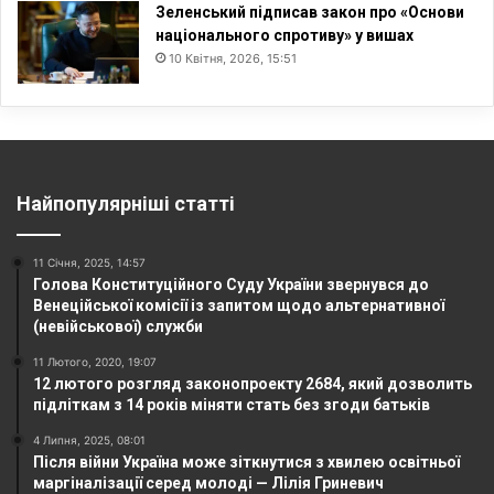
Зеленський підписав закон про «Основи
національного спротиву» у вишах
10 Квітня, 2026, 15:51
Найпопулярніші статті
11 Січня, 2025, 14:57
Голова Конституційного Суду України звернувся до
Венеційської комісії із запитом щодо альтернативної
(невійськової) служби
11 Лютого, 2020, 19:07
12 лютого розгляд законопроекту 2684, який дозволить
підліткам з 14 років міняти стать без згоди батьків
4 Липня, 2025, 08:01
Після війни Україна може зіткнутися з хвилею освітньої
маргіналізації серед молоді — Лілія Гриневич