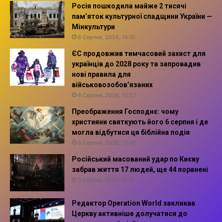
Росія пошкодила майже 2 тисячі
пам’яток культурної спадщини України —
Мінкультури
6 Серпня, 2026, 14:10
ЄС продовжив тимчасовий захист для
українців до 2028 року та запровадив
нові правила для
військовозобов’язаних
6 Серпня, 2026, 13:57
Преображення Господнє: чому
християни святкують його 6 серпня і де
могла відбутися ця біблійна подія
6 Серпня, 2026, 13:42
Російський масований удар по Києву
забрав життя 17 людей, ще 44 поранені
5 Серпня, 2026, 11:16
Редактор Operation World закликав
Церкву активніше долучатися до