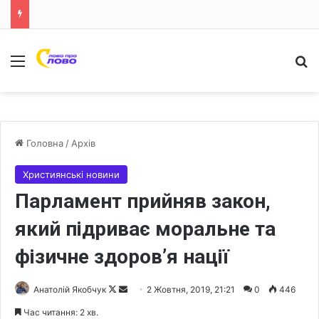
Меню
Ш
Головна
/
Архів
Християнські новини
Парламент прийняв закон,
який підриває моральне та
фізичне здоров’я нації
Анатолій Якобчук
F
S
2 Жовтня, 2019, 21:21
0
446
o
e
Час читання: 2 хв.