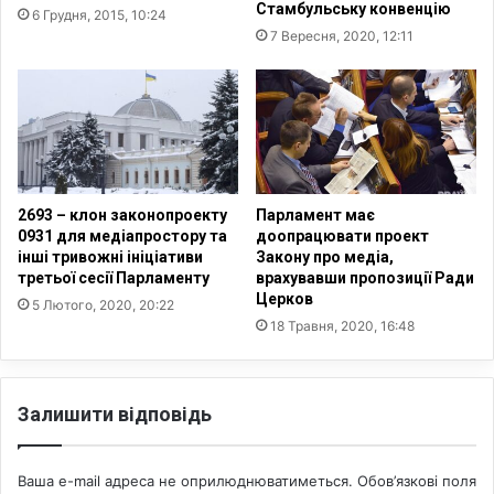
о
Стамбульську конвенцію
6 Грудня, 2015, 10:24
ь
а
7 Вересня, 2020, 12:11
к
к
о
ц
ю
і
д
ї
е
"
р
П
ж
р
а
и
2693 – клон законопроекту
Парламент має
в
н
0931 для медіапростору та
доопрацювати проект
о
е
інші тривожні ініціативи
Закону про медіа,
ю
третьої сесії Парламенту
врахувавши пропозиції Ради
с
Церков
и
5 Лютого, 2020, 20:22
с
18 Травня, 2020, 16:48
в
о
ю
Залишити відповідь
Б
і
б
Ваша e-mail адреса не оприлюднюватиметься.
Обов’язкові поля
л