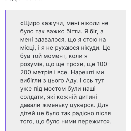
«Щиро кажучи, мені ніколи не
було так важко бігти. Я біг, а
мені здавалося, що я стою на
місці, і я не рухаюся нікуди. Це
був той момент, коли я
розумів, що ще трохи, ще 100-
200 метрів і все. Нарешті ми
вибігли з цього Аду. І ось тут
уже під мостом були наші
солдати, які кожній дитині
давали жменьку цукерок. Для
дітей це було так радісно після
того, що було ними пережито».