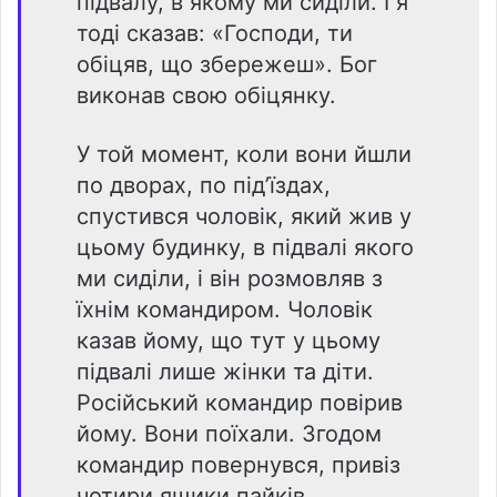
підвалу, в якому ми сиділи. І я
тоді сказав: «Господи, ти
обіцяв, що збережеш». Бог
виконав свою обіцянку.
У той момент, коли вони йшли
по дворах, по під’їздах,
спустився чоловік, який жив у
цьому будинку, в підвалі якого
ми сиділи, і він розмовляв з
їхнім командиром. Чоловік
казав йому, що тут у цьому
підвалі лише жінки та діти.
Російський командир повірив
йому. Вони поїхали. Згодом
командир повернувся, привіз
чотири ящики пайків