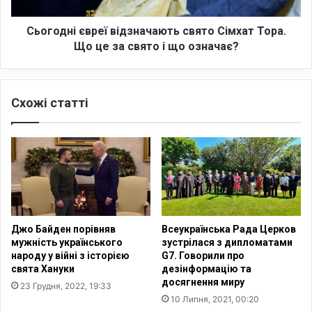
і
н
є
а
в
Сьогодні євреї відзначають свято Сімхат Тора.
н
р
Що це за свято і що означає?
е
е
в
ї
д
в
Схожі статті
я
і
ч
д
н
з
і
н
й
а
р
ч
о
а
б
ю
о
т
Джо Байден порівняв
Всеукраїнська Рада Церков
т
ь
мужність українського
зустрілася з дипломатами
і
с
народу у війні з історією
G7. Говорили про
в
свята Хануки
дезінформацію та
я
досягнення миру
23 Грудня, 2022, 19:33
т
10 Липня, 2021, 00:20
о