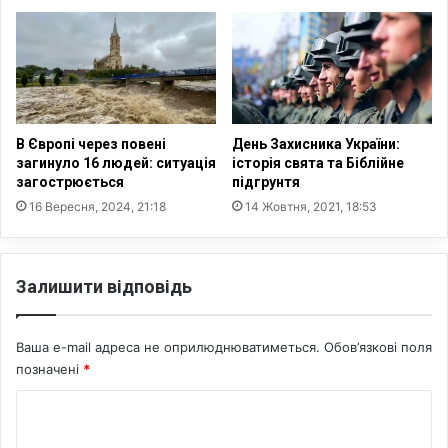
С
і
м
х
а
т
Т
В Європі через повені
День Захисника України:
о
загинуло 16 людей: ситуація
історія свята та Біблійне
загострюється
підгрунтя
р
а
16 Вересня, 2024, 21:18
14 Жовтня, 2021, 18:53
.
Щ
о
Залишити відповідь
ц
е
з
Ваша e-mail адреса не оприлюднюватиметься.
Обов’язкові поля
а
позначені
*
с
в
К
я
о
т