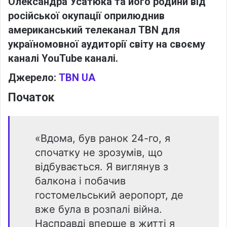
Олександра Усатюка та його родини від
російської окупації оприлюднив
американський телеканал TBN для
україномовної аудиторії світу на своєму
каналі YouTube каналі.
Джерело:
TBN UA
Початок
«Вдома, був ранок 24-го, я
спочатку не зрозумів, що
відбувається. Я виглянув з
балкона і побачив
гостомельський аеропорт, де
вже була в розпалі війна.
Насправді вперше в житті я