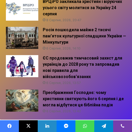
ВРЦіРО закликала християн і віруючих
усього світу молитися за Україну 24
серпня
8 Серпня, 2026, 20:47
Росія пошкодила майже 2 тисячі
пам’яток культурної спадщини України —
Мінкультури
6 Серпня, 2026, 14:10
ЄС продовжив тимчасовий захист для
українців до 2028 року та запровадив
нові правила для
військовозобов’язаних
6 Серпня, 2026, 13:57
Преображення Господнє: чому
християни святкують його 6 серпня і де
могла відбутися ця біблійна подія
6 Серпня, 2026, 13:42