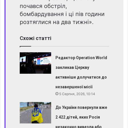
почався обстріл,
бомбардування і ці пів години
розтяглися на два тижні».
Схожі статті
Редактор Operation World
закликав Церкву
активніше долучатися до
незавершеної місії
5 Серпня, 2026, 10:14
До України повернули вже
2 422 дітей, яких Росія
незаконно вивезла або