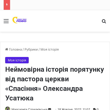
Меню
Ш
Головна
/
Рубрики
/
Моя історія
Моя історія
Неймовірна історія порятунку
від пастора церкви
«Спасіння» Олександра
Усатюка
Маргарита Стралківська
S
18 Жовтня, 2022, 11:07
0