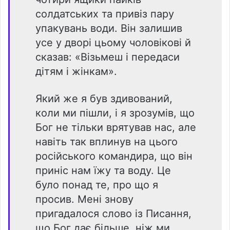
солдатських та привіз пару
упакувань води. Він залишив
усе у дворі цьому чоловікові й
сказав: «Візьмеш і передаси
дітям і жінкам».
Який же я був здивований,
коли ми пішли, і я зрозумів, що
Бог не тільки врятував нас, але
навіть так вплинув на цього
російського командира, що він
приніс нам їжу та воду. Це
було понад те, про що я
просив. Мені знову
пригадалося слово із Писання,
що Бог дає більше, ніж ми