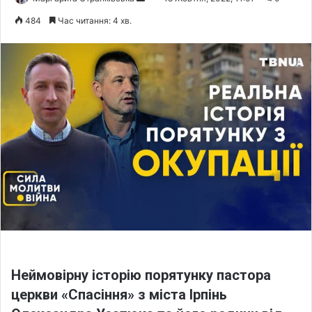
e
484
Час читання: 4 хв.
n
d
a
n
e
m
a
i
l
Неймовірну історію порятунку пастора
церкви «Спасіння» з міста Ірпінь