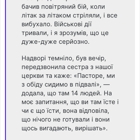
бачив повітряний бій, коли
літак за літаком стріляли, і все
вибухало. Військові дії
тривали, і я зрозумів, що це
дуже-дуже серйозно.
Надворі темніло, був вечір,
передзвонила сестра з нашої
церкви та каже: «Пасторе, ми
з обіду сидимо в підвалі», —
додала, що там 14 людей. На
моє запитання, що ви там їсте і
чи є що їсти, вона відповіла,
що нічого не готували і вони
щось вигадають, вирішать».