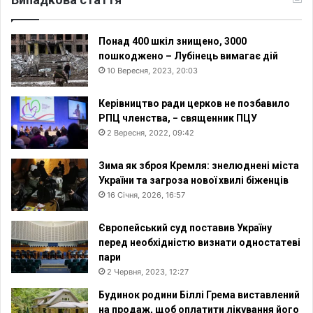
Понад 400 шкіл знищено, 3000
пошкоджено – Лубінець вимагає дій
10 Вересня, 2023, 20:03
Керівництво ради церков не позбавило
РПЦ членства, − священник ПЦУ
2 Вересня, 2022, 09:42
Зима як зброя Кремля: знелюднені міста
України та загроза нової хвилі біженців
16 Січня, 2026, 16:57
Європейський суд поставив Україну
перед необхідністю визнати одностатеві
пари
2 Червня, 2023, 12:27
Будинок родини Біллі Грема виставлений
на продаж, щоб оплатити лікування його