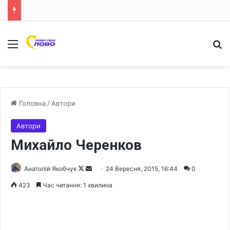
Меню
Ш
Головна
/
Автори
Автори
Михайло Черенков
Анатолій Якобчук
F
S
24 Вересня, 2015, 16:44
0
o
e
423
Час читання: 1 хвилина
l
n
l
d
o
a