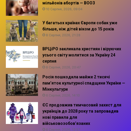
мільйонів абортів — ВООЗ
10 Серпня, 2026, 09:04
У багатьох країнах Європи собак уже
більше, ніж дітей віком до 15 років
8 Серпня, 2026, 21:28
ВРЦіРО закликала християн і віруючих
усього світу молитися за Україну 24
серпня
8 Серпня, 2026, 20:47
Росія пошкодила майже 2 тисячі
пам’яток культурної спадщини України —
Мінкультури
6 Серпня, 2026, 14:10
ЄС продовжив тимчасовий захист для
українців до 2028 року та запровадив
нові правила для
військовозобов’язаних
6 Серпня, 2026, 13:57