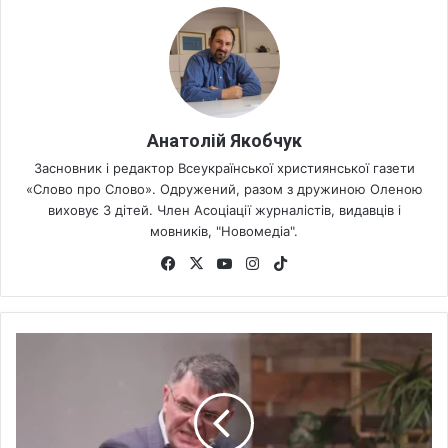
Анатолій Якобчук
Засновник і редактор Всеукраїнської християнської газети
«Слово про Слово». Одружений, разом з дружиною Оленою
виховує 3 дітей. Член Асоціації журналістів, видавців і
мовників, "Новомедіа".
Fa
X
Yo
Ins
Tik
ce
uT
tag
To
bo
ub
ra
k
ok
e
m
С
т
а
н
і
с