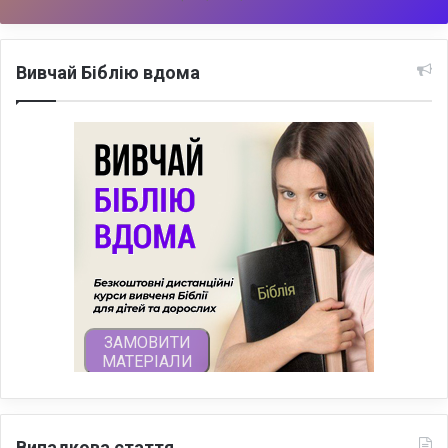
Вивчай Біблію вдома
Випадкова стаття