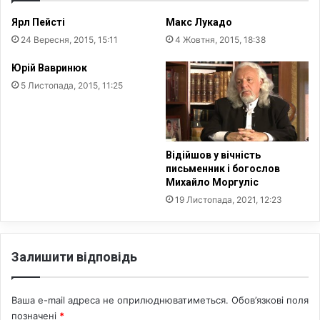
о
Ярл Пейсті
Макс Лукадо
р
,
24 Вересня, 2015, 15:11
4 Жовтня, 2015, 18:38
б
Юрій Вавринюк
л
а
5 Листопада, 2015, 11:25
г
о
в
і
Відійшов у вічність
с
письменник і богослов
н
Михайло Моргуліс
и
19 Листопада, 2021, 12:23
к
і
н
а
Залишити відповідь
с
т
а
Ваша e-mail адреса не оприлюднюватиметься.
Обов’язкові поля
в
позначені
*