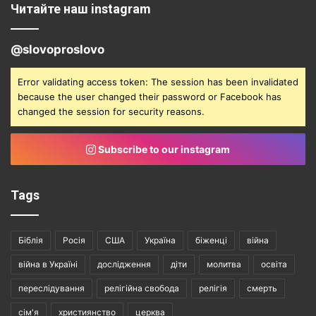
Читайте наш instagram
@slovoproslovo
Error validating access token: The session has been invalidated
because the user changed their password or Facebook has
changed the session for security reasons.
Subscribe to our instagram
Tags
Біблія
Росія
США
Україна
біженці
війна
війна в Україні
дослідження
діти
молитва
освіта
переслідування
релігійна свобода
релігія
смерть
сім'я
християнство
церква