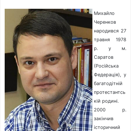
w
n
o
e
Михайло
n
m
X
a
Черенков
i
народився 27
l
травня 1978
р. у м.
Саратов
(Російська
Федерація), у
багатодітній
протестантсь
кій родині.
2000 р.
закінчив
історичний