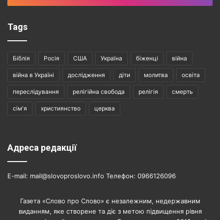
Tags
Біблія
Росія
США
Україна
біженці
війна
війна в Україні
дослідження
діти
молитва
освіта
переслідування
релігійна свобода
релігія
смерть
сім'я
християнство
церква
Адреса редакції
E-mail: mail@slovoproslovo.info Телефон: 0966126096
Газета «Слово про Слово» є незалежним, недержавним
виданням, яке створене та діє з метою підвищення рівня