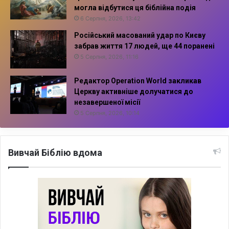
могла відбутися ця біблійна подія
6 Серпня, 2026, 13:42
Російський масований удар по Києву
забрав життя 17 людей, ще 44 поранені
5 Серпня, 2026, 11:16
Редактор Operation World закликав
Церкву активніше долучатися до
незавершеної місії
5 Серпня, 2026, 10:14
Вивчай Біблію вдома