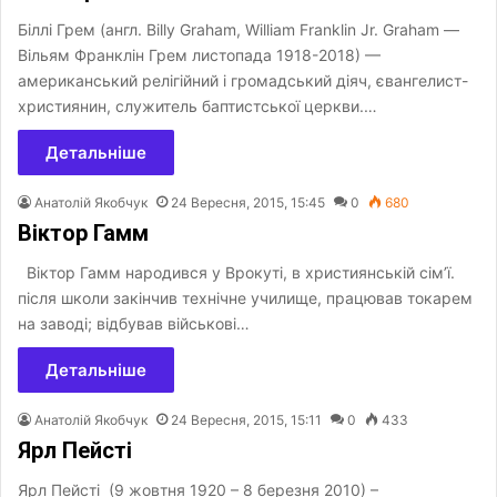
Біллі Грем (англ. Billy Graham, William Franklin Jr. Graham —
Вільям Франклін Грем листопада 1918-2018) —
американський релігійний і громадський діяч, євангелист-
християнин, служитель баптистської церкви.…
Детальніше
Анатолій Якобчук
24 Вересня, 2015, 15:45
0
680
Віктор Гамм
Віктор Гамм народився у Врокуті, в християнській сім’ї.
після школи закінчив технічне училище, працював токарем
на заводі; відбував військові…
Детальніше
Анатолій Якобчук
24 Вересня, 2015, 15:11
0
433
Ярл Пейсті
Ярл Пейсті (9 жовтня 1920 – 8 березня 2010) –