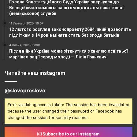
Голова Конституційного Суду України звернувся до
Венеційської комісії із запитом щодо альтернативної
(невійськової) служби
11 Лютого, 2020, 19:07
12 лютого розгляд законопроекту 2684, який дозволить
підліткам з 14 років міняти стать без згоди батьків
4 Липня, 2025, 08:01
Після війни Україна може зіткнутися з хвилею освітньої
маргіналізації серед молоді — Лілія Гриневич
Читайте наш instagram
@slovoproslovo
Error validating access token: The session has been invalidated
because the user changed their password or Facebook has
changed the session for security reasons.
Subscribe to our instagram