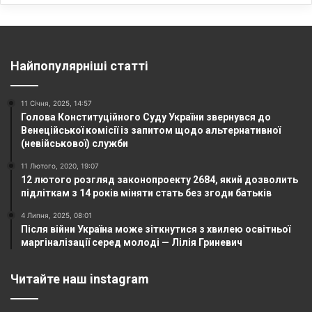
Найпопулярніші статті
11 Січня, 2025, 14:57
Голова Конституційного Суду України звернувся до
Венеційської комісії із запитом щодо альтернативної
(невійськової) служби
11 Лютого, 2020, 19:07
12 лютого розгляд законопроекту 2684, який дозволить
підліткам з 14 років міняти стать без згоди батьків
4 Липня, 2025, 08:01
Після війни Україна може зіткнутися з хвилею освітньої
маргіналізації серед молоді — Лілія Гриневич
Читайте наш instagram