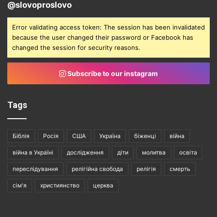
@slovoproslovo
Error validating access token: The session has been invalidated
because the user changed their password or Facebook has
changed the session for security reasons.
Subscribe to our instagram
Tags
Біблія
Росія
США
Україна
біженці
війна
війна в Україні
дослідження
діти
молитва
освіта
переслідування
релігійна свобода
релігія
смерть
сім'я
християнство
церква