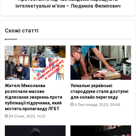
м
и
інтелектуальні м'язи – Людмила Филипович
а
п
р
і
н
д
Схожі статті
і
ч
з
а
у
с
с
п
и
а
л
н
л
д
я
е
н
м
Жителі Миколаєва
Унікальні українські
а
і
розпочали масове
стародруки стали доступні
т
ї
підписання звернень проти
для онлайн перегляду
е
н
публікації підручника, який
4 Листопада, 2023, 09:49
,
а
містить пропаганду ЛГБТ
щ
р
24 Січня, 2022, 14:21
о
о
с
щ
т
у