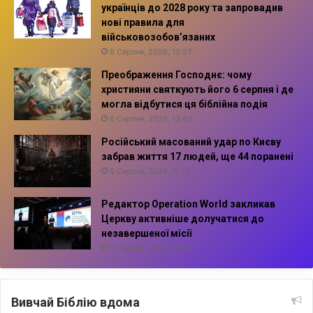
українців до 2028 року та запровадив
нові правила для
військовозобов’язаних
6 Серпня, 2026, 13:57
Преображення Господнє: чому
християни святкують його 6 серпня і де
могла відбутися ця біблійна подія
6 Серпня, 2026, 13:42
Російський масований удар по Києву
забрав життя 17 людей, ще 44 поранені
5 Серпня, 2026, 11:16
Редактор Operation World закликав
Церкву активніше долучатися до
незавершеної місії
5 Серпня, 2026, 10:14
Вивчай Біблію вдома