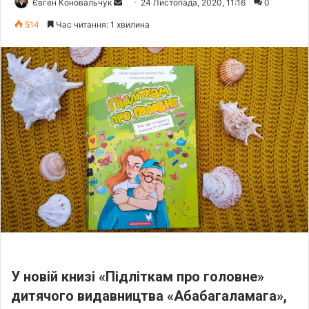
Євген Коновальчук
S
24 Листопада, 2020, 11:16
0
e
514
Час читання: 1 хвилина
n
d
a
n
e
m
a
i
l
У новій книзі «Підліткам про головне»
дитячого видавництва «Абабагаламага»,