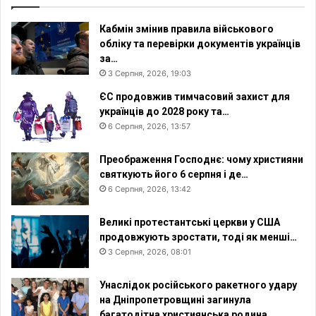
Кабмін змінив правила військового
обліку та перевірки документів українців
за…
3 Серпня, 2026, 19:03
ЄС продовжив тимчасовий захист для
українців до 2028 року та…
6 Серпня, 2026, 13:57
Преображення Господнє: чому християни
святкують його 6 серпня і де…
6 Серпня, 2026, 13:42
Великі протестантські церкви у США
продовжують зростати, тоді як менші…
3 Серпня, 2026, 08:01
Унаслідок російського ракетного удару
на Дніпропетровщині загинула
багатодітна християнська родина