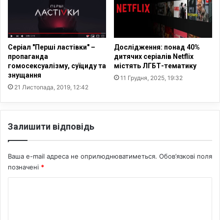
в
ю
о
т
р
ь
ю
і
є
н
Серіал "Перші ластівки" –
Дослідження: понад 40%
і
т
пропаганда
дитячих серіалів Netflix
л
гомосексуалізму, суїциду та
містять ЛГБТ-тематику
е
знущання
ю
л
11 Грудня, 2025, 19:32
з
е
21 Листопада, 2019, 12:42
і
к
ю
т
у
Залишити відповідь
а
л
ь
Ваша e-mail адреса не оприлюднюватиметься.
Обов’язкові поля
н
позначені
*
і
м
К
'
о
я
з
м