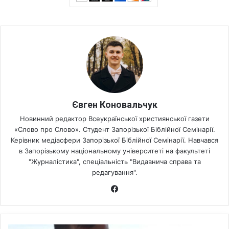
Євген Коновальчук
Новинний редактор Всеукраїнської християнської газети
«Слово про Слово». Студент Запорізької Біблійної Семінарії.
Керівник медіасфери Запорізької Біблійної Семінарії. Навчався
в Запорізькому національному університеті на факультеті
"Журналістика", спеціальність "Видавнича справа та
редагування".
Fa
ce
bo
ok