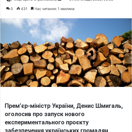
e
0
431
Час читання: 1 хвилина
n
d
a
n
e
m
a
i
l
Прем’єр-міністр України, Денис Шмигаль,
оголосив про запуск нового
експериментального проєкту
забезпечення українських громадян