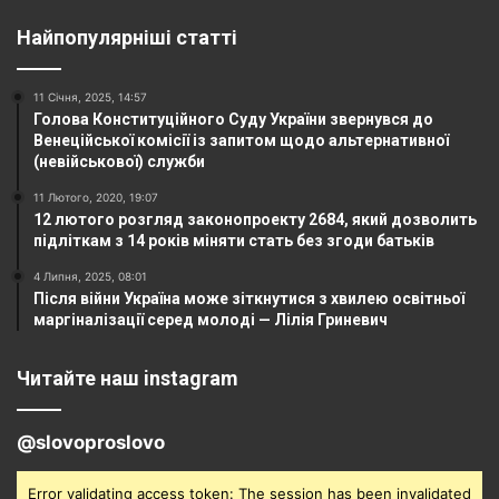
Найпопулярніші статті
11 Січня, 2025, 14:57
Голова Конституційного Суду України звернувся до
Венеційської комісії із запитом щодо альтернативної
(невійськової) служби
11 Лютого, 2020, 19:07
12 лютого розгляд законопроекту 2684, який дозволить
підліткам з 14 років міняти стать без згоди батьків
4 Липня, 2025, 08:01
Після війни Україна може зіткнутися з хвилею освітньої
маргіналізації серед молоді — Лілія Гриневич
Читайте наш instagram
@slovoproslovo
Error validating access token: The session has been invalidated