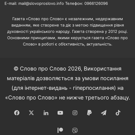
E-mail: mail@slovoproslovo.info Телефон: 0966126096
Газета «Слово про Слово» є незалежним, недержавним
виданням, яке створене та діє з метою підвищення рівня
духовності українського народу. Газета створена у 2012 році.
Основними принципами, якими керується газета «Слово про
Слово» в роботі є об’єктивність, актуальність.
© Слово про Слово 2026, Використання
матеріалів дозволяється за умови посилання
(для інтернет-видань - гіперпосилання) на
«Слово про Слово» не нижче третього абзацу.
Facebook
X
LinkedIn
YouTube
Instagram
Paypal
Telegram
TikT
Patreon
Viber