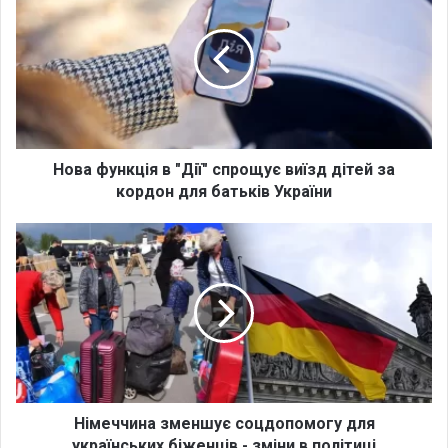
в
а
ф
у
н
к
ц
і
Нова функція в "Дії" спрощує виїзд дітей за
я
кордон для батьків України
в
"
Н
Д
і
і
м
ї
е
"
ч
с
ч
п
и
р
н
о
а
щ
з
Німеччина зменшує соцдопомогу для
у
м
українських біженців - зміни в політиці