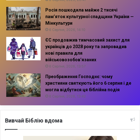
Росія пошкодила майже 2 тисячі
пам’яток культурної спадщини України —
Мінкультури
6 Серпня, 2026, 14:10
ЄС продовжив тимчасовий захист для
українців до 2028 року та запровадив
нові правила для
військовозобов’язаних
6 Серпня, 2026, 13:57
Преображення Господнє: чому
християни святкують його 6 серпня і де
могла відбутися ця біблійна подія
6 Серпня, 2026, 13:42
Вивчай Біблію вдома