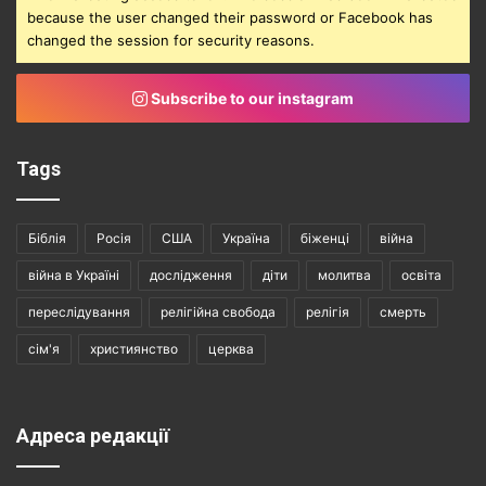
because the user changed their password or Facebook has
changed the session for security reasons.
Subscribe to our instagram
Tags
Біблія
Росія
США
Україна
біженці
війна
війна в Україні
дослідження
діти
молитва
освіта
переслідування
релігійна свобода
релігія
смерть
сім'я
християнство
церква
Адреса редакції