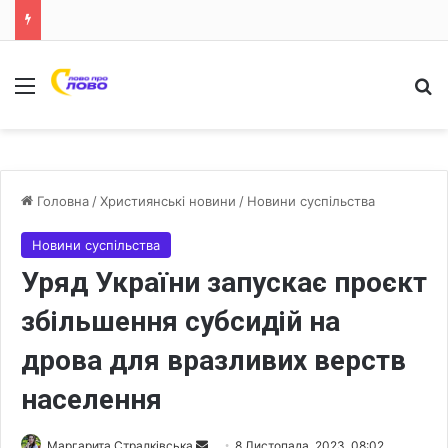
Меню
Ш
Головна
/
Християнські новини
/
Новини суспільства
Новини суспільства
Уряд України запускає проєкт
збільшення субсидій на
дрова для вразливих верств
населення
Маргарита Стралківська
S
8 Листопада, 2023, 08:02