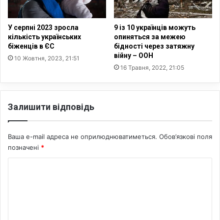
я
р
б
а
а
ї
У серпні 2023 зросла
9 із 10 українців можуть
т
н
кількість українських
опиняться за межею
ь
с
біженців в ЄС
бідності через затяжну
к
війну – ООН
ь
10 Жовтня, 2023, 21:51
і
к
16 Травня, 2022, 21:05
в
и
У
х
к
б
Залишити відповідь
р
і
а
ж
ї
е
Ваша e-mail адреса не оприлюднюватиметься.
Обов’язкові поля
н
н
позначені
*
и
ц
і
К
в
о
-
з
м
м
е
і