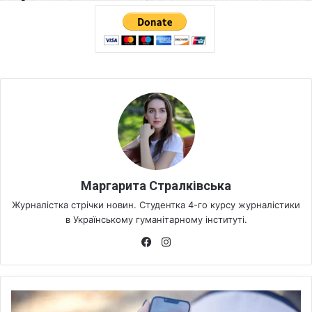
Маргарита Стралківська
Журналістка стрічки новин. Студентка 4-го курсу журналістики
в Українському гуманітарному інституті.
Fa
Ins
ce
tag
bo
ra
ok
m
Н
о