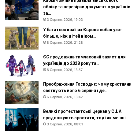
Кабмін змінив правила військового
обліку та перевірки документів українців
за…
3 Серпня, 2026, 19:03
У багатьох країнах Європи собак уже
більше, ніж дітей віком…
8 Серпня, 2026, 21:28
ЄС продовжив тимчасовий захист для
українців до 2028 року та…
6 Серпня, 2026, 13:57
Преображення Господнє: чому християни
святкують його 6 серпня і де…
6 Серпня, 2026, 13:42
Великі протестантські церкви у США
продовжують зростати, тоді як менші…
3 Серпня, 2026, 08:01