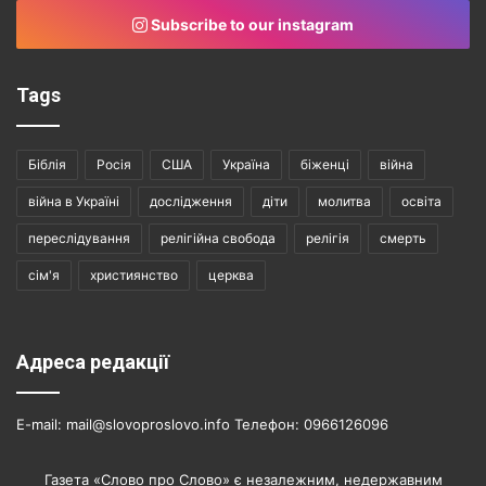
Subscribe to our instagram
Tags
Біблія
Росія
США
Україна
біженці
війна
війна в Україні
дослідження
діти
молитва
освіта
переслідування
релігійна свобода
релігія
смерть
сім'я
християнство
церква
Адреса редакції
E-mail: mail@slovoproslovo.info Телефон: 0966126096
Газета «Слово про Слово» є незалежним, недержавним