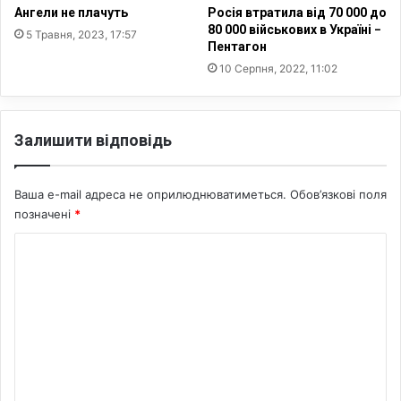
т
Ангели не плачуть
Росія втратила від 70 000 до
л
а
80 000 військових в Україні −
5 Травня, 2023, 17:57
и
:
Пентагон
к
Ч
10 Серпня, 2022, 11:02
а
о
ю
м
т
у
ь
в
Залишити відповідь
л
У
і
к
к
р
Ваша e-mail адреса не оприлюднюватиметься.
Обов’язкові поля
у
а
позначені
*
в
ї
а
н
К
т
і
о
и
з
н
м
а
е
б
е
л
а
н
и
г
ш
а
т
е
т