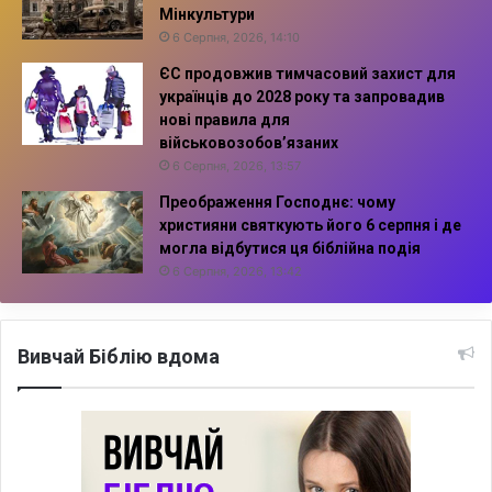
Мінкультури
6 Серпня, 2026, 14:10
ЄС продовжив тимчасовий захист для
українців до 2028 року та запровадив
нові правила для
військовозобов’язаних
6 Серпня, 2026, 13:57
Преображення Господнє: чому
християни святкують його 6 серпня і де
могла відбутися ця біблійна подія
6 Серпня, 2026, 13:42
Вивчай Біблію вдома