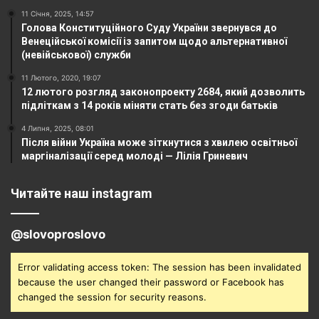
11 Січня, 2025, 14:57
Голова Конституційного Суду України звернувся до
Венеційської комісії із запитом щодо альтернативної
(невійськової) служби
11 Лютого, 2020, 19:07
12 лютого розгляд законопроекту 2684, який дозволить
підліткам з 14 років міняти стать без згоди батьків
4 Липня, 2025, 08:01
Після війни Україна може зіткнутися з хвилею освітньої
маргіналізації серед молоді — Лілія Гриневич
Читайте наш instagram
@slovoproslovo
Error validating access token: The session has been invalidated
because the user changed their password or Facebook has
changed the session for security reasons.