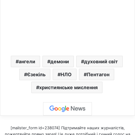
ангели
демони
духовний світ
Єзекіль
НЛО
Пентагон
християнське мислення
[mailster_form id=238074] Підтримайте наших журналістів,
пожертвуйте прямо зараз! Це дуже потрібний і гучний голос на