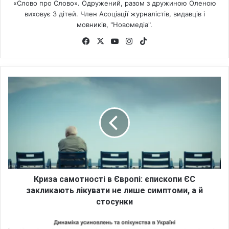
«Слово про Слово». Одружений, разом з дружиною Оленою
виховує 3 дітей. Член Асоціації журналістів, видавців і
мовників, "Новомедіа".
Fa
X
Yo
Ins
Tik
ce
uT
tag
To
bo
ub
ra
k
ok
e
m
К
р
и
з
а
с
а
м
о
т
Криза самотності в Європі: єпископи ЄС
н
закликають лікувати не лише симптоми, а й
о
стосунки
с
т
2