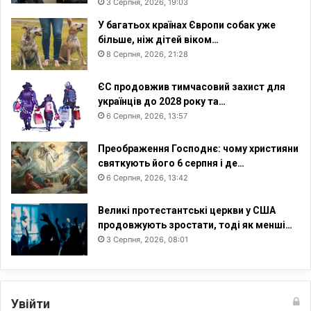
3 Серпня, 2026, 19:03
н
ь
У багатьох країнах Європи собак уже
?
більше, ніж дітей віком…
8 Серпня, 2026, 21:28
ЄС продовжив тимчасовий захист для
українців до 2028 року та…
6 Серпня, 2026, 13:57
Преображення Господнє: чому християни
святкують його 6 серпня і де…
6 Серпня, 2026, 13:42
Великі протестантські церкви у США
продовжують зростати, тоді як менші…
3 Серпня, 2026, 08:01
Увійти