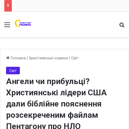
Меню
Ш
Головна
/
Християнські новини
/
Світ
Світ
Ангели чи прибульці?
Християнські лідери США
дали біблійне пояснення
розсекреченим файлам
Пентагону про НЛО