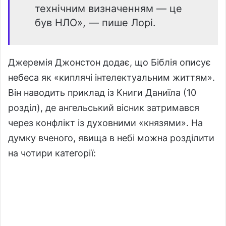
технічним визначенням — це
був НЛО», — пише Лорі.
Джеремія Джонстон додає, що Біблія описує
небеса як «киплячі інтелектуальним життям».
Він наводить приклад із Книги Даниїла (10
розділ), де ангельський вісник затримався
через конфлікт із духовними «князями». На
думку вченого, явища в небі можна розділити
на чотири категорії: