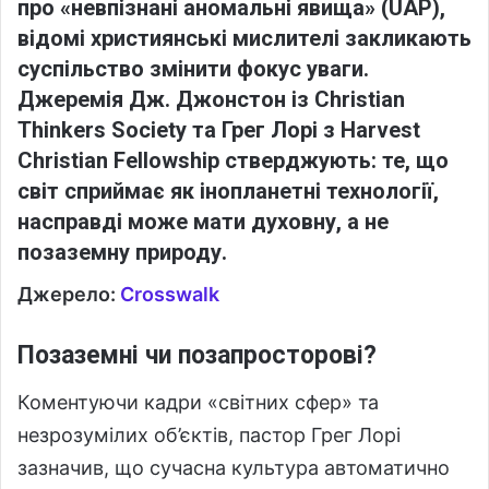
про «невпізнані аномальні явища» (UAP),
відомі християнські мислителі закликають
суспільство змінити фокус уваги.
Джеремія Дж. Джонстон із Christian
Thinkers Society та Грег Лорі з Harvest
Christian Fellowship стверджують: те, що
світ сприймає як інопланетні технології,
насправді може мати духовну, а не
позаземну природу.
Джерело:
Crosswalk
Позаземні чи позапросторові?
Коментуючи кадри «світних сфер» та
незрозумілих об’єктів, пастор Грег Лорі
зазначив, що сучасна культура автоматично