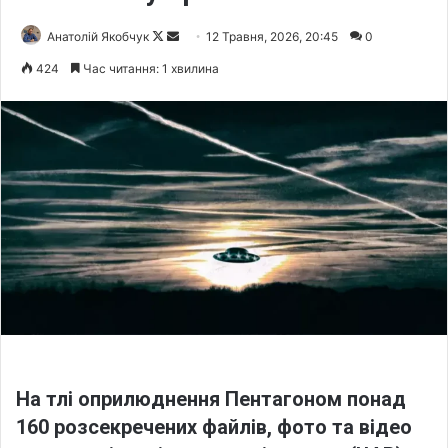
Анатолій Якобчук
F
S
12 Травня, 2026, 20:45
0
o
e
424
Час читання: 1 хвилина
l
n
l
d
o
a
w
n
o
e
n
m
X
a
i
l
На тлі оприлюднення Пентагоном понад
160 розсекречених файлів, фото та відео