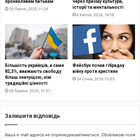
проникливим батькам
через призму культури,
,
н
історії та ментальності
29 Липня, 2022, 11:29
Ю
т
6 Квітня, 2024, 19:18
р
и
а
н
ш
п
р
о
з
а
Більшість українців, а саме
Фейсбук почав гібридну
к
82,3%, вважають свободу
війну проти християн
о
більш значущою, ніж
24 Січня, 2019, 12:53
традиційні цінності
н
о
29 Травня, 2024, 21:37
п
р
о
Залишити відповідь
е
к
т
Ваша e-mail адреса не оприлюднюватиметься.
Обов’язкові поля
В