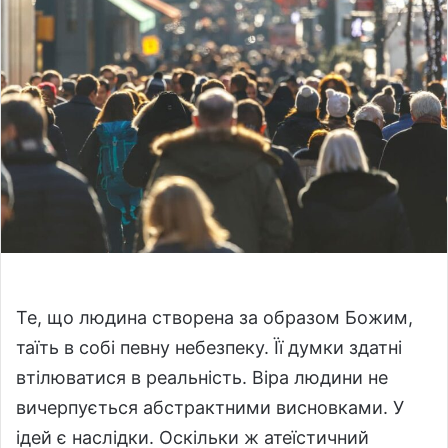
a
n
e
m
a
i
l
Те, що людина створена за образом Божим,
таїть в собі певну небезпеку. Її думки здатні
втілюватися в реальність. Віра людини не
вичерпується абстрактними висновками. У
ідей є наслідки. Оскільки ж атеїстичний