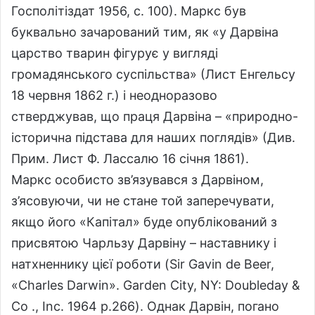
Госполітіздат 1956, с. 100). Маркс був
буквально зачарований тим, як «у Дарвіна
царство тварин фігурує у вигляді
громадянського суспільства» (Лист Енгельсу
18 червня 1862 г.) і неодноразово
стверджував, що праця Дарвіна – «природно-
історична підстава для наших поглядів» (Див.
Прим. Лист Ф. Лассалю 16 січня 1861).
Маркс особисто зв’язувався з Дарвіном,
з’ясовуючи, чи не стане той заперечувати,
якщо його «Капітал» буде опублікований з
присвятою Чарльзу Дарвіну – наставнику і
натхненнику цієї роботи (Sir Gavin de Beer,
«Charles Darwin». Garden City, NY: Doubleday &
Co ., Inc. 1964 p.266). Однак Дарвін, погано