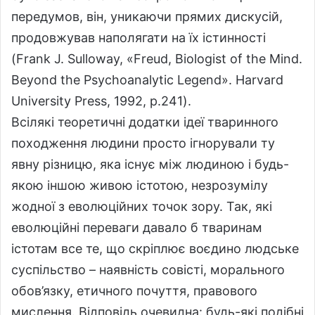
передумов, він, уникаючи прямих дискусій,
продовжував наполягати на їх істинності
(Frank J. Sulloway, «Freud, Biologist of the Mind.
Beyond the Psychoanalytic Legend». Harvard
University Press, 1992, p.241).
Всілякі теоретичні додатки ідеї тваринного
походження людини просто ігнорували ту
явну різницю, яка існує між людиною і будь-
якою іншою живою істотою, незрозумілу
жодної з еволюційних точок зору. Так, які
еволюційні переваги давало б тваринам
істотам все те, що скріплює воєдино людське
суспільство – наявність совісті, морального
обов’язку, етичного почуття, правового
мислення. Відповідь очевидна: будь-які подібні