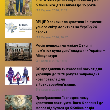
У багатьох країнах Європи собак уже
більше, ніж дітей віком до 15 років
8 Серпня, 2026, 21:28
ВРЦіРО закликала християн і віруючих
усього світу молитися за Україну 24
серпня
8 Серпня, 2026, 20:47
Росія пошкодила майже 2 тисячі
пам’яток культурної спадщини України —
Мінкультури
6 Серпня, 2026, 14:10
ЄС продовжив тимчасовий захист для
українців до 2028 року та запровадив
нові правила для
військовозобов’язаних
6 Серпня, 2026, 13:57
Преображення Господнє: чому
християни святкують його 6 серпня і де
могла відбутися ця біблійна подія