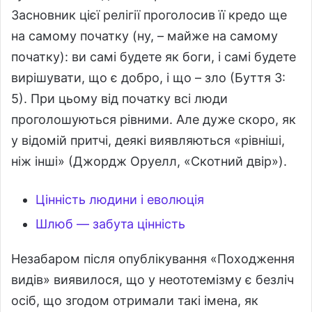
Засновник цієї релігії проголосив її кредо ще
на самому початку (ну, – майже на самому
початку): ви самі будете як боги, і самі будете
вирішувати, що є добро, і що – зло (Буття 3:
5). При цьому від початку всі люди
проголошуються рівними. Але дуже скоро, як
у відомій притчі, деякі виявляються «рівніші,
ніж інші» (Джордж Оруелл, «Скотний двір»).
Цінність людини і еволюція
Шлюб — забута цінність
Незабаром після опублікування «Походження
видів» виявилося, що у неототемізму є безліч
осіб, що згодом отримали такі імена, як