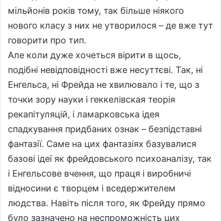
мільйонів років тому, так більше ніякого
нового класу з них не утворилося – де вже тут
говорити про тип.
Але коли дуже хочеться вірити в щось,
подібні невідповідності вже несуттєві. Так, ні
Енгельса, ні Фрейда не хвилювало і те, що з
точки зору науки і геккелівская теорія
рекапітуляцій, і ламарковська ідея
спадкування придбаних ознак – безпідставні
фантазії. Саме на цих фантазіях базувалися
базові ідеї як фрейдовського психоаналізу, так
і Енгельсове вчення, що праця і виробничі
відносини є творцем і вседержителем
людства. Навіть після того, як Фрейду прямо
було зазначено на неспроможність цих