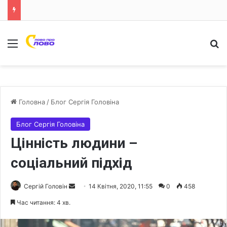
Меню
Ш
Головна
/
Блог Сергія Головіна
Блог Сергія Головіна
Цінність людини –
соціальний підхід
Сергій Головін
S
14 Квітня, 2020, 11:55
0
458
e
Час читання: 4 хв.
n
d