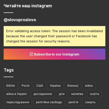
Читайте наш instagram
@slovoproslovo
Error validating access token: The session has been invalidated
because the user changed their password or Facebook has
changed the session for security reasons.
Subscribe to our instagram
Tags
Біблія
Росія
США
Україна
біженці
війна
війна в Україні
дослідження
діти
молитва
освіта
переслідування
релігійна свобода
релігія
смерть