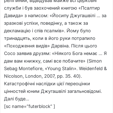
релігійний, відвідував майже всі церковні
служби і був заохочений книгою «Псалтир
Давида» з написом: «Йосипу Джугашвілі … за
зразкові успіхи, поведінку, а також за
декламацію і спів псалмів». Йому було
тринадцять, коли в його руки потрапило
«Походження видів» Дарвіна. Після цього
Сосо заявив друзям: «Ніякого Бога немає … Я
дам вам книжку, самі все побачите» (Simon
Sebag Montefiore, «Young Stalin». Weidenfeld &
Nicolson, London, 2007, pp. 35. 40).
Катастрофічні наслідки цієї переоцінки
цінностей юним Джугашвілі загальновідомі.
Далі буде…
[sc name=”futerblock” ]