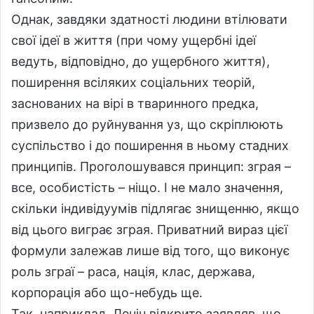
Однак, завдяки здатності людини втілювати
свої ідеї в життя (при чому ущербні ідеї
ведуть, відповідно, до ущербного життя),
поширення всіляких соціальних теорій,
заснованих на вірі в тваринного предка,
призвело до руйнування уз, що скріплюють
суспільство і до поширення в ньому стадних
принципів. Проголошувався принцип: зграя –
все, особистість – ніщо. І не мало значення,
скільки індивідуумів підлягає знищенню, якщо
від цього виграє зграя. Приватний вираз цієї
формули залежав лише від того, що виконує
роль зграї – раса, нація, клас, держава,
корпорація або що-небудь ще.
Так, наприклад, Ленін відкрито заявляв, що