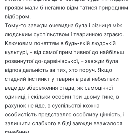
прояви мали б негайно відмітатися природним
відбором.
Тому-то завжди очевидна була і різниця між
людським суспільством і тваринною зграєю.
Ключовим поняттям в будь-якій людській
культурі, – від самої примітивної до найбільш
розвинутої до-дарвінівської, – завжди була
відповідальність за тих, хто поруч. Якщо
стадний інстинкт у тварин в разі небезпеки
веде до збереження стада, як самоцінної
одиниці, і скільки особин при цьому гине, в
рахунок не йде, в суспільстві кожна
особистість представляє особливу цінність, і
залишити слабкого в біді завжди вважалося
ганебним.