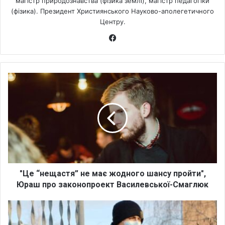
магістр природознавства (фізика землі), магістр педагогіки
(фізика). Президент Християнського Науково-аполегетичного
Центру.
Fa
ce
bo
ok
"
Ц
е
“
н
е
щ
а
с
т
"Це “нещастя” не має жодного шансу пройти",
я
Юраш про законопроект Василевської-Смаглюк
”
н
Щ
е
о