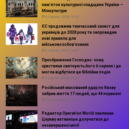
пам’яток культурної спадщини України —
Мінкультури
6 Серпня, 2026, 14:10
ЄС продовжив тимчасовий захист для
українців до 2028 року та запровадив
нові правила для
військовозобов’язаних
6 Серпня, 2026, 13:57
Преображення Господнє: чому
християни святкують його 6 серпня і де
могла відбутися ця біблійна подія
6 Серпня, 2026, 13:42
Російський масований удар по Києву
забрав життя 17 людей, ще 44 поранені
5 Серпня, 2026, 11:16
Редактор Operation World закликав
Церкву активніше долучатися до
незавершеної місії