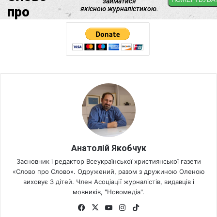
Анатолій Якобчук
Засновник і редактор Всеукраїнської християнської газети
«Слово про Слово». Одружений, разом з дружиною Оленою
виховує 3 дітей. Член Асоціації журналістів, видавців і
мовників, "Новомедіа".
Fa
X
Yo
Ins
Tik