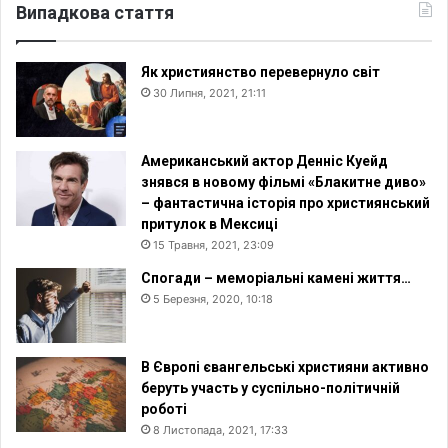
Випадкова стаття
Як християнство перевернуло світ
30 Липня, 2021, 21:11
Американський актор Денніс Куейд
знявся в новому фільмі «Блакитне диво»
– фантастична історія про християнський
притулок в Мексиці
15 Травня, 2021, 23:09
Спогади – меморіальні камені життя…
5 Березня, 2020, 10:18
В Європі євангельські християни активно
беруть участь у суспільно-політичній
роботі
8 Листопада, 2021, 17:33