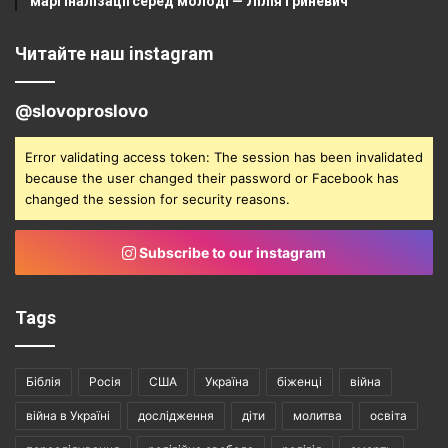
маргіналізації серед молоді — Лілія Гриневич
Читайте наш instagram
@slovoproslovo
Error validating access token: The session has been invalidated
because the user changed their password or Facebook has
changed the session for security reasons.
Subscribe to our instagram
Tags
Біблія
Росія
США
Україна
біженці
війна
війна в Україні
дослідження
діти
молитва
освіта