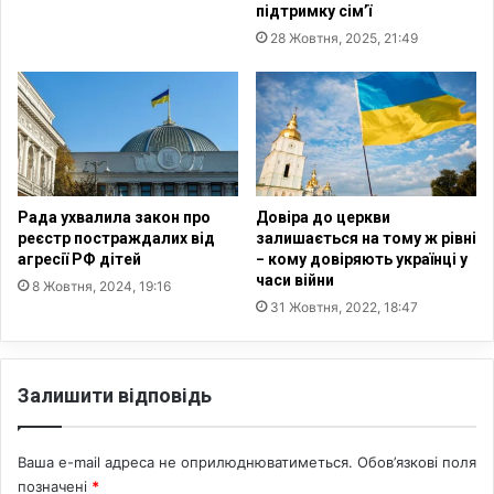
к
в
підтримку сім’ї
р
а
28 Жовтня, 2025, 21:49
и
н
в
г
а
е
є
л
ш
ь
л
с
я
ь
х
к
Рада ухвалила закон про
Довіра до церкви
д
реєстр постраждалих від
залишається на тому ж рівні
и
агресії РФ дітей
− кому довіряють українці у
о
х
часи війни
л
х
8 Жовтня, 2024, 19:16
е
31 Жовтня, 2022, 18:47
р
г
и
а
с
л
т
Залишити відповідь
і
и
з
я
а
н
Ваша e-mail адреса не оприлюднюватиметься.
Обов’язкові поля
ц
.
позначені
*
і