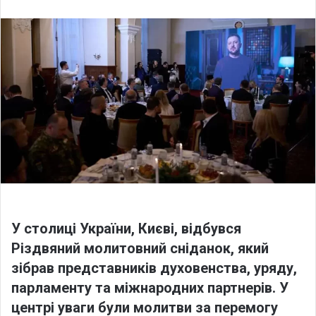
l
n
l
d
o
a
w
n
o
e
n
m
X
a
i
l
У столиці України, Києві, відбувся
Різдвяний молитовний сніданок, який
зібрав представників духовенства, уряду,
парламенту та міжнародних партнерів. У
центрі уваги були молитви за перемогу