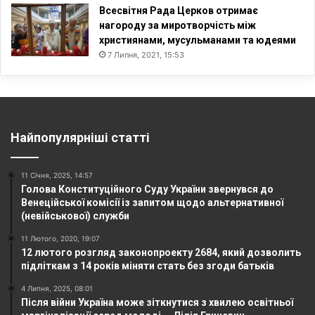
Всесвітня Рада Церков отримає
нагороду за миротворчість між
християнами, мусульманами та юдеями
7 Липня, 2021, 15:53
Найпопулярніші статті
11 Січня, 2025, 14:57
Голова Конституційного Суду України звернувся до
Венеційської комісії із запитом щодо альтернативної
(невійськової) служби
11 Лютого, 2020, 19:07
12 лютого розгляд законопроекту 2684, який дозволить
підліткам з 14 років міняти стать без згоди батьків
4 Липня, 2025, 08:01
Після війни Україна може зіткнутися з хвилею освітньої