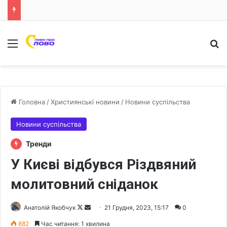
Меню
Ш
Головна
/
Християнські новини
/
Новини суспільства
Новини суспільства
Тренди
У Києві відбувся Різдвяний
молитовний сніданок
Анатолій Якобчук
F
S
21 Грудня, 2023, 15:17
0
o
e
882
Час читання: 1 хвилина