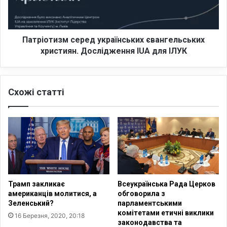
а
т
з
и
а
з
к
м
Патріотизм серед українських євангельських
о
с
християн. Дослідження IUA для ІЛУК
н
е
о
р
п
е
р
Схожі статті
д
о
у
є
к
к
р
т
а
,
ї
я
н
к
с
и
ь
Трамп закликає
Всеукраїнська Рада Церков
й
к
американців молитися, а
обговорила з
в
и
Зеленський?
парламентськими
і
х
комітетами етичні виклики
16 Березня, 2020, 20:18
д
є
законодавства та