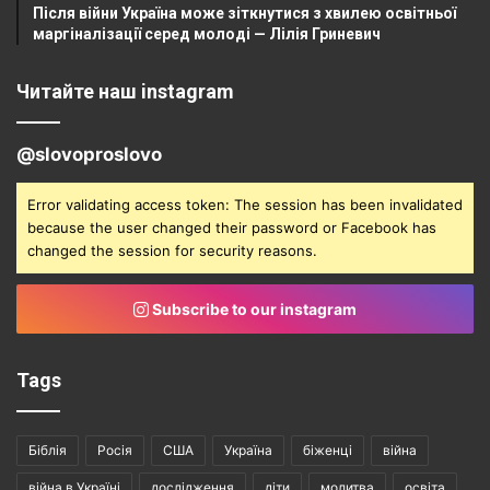
Після війни Україна може зіткнутися з хвилею освітньої
маргіналізації серед молоді — Лілія Гриневич
Читайте наш instagram
@slovoproslovo
Error validating access token: The session has been invalidated
because the user changed their password or Facebook has
changed the session for security reasons.
Subscribe to our instagram
Tags
Біблія
Росія
США
Україна
біженці
війна
війна в Україні
дослідження
діти
молитва
освіта