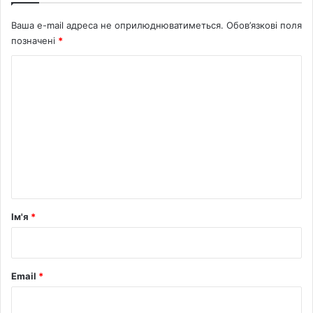
Ваша e-mail адреса не оприлюднюватиметься.
Обов’язкові поля
позначені
*
К
о
м
е
н
т
а
р
Ім'я
*
*
Email
*