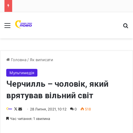
Меню
Ш
Головна
/
Як виписати
Мультимедія
Черчилль – чоловік, який
врятував вільний світ
F
S
28 Липня, 2021, 10:12
0
518
o
e
Час читання: 1 хвилина
l
n
l
d