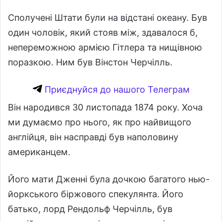
Сполучені Штати були на відстані океану. Був
один чоловік, який стояв між, здавалося б,
непереможною армією Гітлера та нищівною
поразкою. Ним був Вінстон Черчілль.
Приєднуйся до нашого Телеграм
Він народився 30 листопада 1874 року. Хоча
ми думаємо про нього, як про найвищого
англійця, він насправді був наполовину
американцем.
Його мати Дженні була дочкою багатого нью-
йоркського біржового спекулянта. Його
батько, лорд Рендольф Черчілль, був