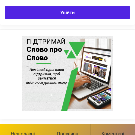
Увійти
Нещодавні
Популярні
Коментарі