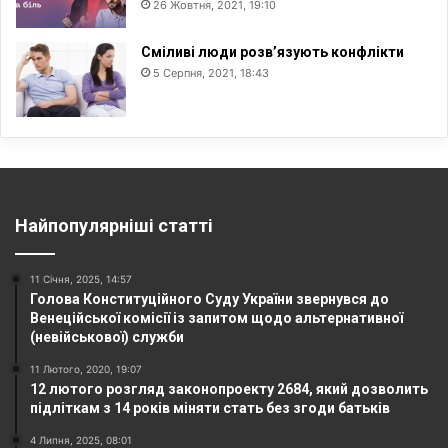
26 Жовтня, 2021, 19:10
Сміливі люди розв’язують конфлікти
5 Серпня, 2021, 18:43
Найпопулярніші статті
11 Січня, 2025, 14:57
Голова Конституційного Суду України звернувся до
Венеційської комісії із запитом щодо альтернативної
(невійськової) служби
11 Лютого, 2020, 19:07
12 лютого розгляд законопроекту 2684, який дозволить
підліткам з 14 років міняти стать без згоди батьків
4 Липня, 2025, 08:01