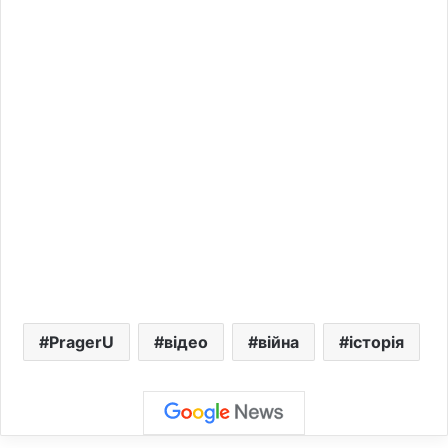
PragerU
відео
війна
історія