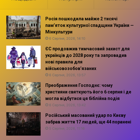
Росія пошкодила майже 2 тисячі
пам’яток культурної спадщини України —
Мінкультури
6 Серпня, 2026, 14:10
ЄС продовжив тимчасовий захист для
українців до 2028 року та запровадив
нові правила для
військовозобов’язаних
6 Серпня, 2026, 13:57
Преображення Господнє: чому
християни святкують його 6 серпня і де
могла відбутися ця біблійна подія
6 Серпня, 2026, 13:42
Російський масований удар по Києву
забрав життя 17 людей, ще 44 поранені
5 Серпня, 2026, 11:16