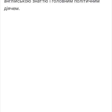
англійською знаттю і головним політичним
діячем.