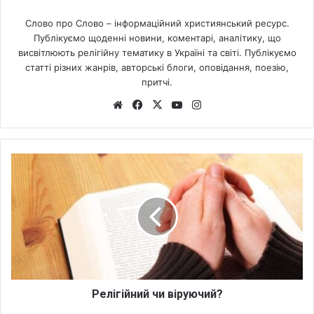
Слово про Слово – інформаційний християнський ресурс.
Публікуємо щоденні новини, коментарі, аналітику, що
висвітлюють релігійну тематику в Україні та світі. Публікуємо
статті різних жанрів, авторські блоги, оповідання, поезію,
притчі.
We
Fa
X
Yo
Ins
bsi
ce
uT
tag
te
bo
ub
ra
ok
e
m
Р
е
л
і
г
і
й
н
и
й
Релігійний чи віруючий?
ч