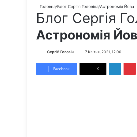
Головна
/
Блог Сергія Головіна
/
Астрономія Йова
Блог Сергія Го
Астрономія Йо
Сергій Головін
S
7 Квітня, 2021, 12:00
e
LinkedIn
Pintere
n
Facebook
X
d
a
n
e
m
a
i
l