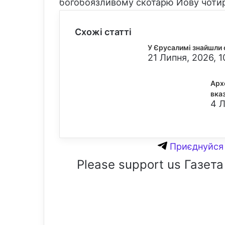
богобоязливому скотарю Йову чотир
Схожі статті
У Єрусалимі знайшли 
21 Липня, 2026, 1
Арх
вка
4 Л
Приєднуйся 
Please support us Газета