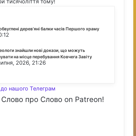
и тисячоліття тому!
обвуглені дерев’яні балки часів Першого храму
0:12
еологи знайшли нові докази, що можуть
зувати на місце перебування Ковчега Завіту
ипня, 2026, 21:26
до нашого Телеграм
 Слово про Слово on Patreon!