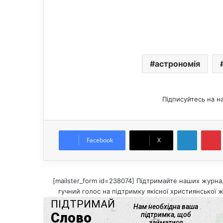
астрономія
Підписуйтесь на н
LinkedIn
Pintere
Facebook
X
[mailster_form id=238074] Підтримайте наших журнал
гучний голос на підтримку якісної християнської ж