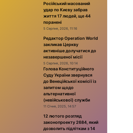
Російський масований
удар по Києву забрав
життя 17 людей, ще 44
поранені
5 Серпня, 2026, 11:16
Редактор Operation World
закликав Церкву
активніше долучатися до
незавершеної місії
5 Серпня, 2026, 10:14
Голова Конституційного
Суду України звернувся
до Венеційської комісії із
запитом щодо
альтернативної
(невійськової) служби
11 Січня, 2025, 14:57
12 лютого розгляд
законопроекту 2684, який
дозволить підліткам з 14