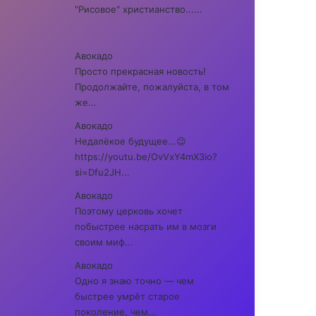
"Рисовое" христианство......
Авокадо
Просто прекрасная новость!
Продолжайте, пожалуйста, в том
же...
Авокадо
Недалёкое будущее...😉
https://youtu.be/OvVxY4mX3io?
si=Dfu2JH...
Авокадо
Поэтому церковь хочет
побыстрее насрать им в мозги
своим миф...
Авокадо
Одно я знаю точно — чем
быстрее умрёт старое
поколение, чем...