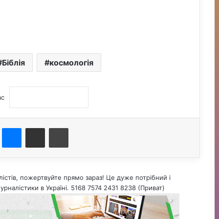
Біблія
космологія
ас
st
Messenger
Поділитися електронною поштою
Друк
істів, пожертвуйте прямо зараз! Це дуже потрібний і
урналістики в Україні. 5168 7574 2431 8238 (Приват)