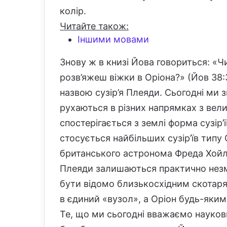
колір.
Читайте також:
Іншими мовами
Знову ж в книзі Йова говориться: «Ч
розв’яжеш віжки в Оріона?» (Йов 38
назвою сузір’я Плеяди. Сьогодні ми зн
рухаються в різних напрямках з ве
спостерігається з землі форма сузір
стосується найбільших сузір’їв типу 
британського астронома Фреда Хойл (
Плеяди залишаються практично незм
бути відомо близькосхідним скотаря
в єдиний «вузол», а Оріон будь-яки
Те, що ми сьогодні вважаємо науко