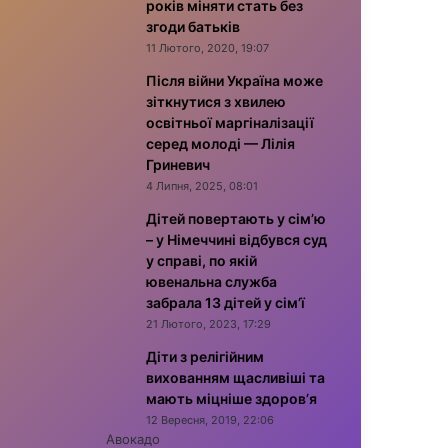
років міняти стать без
згоди батьків
11 Лютого, 2020, 19:07
Після війни Україна може
зіткнутися з хвилею
освітньої маргіналізації
серед молоді — Лілія
Гриневич
4 Липня, 2025, 08:01
Дітей повертають у сім’ю
– у Німеччині відбувся суд
у справі, по якій
ювенальна служба
забрала 13 дітей у сім’ї
21 Лютого, 2023, 17:29
Діти з релігійним
вихованням щасливіші та
мають міцніше здоров’я
12 Вересня, 2019, 22:06
Авокадо