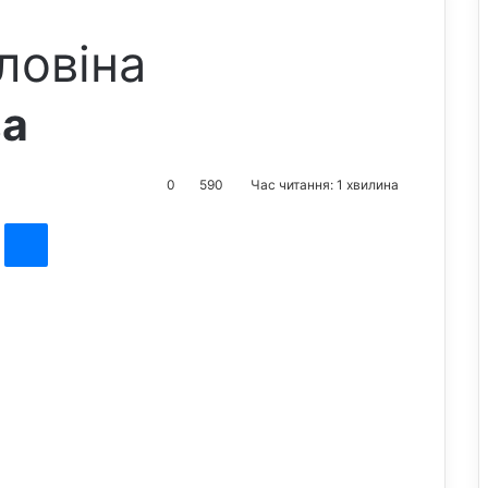
ловіна
ва
0
590
Час читання: 1 хвилина
st
Messenger