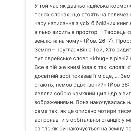
У той час як давньоіндійська космо
трьох слонах, що стоять на величезні
часу написання з усіх біблійних книг 
вільно висить в просторі – Творець «
землю ні на чому» (Йов. 26: 7). Про
Земля – ​​кругла: «Він є Той, Хто сид
тут єврейське слово «khug» в рівній м
Все в тій же книзі Іова є такі слова: 
досвітній зорі показав її місце, … Зе
стають, немов одіж, вони?» (Йов 38: 
являла собою кам’яний циліндр з ви
зображеннями. Вона накочувалась на 
саме так, як це описано чотири тисяч
астронавти з орбітальної станції: у 
світло як би накочується на земну п