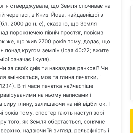
логія стверджувала, що Земля спочиває на
й черепасі, в Книзі Йова, найдавнішої з
(бл. 2000 до н. е), сказано, що Земля
над порожнечею північ простяг, повісив
рок же, що жив 2700 років тому, додає, що
ить понад кругом землі» (Ісая 40:22; вжите
ірі означає і куля).
«Чи за своїх днів ти наказував ранкові? Чи
мля змінюється, мов та глина печатки, і
12,14). В ті часи печатка найчастіше
гравіруваними на ньому написами і
сиру глину, залишаючи на ній відбиток. І
і років тому, спостерігають наступ зорі
міру того, як Земля обертається, сонячне
оверхню, надаючи їй вигляд, рельєфність і