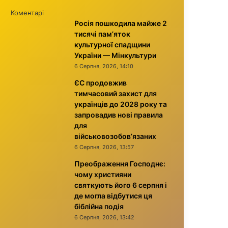
Коментарі
Росія пошкодила майже 2
тисячі пам’яток
культурної спадщини
України — Мінкультури
6 Серпня, 2026, 14:10
ЄС продовжив
тимчасовий захист для
українців до 2028 року та
запровадив нові правила
для
військовозобов’язаних
6 Серпня, 2026, 13:57
Преображення Господнє:
чому християни
святкують його 6 серпня і
де могла відбутися ця
біблійна подія
6 Серпня, 2026, 13:42