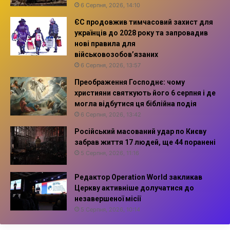
6 Серпня, 2026, 14:10
ЄС продовжив тимчасовий захист для
українців до 2028 року та запровадив
нові правила для
військовозобов’язаних
6 Серпня, 2026, 13:57
Преображення Господнє: чому
християни святкують його 6 серпня і де
могла відбутися ця біблійна подія
6 Серпня, 2026, 13:42
Російський масований удар по Києву
забрав життя 17 людей, ще 44 поранені
5 Серпня, 2026, 11:16
Редактор Operation World закликав
Церкву активніше долучатися до
незавершеної місії
5 Серпня, 2026, 10:14