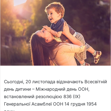
o
a
w
n
o
e
n
m
X
a
i
l
Сьогодні, 20 листопада відзначають Всесвітній
день дитини – Міжнародний день ООН,
встановлений резолюцією 836 (IX)
Генеральної Асамблеї ООН 14 грудня 1954