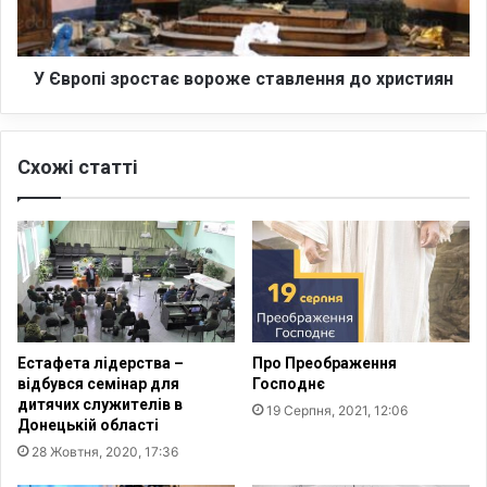
н
і
о
з
т
р
р
о
У Європі зростає вороже ставлення до християн
и
с
м
т
а
а
Схожі статті
в
є
1
в
1
о
р
р
о
о
к
ж
і
е
в
с
в
т
Естафета лідерства –
Про Преображення
'
а
відбувся семінар для
Господнє
я
в
дитячих служителів в
19 Серпня, 2021, 12:06
з
л
Донецькій області
н
е
28 Жовтня, 2020, 17:36
и
н
ц