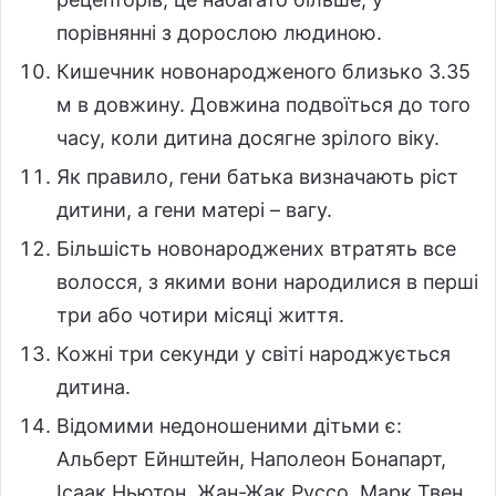
порівнянні з дорослою людиною.
Кишечник новонародженого близько 3.35
м в довжину. Довжина подвоїться до того
часу, коли дитина досягне зрілого віку.
Як правило, гени батька визначають ріст
дитини, а гени матері – вагу.
Більшість новонароджених втратять все
волосся, з якими вони народилися в перші
три або чотири місяці життя.
Кожні три секунди у світі народжується
дитина.
Відомими недоношеними дітьми є:
Альберт Ейнштейн, Наполеон Бонапарт,
Ісаак Ньютон, Жан-Жак Руссо, Марк Твен,