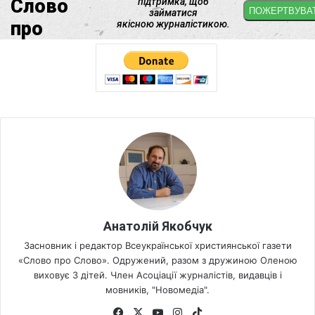
Анатолій Якобчук
Засновник і редактор Всеукраїнської християнської газети
«Слово про Слово». Одружений, разом з дружиною Оленою
виховує 3 дітей. Член Асоціації журналістів, видавців і
мовників, "Новомедіа".
Fa
X
Yo
Ins
Tik