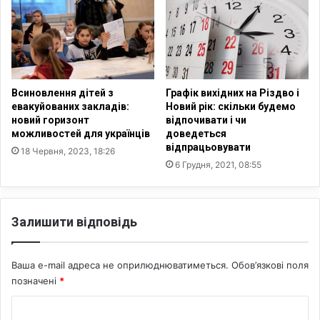
н
і
я
з
д
а
о
п
х
о
р
с
и
Всиновлення дітей з
Графік вихідних на Різдво і
т
с
евакуйованих закладів:
Новий рік: скільки будемо
и
новий горизонт
відпочивати і чи
т
можливостей для українців
доведеться
в
и
відпрацьовувати
F
я
18 Червня, 2023, 18:26
a
6 Грудня, 2021, 08:55
н
c
e
b
Залишити відповідь
o
o
k
Ваша e-mail адреса не оприлюднюватиметься.
Обов’язкові поля
позначені
*
К