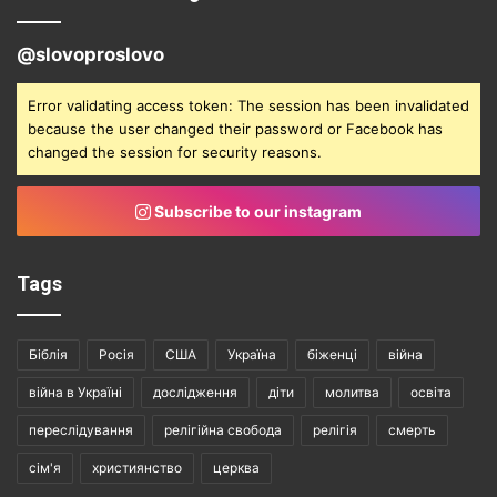
@slovoproslovo
Error validating access token: The session has been invalidated
because the user changed their password or Facebook has
changed the session for security reasons.
Subscribe to our instagram
Tags
Біблія
Росія
США
Україна
біженці
війна
війна в Україні
дослідження
діти
молитва
освіта
переслідування
релігійна свобода
релігія
смерть
сім'я
християнство
церква