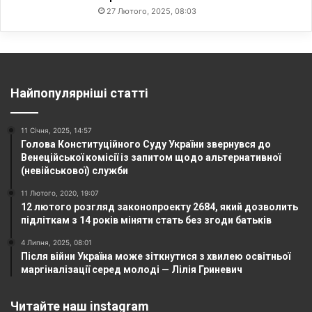
27 Лютого, 2025, 08:03
Найпопулярніші статті
11 Січня, 2025, 14:57
Голова Конституційного Суду України звернувся до
Венеційської комісії із запитом щодо альтернативної
(невійськової) служби
11 Лютого, 2020, 19:07
12 лютого розгляд законопроекту 2684, який дозволить
підліткам з 14 років міняти стать без згоди батьків
4 Липня, 2025, 08:01
Після війни Україна може зіткнутися з хвилею освітньої
маргіналізації серед молоді — Лілія Гриневич
Читайте наш instagram