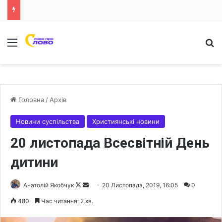
Меню
Ш
Головна
/
Архів
Новини суспільства
Християнські новини
20 листопада Всесвітній День
дитини
Анатолій Якобчук
F
S
20 Листопада, 2019, 16:05
0
o
e
480
Час читання: 2 хв.
l
n
l
d