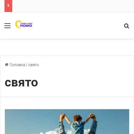
Меню
Ш
Головна
/
свято
свято