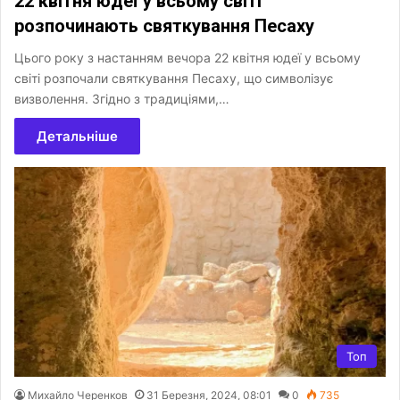
22 квітня юдеї у всьому світі
розпочинають святкування Песаху
Цього року з настанням вечора 22 квітня юдеї у всьому
світі розпочали святкування Песаху, що символізує
визволення. Згідно з традиціями,…
Детальніше
Топ
Михайло Черенков
31 Березня, 2024, 08:01
0
735