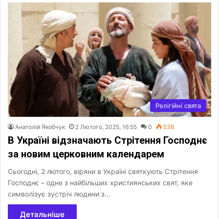
Релігійні свята
Анатолій Якобчук
2 Лютого, 2025, 16:55
0
538
В Україні відзначають Стрітення Господнє
за новим церковним календарем
Сьогодні, 2 лютого, віряни в Україні святкують Стрітення
Господнє – одне з найбільших християнських свят, яке
символізує зустріч людини з…
Детальніше