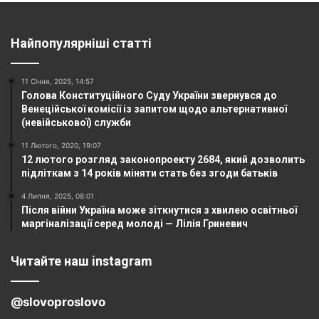
Найпопулярніші статті
11 Січня, 2025, 14:57
Голова Конституційного Суду України звернувся до
Венеційської комісії із запитом щодо альтернативної
(невійськової) служби
11 Лютого, 2020, 19:07
12 лютого розгляд законопроекту 2684, який дозволить
підліткам з 14 років міняти стать без згоди батьків
4 Липня, 2025, 08:01
Після війни Україна може зіткнутися з хвилею освітньої
маргіналізації серед молоді — Лілія Гриневич
Читайте наш instagram
@slovoproslovo