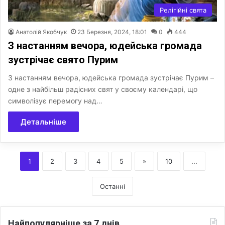
Релігійні свята
Анатолій Якобчук
23 Березня, 2024, 18:01
0
444
З настанням вечора, юдейська громада
зустрічає свято Пурим
З настанням вечора, юдейська громада зустрічає Пурим –
одне з найбільш радісних свят у своєму календарі, що
символізує перемогу над…
Детальніше
1
2
3
4
5
»
10
...
Останні
Найпопулярніше за 7 днів