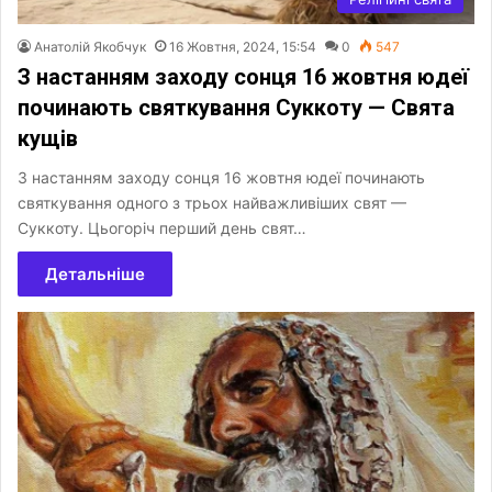
Анатолій Якобчук
16 Жовтня, 2024, 15:54
0
547
З настанням заходу сонця 16 жовтня юдеї
починають святкування Суккоту — Свята
кущів
З настанням заходу сонця 16 жовтня юдеї починають
святкування одного з трьох найважливіших свят —
Суккоту. Цьогоріч перший день свят…
Детальніше