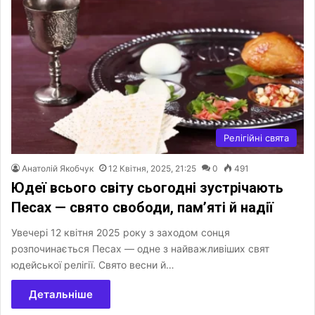
Релігійні свята
Анатолій Якобчук
12 Квітня, 2025, 21:25
0
491
Юдеї всього світу сьогодні зустрічають
Песах — свято свободи, пам’яті й надії
Увечері 12 квітня 2025 року з заходом сонця
розпочинається Песах — одне з найважливіших свят
юдейської релігії. Свято весни й…
Детальніше