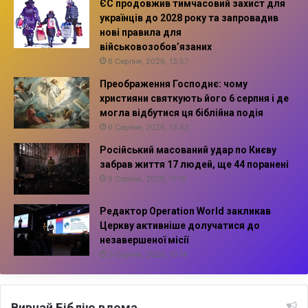
ЄС продовжив тимчасовий захист для
українців до 2028 року та запровадив
нові правила для
військовозобов’язаних
6 Серпня, 2026, 13:57
Преображення Господнє: чому
християни святкують його 6 серпня і де
могла відбутися ця біблійна подія
6 Серпня, 2026, 13:42
Російський масований удар по Києву
забрав життя 17 людей, ще 44 поранені
5 Серпня, 2026, 11:16
Редактор Operation World закликав
Церкву активніше долучатися до
незавершеної місії
5 Серпня, 2026, 10:14
Вивчай Біблію вдома