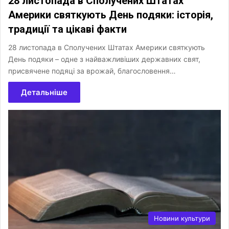
28 листопада в Сполучених Штатах
Америки святкують День подяки: історія,
традиції та цікаві факти
28 листопада в Сполучених Штатах Америки святкують
День подяки – одне з найважливіших державних свят,
присвячене подяці за врожай, благословення…
Детальніше
Новини культури