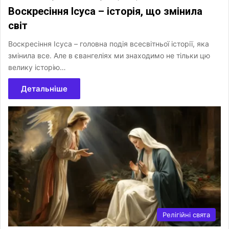
Воскресіння Ісуса – історія, що змінила
світ
Воскресіння Ісуса – головна подія всесвітньої історії, яка
змінила все. Але в євангеліях ми знаходимо не тільки цю
велику історію…
Детальніше
Релігійні свята