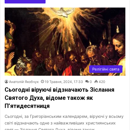
Релігійні свята
Анатолій Якобчук
19 Травня, 2024, 17:33
0
420
Сьогодні віруючі відзначають Зіслання
Святого Духа, відоме також як
П’ятидесятниця
Сьогодні, за Григоріанським календарем, віруючі у всьому
світі відзначають одне з найважливіших християнських
свят — Зіслання Святого Духа, відоме також…