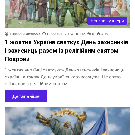
Новини культури
Анатолій Якобчук
1 Жовтня, 2024, 10:02
0
495
1 жовтня Україна святкує День захисників
і захисниць разом із релігійним святом
Покрови
1 жовтня українці святкують День захисників і захисниць
України, а також День українського козацтва. Це свято
співпадає з релігійним святом…
Детальніше