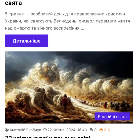
свята
5 травня — особливий день для православних християн
України, які святкують Великдень, символ перемоги життя
над смертю та вічного воскресіння.…
Детальніше
Релігійні свята
Анатолій Якобчук
22 Квітня, 2024, 16:40
0
616