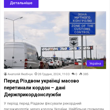
Детальніше
Україна
Анатолій Якобчук
26 Грудня, 2024, 11:03
0
385
Перед Різдвом українці масово
перетинали кордон – дані
Держприкордонслужби
У період перед Різдвом фіксували рекордний
пасажиропотік через кордон України. Найбільше громадян