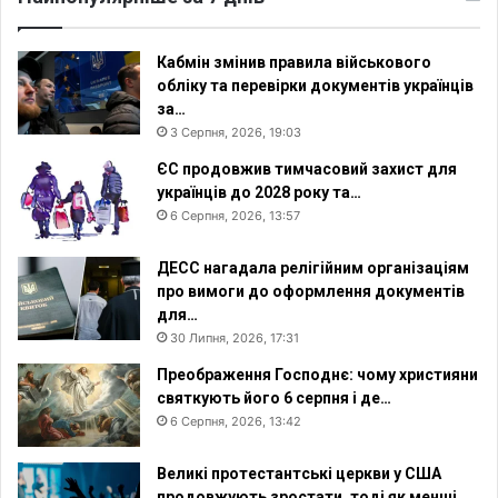
Кабмін змінив правила військового
обліку та перевірки документів українців
за…
3 Серпня, 2026, 19:03
ЄС продовжив тимчасовий захист для
українців до 2028 року та…
6 Серпня, 2026, 13:57
ДЕСС нагадала релігійним організаціям
про вимоги до оформлення документів
для…
30 Липня, 2026, 17:31
Преображення Господнє: чому християни
святкують його 6 серпня і де…
6 Серпня, 2026, 13:42
Великі протестантські церкви у США
продовжують зростати, тоді як менші…