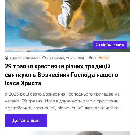
Релігійні свята
Анатолій Якобчук
29 Травня, 2025, 09:46
0
600
29 травня християни різних традицій
святкують Вознесіння Господа нашого
Ісуса Христа
У 2025 році свято Вознесіння Господнього припадає на
четвер, 29 травня. Його відзначають разом християни
візантійської, латинської, вірменської, лютеранської та…
Детальніше