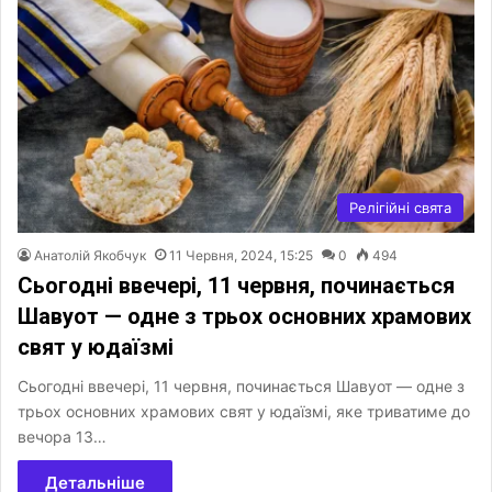
Релігійні свята
Анатолій Якобчук
11 Червня, 2024, 15:25
0
494
Сьогодні ввечері, 11 червня, починається
Шавуот — одне з трьох основних храмових
свят у юдаїзмі
Сьогодні ввечері, 11 червня, починається Шавуот — одне з
трьох основних храмових свят у юдаїзмі, яке триватиме до
вечора 13…
Детальніше