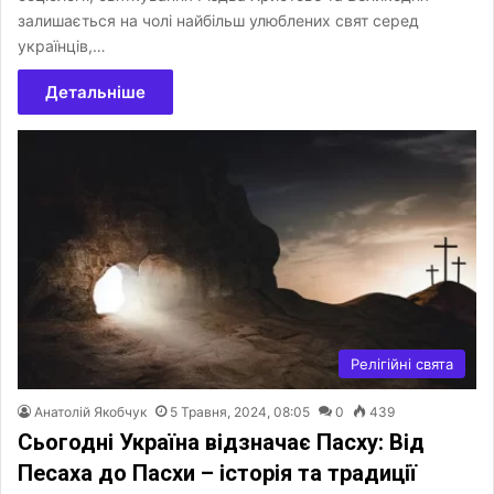
залишається на чолі найбільш улюблених свят серед
українців,…
Детальніше
Релігійні свята
Анатолій Якобчук
5 Травня, 2024, 08:05
0
439
Сьогодні Україна відзначає Пасху: Від
Песаха до Пасхи – історія та традиції