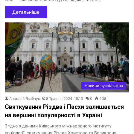
Детальніше
Новини суспільства
Анатолій Якобчук
8 Травня, 2024, 15:13
0
408
Святкування Різдва і Пасхи залишається
на вершині популярності в Україні
Згідно з даними Київського міжнародного інституту
соціології, святкування Різдва Христове та Великодня