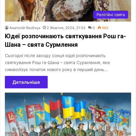
Релігійні свята
Анатолій Якобчук
2 Жовтня, 2024, 21:53
0
662
Юдеї розпочинають святкування Рош га-
Шана – свята Сурмлення
Сьогодні після заходу сонця юдеї розпочинають
святкування Рош га-Шана – свята Сурмлення, яке
символізує початок нового року в перший день…
Детальніше