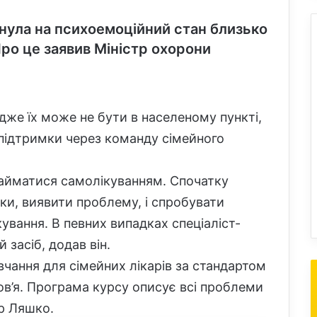
инула на психоемоційний стан близько
Про це заявив Міністр охорони
адже їх може не бути в населеному пункті,
 підтримки через команду сімейного
 займатися самолікуванням. Спочатку
ики, виявити проблему, і спробувати
кування. В певних випадках спеціаліст-
 засіб, додав він.
чання для сімейних лікарів за стандартом
ров’я. Програма курсу описує всі проблеми
ор Ляшко.