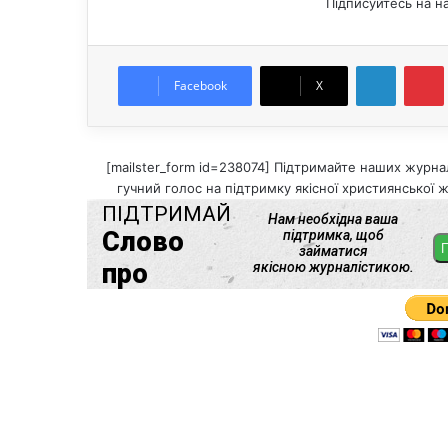
Підписуйтесь на н
LinkedIn
Pintere
Facebook
X
[mailster_form id=238074] Підтримайте наших журнал
гучний голос на підтримку якісної християнської ж