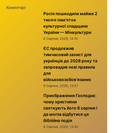
Коментарі
Росія пошкодила майже 2
тисячі пам’яток
культурної спадщини
України — Мінкультури
6 Серпня, 2026, 14:10
ЄС продовжив
тимчасовий захист для
українців до 2028 року та
запровадив нові правила
для
військовозобов’язаних
6 Серпня, 2026, 13:57
Преображення Господнє:
чому християни
святкують його 6 серпня і
де могла відбутися ця
біблійна подія
6 Серпня, 2026, 13:42