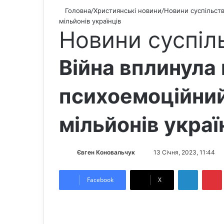
Головна
/
Християнські новини
/
Новини суспільст
мільйонів українців
Новини суспіл
Війна вплинула 
психоемоційний
мільйонів украї
Євген Коновальчук
S
13 Січня, 2023, 11:44
e
LinkedIn
Pintere
n
Facebook
X
d
a
n