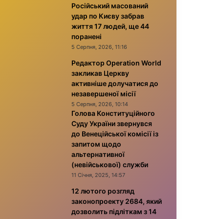
Російський масований
удар по Києву забрав
життя 17 людей, ще 44
поранені
5 Серпня, 2026, 11:16
Редактор Operation World
закликав Церкву
активніше долучатися до
незавершеної місії
5 Серпня, 2026, 10:14
Голова Конституційного
Суду України звернувся
до Венеційської комісії із
запитом щодо
альтернативної
(невійськової) служби
11 Січня, 2025, 14:57
12 лютого розгляд
законопроекту 2684, який
дозволить підліткам з 14