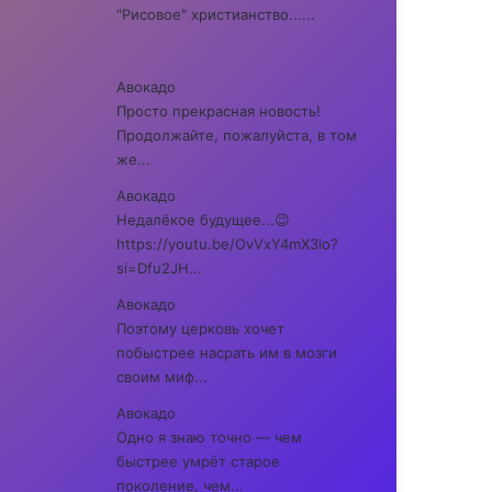
"Рисовое" христианство......
Авокадо
Просто прекрасная новость!
Продолжайте, пожалуйста, в том
же...
Авокадо
Недалёкое будущее...😉
https://youtu.be/OvVxY4mX3io?
si=Dfu2JH...
Авокадо
Поэтому церковь хочет
побыстрее насрать им в мозги
своим миф...
Авокадо
Одно я знаю точно — чем
быстрее умрёт старое
поколение, чем...