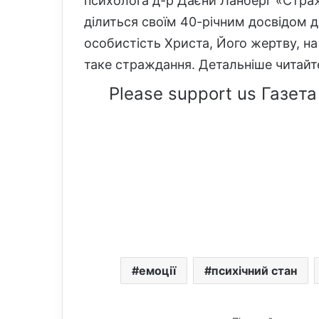
психолога д-р Даєни Ланберг «Стражд
ділиться своїм 40-річним досвідом 
особистість Христа, Його жертву, на
таке страждання. Детальніше читайт
Please support us Газета
емоції
психічний стан