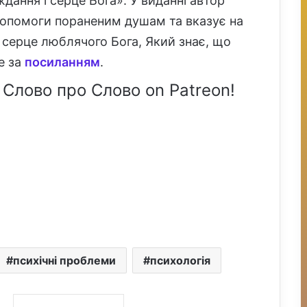
ання і серце Бога». У виданні автор
допомоги пораненим душам та вказує на
 серце люблячого Бога, Який знає, що
е за
посиланням
.
 Слово про Слово on Patreon!
психічні проблеми
психологія