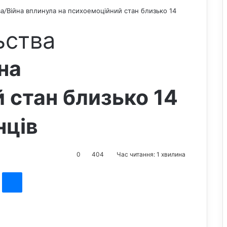
ва
/
Війна вплинула на психоемоційний стан близько 14
ьства
на
 стан близько 14
нців
0
404
Час читання: 1 хвилина
st
Messenger