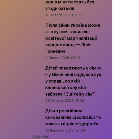
років міняти стать без
згоди батьків
11 Лютого, 2020, 19:07
Після війни Україна може
зіткнутися з хвилею
освітньої маргіналізації
серед молоді — Лілія
Гриневич
4 Липня, 2025, 08:01
Дітей повертають у сім’ю
– у Німеччині відбувся суд
у справі, по якій
ювенальна служба
забрала 13 дітей у сім’ї
21 Лютого, 2023, 17:29
Діти з релігійним
вихованням щасливіші та
мають міцніше здоров’я
12 Вересня, 2019, 22:06
Авокадо