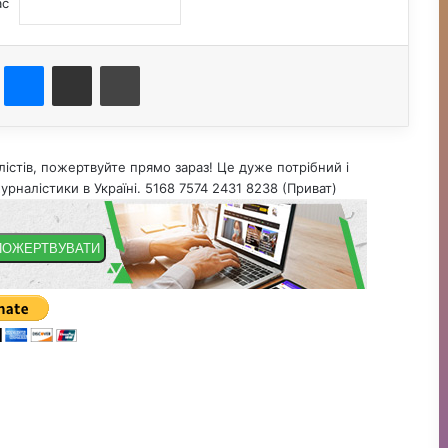
ас
st
Messenger
Поділитися електронною поштою
Друк
істів, пожертвуйте прямо зараз! Це дуже потрібний і
урналістики в Україні. 5168 7574 2431 8238 (Приват)