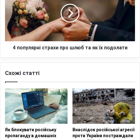
о
о
з
п
р
у
о
л
с
я
т
р
а
н
ю
і
4 популярні страхи про шлюб та як їх подолати
т
с
ь
т
в
р
Схожі статті
і
а
д
х
с
и
о
п
т
р
к
о
и
ш
б
л
і
ю
Як блокувати російську
Внаслідок російської агресії
д
б
пропаганду в домашніх
проти України постраждали
н
т