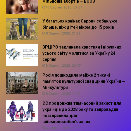
мільйонів абортів — ВООЗ
10 Серпня, 2026, 09:04
У багатьох країнах Європи собак уже
більше, ніж дітей віком до 15 років
8 Серпня, 2026, 21:28
ВРЦіРО закликала християн і віруючих
усього світу молитися за Україну 24
серпня
8 Серпня, 2026, 20:47
Росія пошкодила майже 2 тисячі
пам’яток культурної спадщини України —
Мінкультури
6 Серпня, 2026, 14:10
ЄС продовжив тимчасовий захист для
українців до 2028 року та запровадив
нові правила для
військовозобов’язаних
6 Серпня, 2026, 13:57