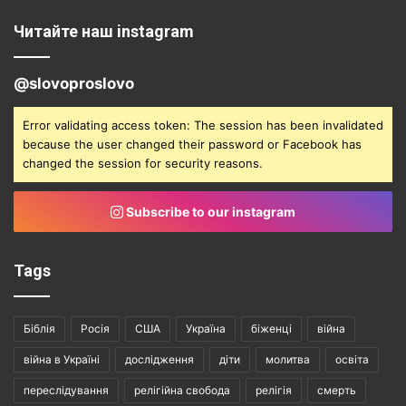
Читайте наш instagram
@slovoproslovo
Error validating access token: The session has been invalidated
because the user changed their password or Facebook has
changed the session for security reasons.
Subscribe to our instagram
Tags
Біблія
Росія
США
Україна
біженці
війна
війна в Україні
дослідження
діти
молитва
освіта
переслідування
релігійна свобода
релігія
смерть