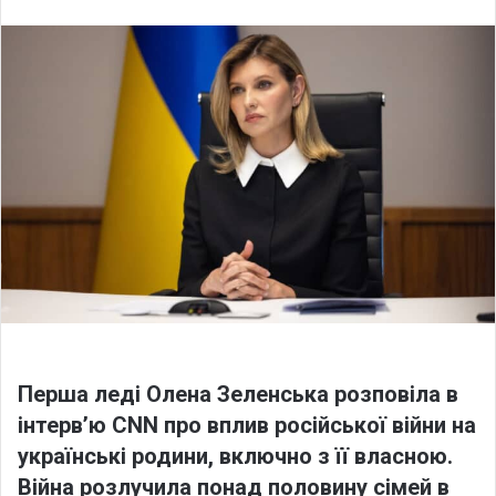
n
d
a
n
e
m
a
i
l
Перша леді Олена Зеленська розповіла в
інтерв’ю CNN про вплив російської війни на
українські родини, включно з її власною.
Війна розлучила понад половину сімей в