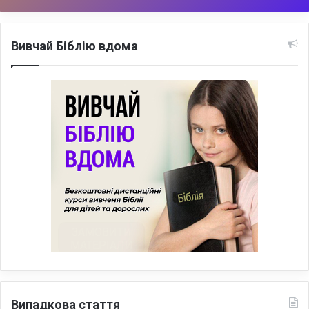
Вивчай Біблію вдома
Випадкова стаття