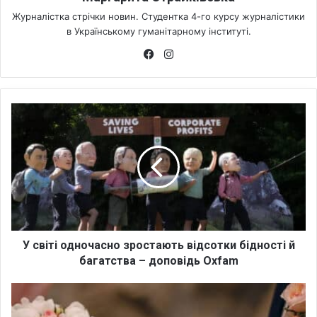
Журналістка стрічки новин. Студентка 4-го курсу журналістики
в Українському гуманітарному інституті.
Fa
Ins
ce
tag
bo
ra
ok
m
У
с
в
і
т
і
о
д
н
о
У світі одночасно зростають відсотки бідності й
ч
багатства – доповідь Oxfam
а
с
4
н
п