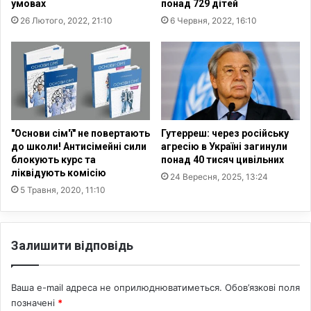
умовах
понад 729 дітей
о
а
26 Лютого, 2022, 21:10
6 Червня, 2022, 16:10
с
я
т
к
і
ї
й
х
б
п
а
о
г
д
а
о
"Основи сім'ї" не повертають
Гутерреш: через російську
т
л
до школи! Антисімейні сили
агресію в Україні загинули
с
а
блокують курс та
понад 40 тисяч цивільних
т
ліквідують комісію
т
24 Вересня, 2025, 13:24
в
и
5 Травня, 2020, 11:10
а
–
д
Залишити відповідь
о
п
о
Ваша e-mail адреса не оприлюднюватиметься.
Обов’язкові поля
в
позначені
*
і