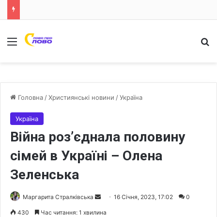
Меню
Ш
Головна
/
Християнські новини
/
Україна
Україна
Війна роз’єднала половину
сімей в Україні – Олена
Зеленська
Маргарита Стралківська
S
16 Січня, 2023, 17:02
0
e
430
Час читання: 1 хвилина