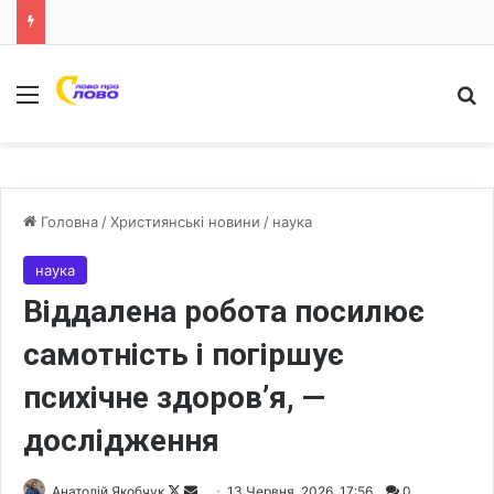
Меню
Ш
Головна
/
Християнські новини
/
наука
наука
Віддалена робота посилює
самотність і погіршує
психічне здоров’я, —
дослідження
Анатолій Якобчук
F
S
13 Червня, 2026, 17:56
0