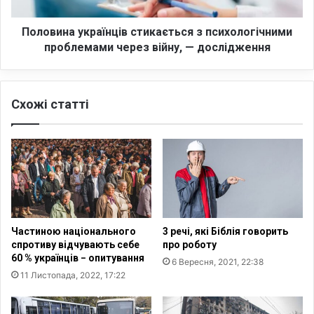
е
а
й
у
с
к
Половина українців стикається з психологічними
ь
р
проблемами через війну, — дослідження
к
а
и
ї
й
н
Схожі статті
а
ц
н
і
т
в
и
с
р
т
е
и
й
к
т
а
и
є
Частиною національного
3 речі, які Біблія говорить
н
т
спротиву відчувають себе
про роботу
г
ь
60 % українців − опитування
6 Вересня, 2021, 22:38
с
с
11 Листопада, 2022, 17:22
м
я
е
з
р
п