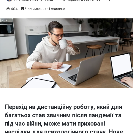
o
e
404
Час читання: 1 хвилина
l
n
l
d
o
a
w
n
o
e
n
m
X
a
i
l
Перехід на дистанційну роботу, який для
багатьох став звичним після пандемії та
під час війни, може мати приховані
наслідки для психологічного стану. Нове