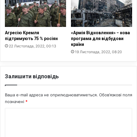
т
с
н
и
о
х
с
о
т
л
Агресію Кремля
«Армія Відновлення» − нова
і
о
підтримують 75 % росіян
програма для відбудови
н
г
країни
22 Листопада, 2022, 00:13
а
і
19 Листопада, 2022, 08:20
д
ч
о
н
р
и
о
Залишити відповідь
м
г
и
а
п
х
Ваша e-mail адреса не оприлюднюватиметься.
Обов’язкові поля
р
,
о
позначені
*
—
б
К
н
л
а
е
о
р
м
м
д
а