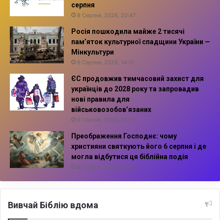
серпня
8 Серпня, 2026, 20:47
Росія пошкодила майже 2 тисячі
пам’яток культурної спадщини України —
Мінкультури
6 Серпня, 2026, 14:10
ЄС продовжив тимчасовий захист для
українців до 2028 року та запровадив
нові правила для
військовозобов’язаних
6 Серпня, 2026, 13:57
Преображення Господнє: чому
християни святкують його 6 серпня і де
могла відбутися ця біблійна подія
6 Серпня, 2026, 13:42
Вивчай Біблію вдома