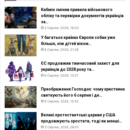
е
н
Кабмін змінив правила військового
н
обліку та перевірки документів українців
я
за…
3 Серпня, 2026, 19:03
У багатьох країнах Європи собак уже
більше, ніж дітей віком…
8 Серпня, 2026, 21:28
ЄС продовжив тимчасовий захист для
українців до 2028 року та…
6 Серпня, 2026, 13:57
Преображення Господнє: чому християни
святкують його 6 серпня і де…
6 Серпня, 2026, 13:42
Великі протестантські церкви у США
продовжують зростати, тоді як менші…
3 Серпня, 2026, 08:01