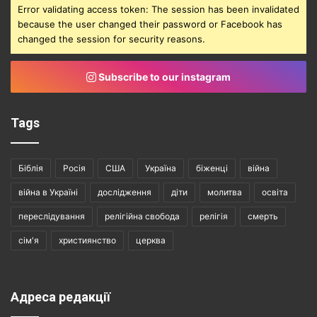
Error validating access token: The session has been invalidated
because the user changed their password or Facebook has
changed the session for security reasons.
Subscribe to our instagram
Tags
Біблія
Росія
США
Україна
біженці
війна
війна в Україні
дослідження
діти
молитва
освіта
переслідування
релігійна свобода
релігія
смерть
сім'я
християнство
церква
Адреса редакції