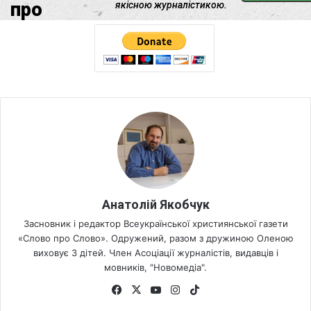
Анатолій Якобчук
Засновник і редактор Всеукраїнської християнської газети
«Слово про Слово». Одружений, разом з дружиною Оленою
виховує 3 дітей. Член Асоціації журналістів, видавців і
мовників, "Новомедіа".
Fa
X
Yo
Ins
Tik
ce
uT
tag
To