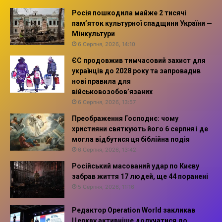
Росія пошкодила майже 2 тисячі
пам’яток культурної спадщини України —
Мінкультури
6 Серпня, 2026, 14:10
ЄС продовжив тимчасовий захист для
українців до 2028 року та запровадив
нові правила для
військовозобов’язаних
6 Серпня, 2026, 13:57
Преображення Господнє: чому
християни святкують його 6 серпня і де
могла відбутися ця біблійна подія
6 Серпня, 2026, 13:42
Російський масований удар по Києву
забрав життя 17 людей, ще 44 поранені
5 Серпня, 2026, 11:16
Редактор Operation World закликав
Церкву активніше долучатися до