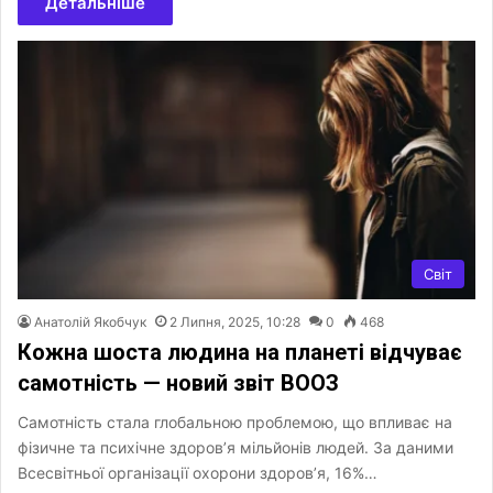
Детальніше
Світ
Анатолій Якобчук
2 Липня, 2025, 10:28
0
468
Кожна шоста людина на планеті відчуває
самотність — новий звіт ВООЗ
Самотність стала глобальною проблемою, що впливає на
фізичне та психічне здоров’я мільйонів людей. За даними
Всесвітньої організації охорони здоров’я, 16%…