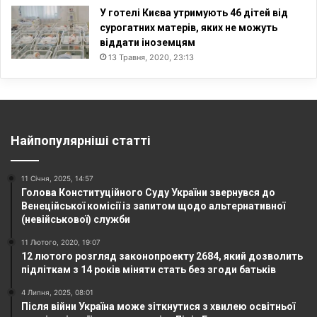
У готелі Києва утримують 46 дітей від
сурогатних матерів, яких не можуть
віддати іноземцям
13 Травня, 2020, 23:13
Найпопулярніші статті
11 Січня, 2025, 14:57
Голова Конституційного Суду України звернувся до
Венеційської комісії із запитом щодо альтернативної
(невійськової) служби
11 Лютого, 2020, 19:07
12 лютого розгляд законопроекту 2684, який дозволить
підліткам з 14 років міняти стать без згоди батьків
4 Липня, 2025, 08:01
Після війни Україна може зіткнутися з хвилею освітньої