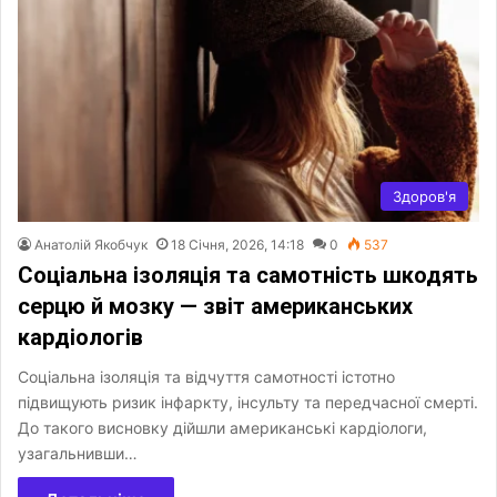
Здоров'я
Анатолій Якобчук
18 Січня, 2026, 14:18
0
537
Соціальна ізоляція та самотність шкодять
серцю й мозку — звіт американських
кардіологів
Соціальна ізоляція та відчуття самотності істотно
підвищують ризик інфаркту, інсульту та передчасної смерті.
До такого висновку дійшли американські кардіологи,
узагальнивши…