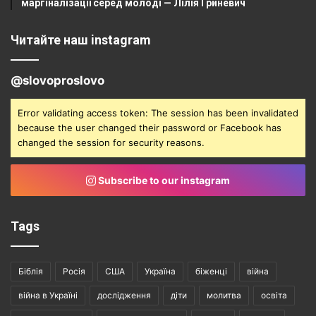
маргіналізації серед молоді — Лілія Гриневич
Читайте наш instagram
@slovoproslovo
Error validating access token: The session has been invalidated
because the user changed their password or Facebook has
changed the session for security reasons.
Subscribe to our instagram
Tags
Біблія
Росія
США
Україна
біженці
війна
війна в Україні
дослідження
діти
молитва
освіта