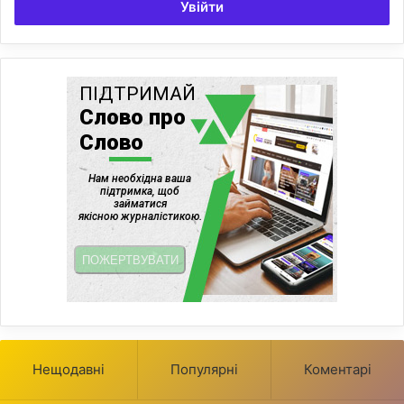
Увійти
Нещодавні
Популярні
Коментарі