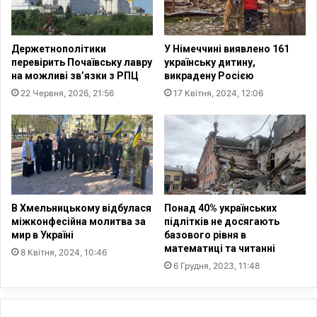
і
к
с
и
я
й
Держетнополітики
У Німеччині виявлено 161
ц
м
перевірить Почаївську лавру
українську дитину,
і
а
на можливі зв’язки з РПЦ
викрадену Росією
в
т
22 Червня, 2026, 21:56
17 Квітня, 2024, 12:06
в
е
і
м
й
а
н
т
и
и
к
,
ф
В Хмельницькому відбулася
Понад 40% українських
і
міжконфесійна молитва за
підлітків не досягають
з
мир в Україні
базового рівня в
и
математиці та читанні
8 Квітня, 2024, 10:46
к
6 Грудня, 2023, 11:48
і
б
о