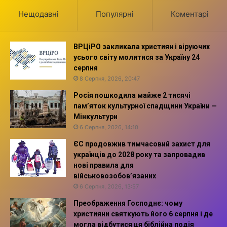
Нещодавні
Популярні
Коментарі
ВРЦіРО закликала християн і віруючих
усього світу молитися за Україну 24
серпня
8 Серпня, 2026, 20:47
Росія пошкодила майже 2 тисячі
пам’яток культурної спадщини України —
Мінкультури
6 Серпня, 2026, 14:10
ЄС продовжив тимчасовий захист для
українців до 2028 року та запровадив
нові правила для
військовозобов’язаних
6 Серпня, 2026, 13:57
Преображення Господнє: чому
християни святкують його 6 серпня і де
могла відбутися ця біблійна подія