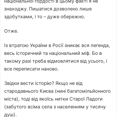
національної гордості в цьому факті я не
знаходжу. Пишатися дозволено лише
здобутками, і то – дуже обережно.
Отже.
Із втратою України в Росії зникає вся легенда,
весь історичний та національний міф. Бо в
такому разі треба відмовлятися від усього, і
все переписати наново.
Звідки вести історію? Якщо не від
стародавнього Києва (нині багатомільйонного
міста), тоді від якоїсь нитки Старої Ладоги
(забутого всіма села з населенням у тисячу
душ).