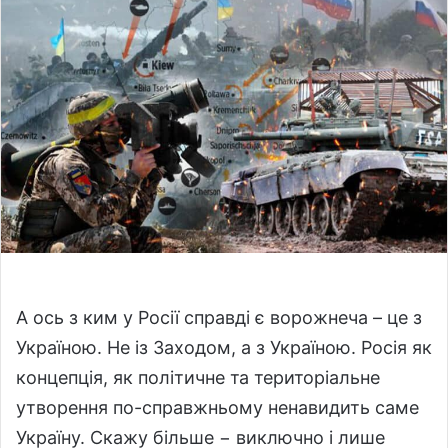
a
n
e
m
a
i
l
А ось з ким у Росії справді є ворожнеча – це з
Україною. Не із Заходом, а з Україною. Росія як
концепція, як політичне та територіальне
утворення по-справжньому ненавидить саме
Україну. Скажу більше − виключно і лише