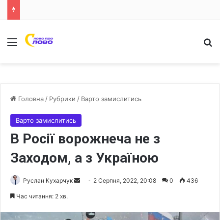
Меню
Ш
Головна
/
Рубрики
/
Варто замислитись
Варто замислитись
В Росії ворожнеча не з
Заходом, а з Україною
Руслан Кухарчук
S
2 Серпня, 2022, 20:08
0
436
e
Час читання: 2 хв.
n
d