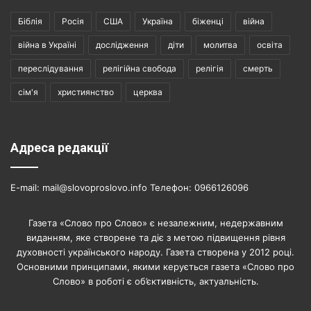
Біблія
Росія
США
Україна
біженці
війна
війна в Україні
дослідження
діти
молитва
освіта
переслідування
релігійна свобода
релігія
смерть
сім'я
християнство
церква
Адреса редакції
E-mail: mail@slovoproslovo.info Телефон: 0966126096
Газета «Слово про Слово» є незалежним, недержавним
виданням, яке створене та діє з метою підвищення рівня
духовності українського народу. Газета створена у 2012 році.
Основними принципами, якими керується газета «Слово про
Слово» в роботі є об’єктивність, актуальність.