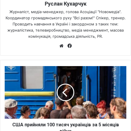
Руслан Кухарчук
Журналіст, медіа-менеджер, голова Асоціації "Новомедіа".
Координатор громадянського руху "Всі разом!" Спікер, тренер.
Проводить навчання в Україні і закордоном з таких тем:
журналістика, телевиробництво, медіа менеджмент, масова
комінукація, громадська діяльність, PR.
We
Fa
bsi
ce
te
bo
ok
С
Ш
А
п
р
и
й
н
я
л
США прийняли 100 тисяч українців за 5 місяців
и