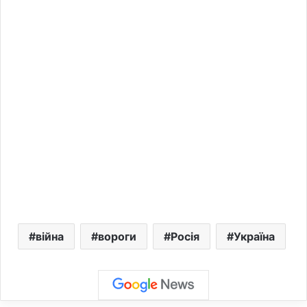
війна
вороги
Росія
Україна