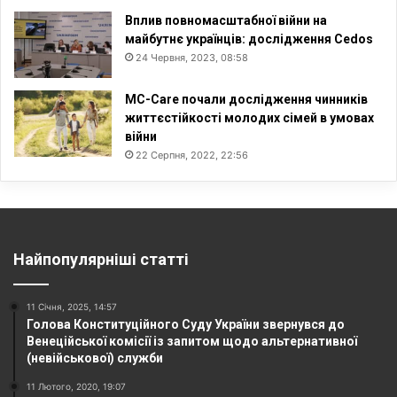
Вплив повномасштабної війни на
майбутнє українців: дослідження Cedos
24 Червня, 2023, 08:58
MC-Care почали дослідження чинників
життєстійкості молодих сімей в умовах
війни
22 Серпня, 2022, 22:56
Найпопулярніші статті
11 Січня, 2025, 14:57
Голова Конституційного Суду України звернувся до
Венеційської комісії із запитом щодо альтернативної
(невійськової) служби
11 Лютого, 2020, 19:07