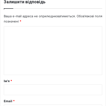
Залишити відповідь
г
о
с
Ваша e-mail адреса не оприлюднюватиметься.
Обов’язкові поля
л
позначені
*
о
в
К
о
м
е
н
т
а
р
Ім'я
*
*
Email
*