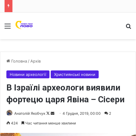
Меню
Ш
Головна
/
Архів
Новини археології
Християнські новини
В Ізраїлі археологи виявили
фортецю царя Явіна – Сісери
Анатолій Якобчук
F
S
4 Грудня, 2019, 00:00
2
o
e
424
Час читання менше хвилини
l
n
l
d