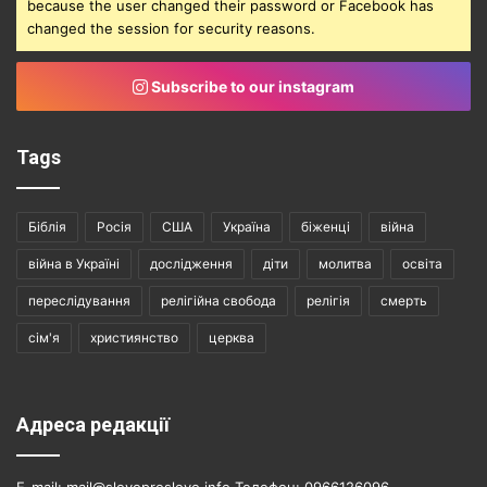
because the user changed their password or Facebook has
changed the session for security reasons.
Subscribe to our instagram
Tags
Біблія
Росія
США
Україна
біженці
війна
війна в Україні
дослідження
діти
молитва
освіта
переслідування
релігійна свобода
релігія
смерть
сім'я
християнство
церква
Адреса редакції