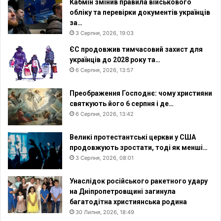
Кабмін змінив правила військового
обліку та перевірки документів українців
за…
3 Серпня, 2026, 19:03
ЄС продовжив тимчасовий захист для
українців до 2028 року та…
6 Серпня, 2026, 13:57
Преображення Господнє: чому християни
святкують його 6 серпня і де…
6 Серпня, 2026, 13:42
Великі протестантські церкви у США
продовжують зростати, тоді як менші…
3 Серпня, 2026, 08:01
Унаслідок російського ракетного удару
на Дніпропетровщині загинула
багатодітна християнська родина
30 Липня, 2026, 18:49