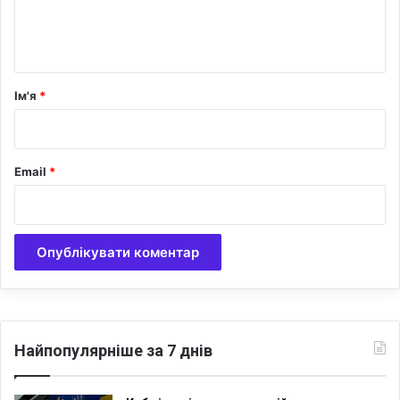
н
т
а
р
Ім'я
*
*
Email
*
Найпопулярніше за 7 днів