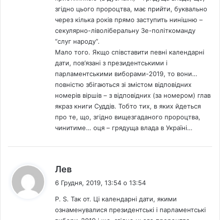
згідно цього пророцтва, має прийти, буквально
через кілька років прямо заступить нинішню –
секулярно-ліволіберальну Зе-політкоманду
“слуг народу”.
Мало того. Якщо співставити певні календарні
дати, пов’язані з президентськими і
парламентськими виборами-2019, то вони…
повністю збігаються зі змістом відповідних
номерів віршів – з відповідних (за номером) глав
якраз книги Суддів. Тобто тих, в яких йдеться
про те, що, згідно вищезгаданого пророцтва,
чинитиме… оця – грядуща влада в Україні…
:
Лев
6 Грудня, 2019, 13:54 о 13:54
Р. S. Так от. Ці календарні дати, якими
ознаменувалися президентські і парламентські