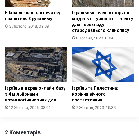
П
о
а
х
В Ізраїлі знайшли печатку
Ізраїльські вчені створили
р
т
правителя Єрусалиму
модель штучного інтелекту
л
о
для перекладу
3 Лютого, 2018, 09:39
а
м
стародавнього клинопису
м
о
8 Травня, 2023, 09:46
е
ж
н
е
т
б
у
у
т
т
а
и
п
с
л
л
Ізраїль відкрив онлайн-базу
Ізраїль та Палестина:
а
у
з 4 мільйонами
коріння вічного
н
ж
археологічних знахідок
протистояння
у
и
12 Жовтня, 2025, 08:01
7 Жовтня, 2023, 19:36
ю
т
т
е
ь
л
2 Коментарів
р
е
о
м