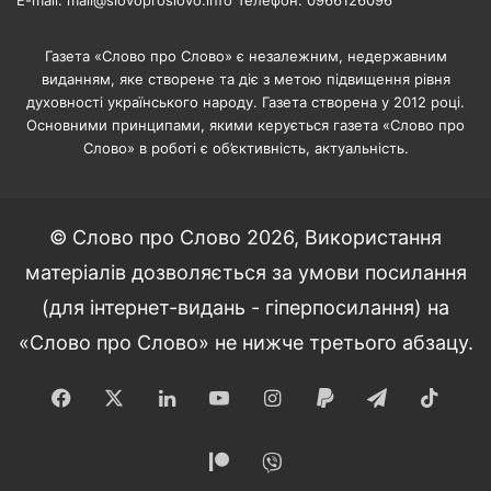
E-mail: mail@slovoproslovo.info Телефон: 0966126096
Газета «Слово про Слово» є незалежним, недержавним
виданням, яке створене та діє з метою підвищення рівня
духовності українського народу. Газета створена у 2012 році.
Основними принципами, якими керується газета «Слово про
Слово» в роботі є об’єктивність, актуальність.
© Слово про Слово 2026, Використання
матеріалів дозволяється за умови посилання
(для інтернет-видань - гіперпосилання) на
«Слово про Слово» не нижче третього абзацу.
Facebook
X
LinkedIn
YouTube
Instagram
Paypal
Telegram
TikT
Patreon
Viber