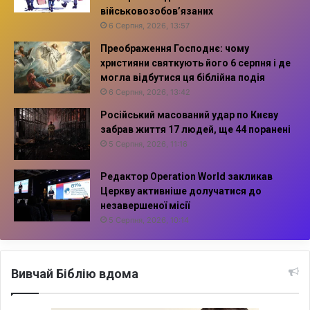
військовозобов’язаних
6 Серпня, 2026, 13:57
Преображення Господнє: чому
християни святкують його 6 серпня і де
могла відбутися ця біблійна подія
6 Серпня, 2026, 13:42
Російський масований удар по Києву
забрав життя 17 людей, ще 44 поранені
5 Серпня, 2026, 11:16
Редактор Operation World закликав
Церкву активніше долучатися до
незавершеної місії
5 Серпня, 2026, 10:14
Вивчай Біблію вдома