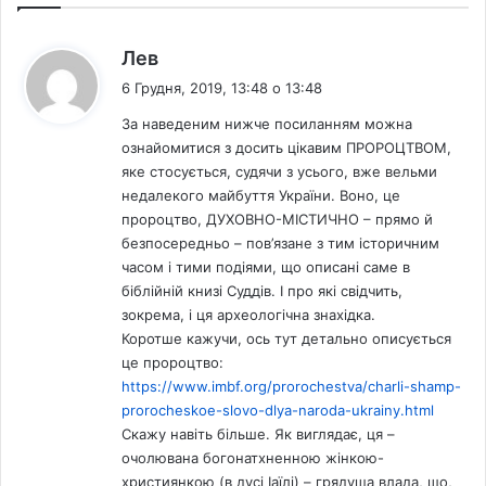
з
г
:
Лев
л
6 Грудня, 2019, 13:48 о 13:48
я
н
За наведеним нижче посиланням можна
у
ознайомитися з досить цікавим ПРОРОЦТВОМ,
т
яке стосується, судячи з усього, вже вельми
и
недалекого майбуття України. Воно, це
пророцтво, ДУХОВНО-МІСТИЧНО – прямо й
безпосередньо – пов’язане з тим історичним
часом і тими подіями, що описані саме в
біблійній книзі Суддів. І про які свідчить,
зокрема, і ця археологічна знахідка.
Коротше кажучи, ось тут детально описується
це пророцтво:
https://www.imbf.org/prorochestva/charli-shamp-
prorocheskoe-slovo-dlya-naroda-ukrainy.html
Скажу навіть більше. Як виглядає, ця –
очолювана богонатхненною жінкою-
християнкою (в дусі Іаїлі) – грядуща влада, що,