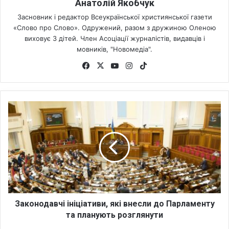
Анатолій Якобчук
Засновник і редактор Всеукраїнської християнської газети
«Слово про Слово». Одружений, разом з дружиною Оленою
виховує 3 дітей. Член Асоціації журналістів, видавців і
мовників, "Новомедіа".
Fa
X
Yo
Ins
Tik
ce
uT
tag
To
bo
ub
ra
k
ok
e
m
З
а
к
о
н
о
д
а
в
ч
Законодавчі ініціативи, які внесли до Парламенту
і
та планують розглянути
і