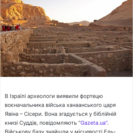
o
a
w
n
o
e
n
m
X
a
i
l
В Ізраїлі археологи виявили фортецю
воєначальника війська ханаанського царя
Явіна – Сісери. Вона згадується у біблійній
книзі Суддів, повідомляють “
Gazeta.ua”
.
Військову базу знайшли у місцевості Ель-