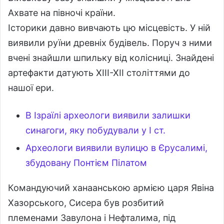
Ахвате на півночі країни.
Історики давно вивчають цю місцевість. У ній
виявили руїни древніх будівель. Поруч з ними
вчені знайшли шпильку від колісниці. Знайдені
артефакти датують ХІІІ-ХІІ століттями до
нашої ери.
В Ізраїлі археологи виявили залишки
синагоги, яку побудували у I ст.
Археологи виявили вулицю в Єрусалимі,
збудовану Понтієм Пілатом
Командуючий ханаанською армією царя Явіна
Хазорського, Сисера був розбитий
племенами Завулона і Нефталима, під