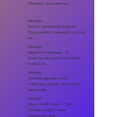
"Рисовое" христианство......
Авокадо
Просто прекрасная новость!
Продолжайте, пожалуйста, в том
же...
Авокадо
Недалёкое будущее...😉
https://youtu.be/OvVxY4mX3io?
si=Dfu2JH...
Авокадо
Поэтому церковь хочет
побыстрее насрать им в мозги
своим миф...
Авокадо
Одно я знаю точно — чем
быстрее умрёт старое
поколение, чем...