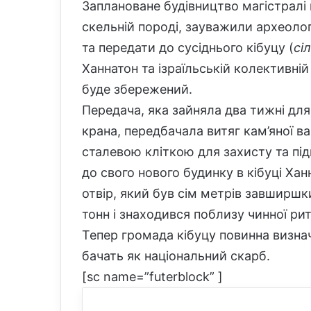
Заплановане будівництво магістралі
скельній породі, зауважили археологи
та передати до сусіднього кібуцу (
сі
Ханнатон та ізраїльській колективній
буде збережений.
Передача, яка зайняла два тижні для
крана, передбачала витяг кам’яної ван
сталевою кліткою для захисту та пі
до свого нового будинку в кібуці Ха
отвір, який був сім метрів завширш
тонн і знаходився поблизу чинної ри
Тепер громада кібуцу повинна визнач
бачать як національний скарб.
[sc name=”futerblock” ]