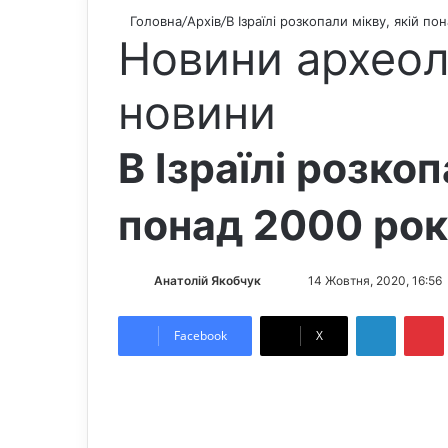
Головна
/
Архів
/
В Ізраїлі розкопали мікву, якій по
Новини археол
новини
В Ізраїлі розкоп
понад 2000 рок
Анатолій Якобчук
F
S
14 Жовтня, 2020, 16:56
o
e
LinkedIn
Pintere
l
n
Facebook
X
l
d
o
a
w
n
o
e