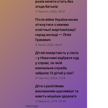
років міняти стать без
згоди батьків
11 Лютого, 2020, 19:07
Після війни Україна може
зіткнутися з хвилею
освітньої маргіналізації
серед молоді — Лілія
Гриневич
4 Липня, 2025, 08:01
Дітей повертають у сім’ю
– у Німеччині відбувся суд
у справі, по якій
ювенальна служба
забрала 13 дітей у сім’ї
21 Лютого, 2023, 17:29
Діти з релігійним
вихованням щасливіші та
мають міцніше здоров’я
12 Вересня, 2019, 22:06
Авокадо