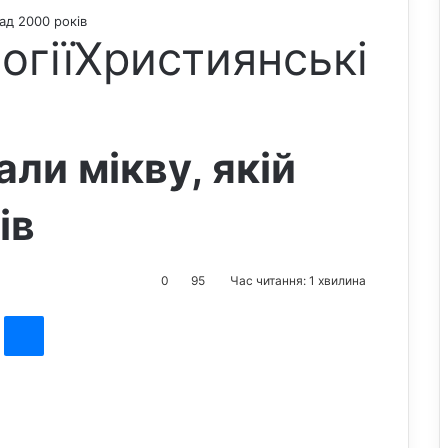
над 2000 років
огії
Християнські
али мікву, якій
ів
0
95
Час читання: 1 хвилина
st
Messenger