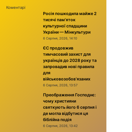
Коментарі
Росія пошкодила майже 2
тисячі пам’яток
культурної спадщини
України — Мінкультури
6 Серпня, 2026, 14:10
ЄС продовжив
тимчасовий захист для
українців до 2028 року та
запровадив нові правила
для
військовозобов’язаних
6 Серпня, 2026, 13:57
Преображення Господнє:
чому християни
святкують його 6 серпня і
де могла відбутися ця
біблійна подія
6 Серпня, 2026, 13:42