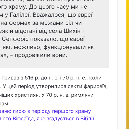
ого храму. До цього часу ми не
 у Галілеї. Вважалося, що євреї
 на фермах за межами сіл чи
якій відстані від села Шихін і
 Сепфоріс показало, що євреї
 які, можливо, функціонували як
а», – продовжили вони.
ривав з 516 р. до н. е. і 70 р. н. е., коли
 У цей період утворилися секти фарисеїв,
ніших християн. У 70 р. н. е. римляни
рам.
давню гирю з періоду першого храму
то Віфсаїда, яке згадується в Біблії