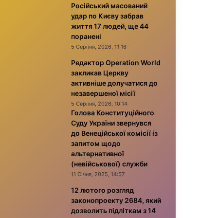
Російський масований
удар по Києву забрав
життя 17 людей, ще 44
поранені
5 Серпня, 2026, 11:16
Редактор Operation World
закликав Церкву
активніше долучатися до
незавершеної місії
5 Серпня, 2026, 10:14
Голова Конституційного
Суду України звернувся
до Венеційської комісії із
запитом щодо
альтернативної
(невійськової) служби
11 Січня, 2025, 14:57
12 лютого розгляд
законопроекту 2684, який
дозволить підліткам з 14