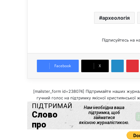
археологія
Підписуйтесь на н
LinkedIn
Pintere
Facebook
X
[mailster_form id=238074] Підтримайте наших журнал
гучний голос на підтримку якісної християнської ж