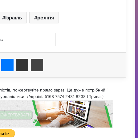
Ізраїль
релігія
ас
st
Messenger
Поділитися електронною поштою
Друк
істів, пожертвуйте прямо зараз! Це дуже потрібний і
урналістики в Україні. 5168 7574 2431 8238 (Приват)