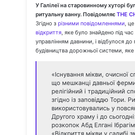
У Галілеї на старовинному хуторі бу
ритуальну ванну
. Повідомляє
THE
C
Згідно з
різними
повідомленнями
, ц
відкриття
, яке було знайдено під ча
управлінням давнини, і відбулося до
будівництва дорожньої системи, яке 
«Існування мікви, очисної с
що мешканці давньої ферми
релігійний і традиційний сп
згідно із заповіддю Тори. Р
використовувались у повся
Другого храму і до сьогодн
розкопок Абд Елгані Ібрагі
«Відкриття мікви у садибі з