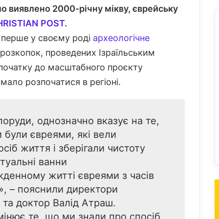
ло виявлено 2000-річну мікву, єврейську
HRISTIAN
POST
.
е перше у своєму роді
археологічне
с розкопок, проведених Ізраїльським
 початку до масштабного проєкту
мало розпочатися в регіоні.
поруди, однозначно вказує на те,
 були євреями, які вели
осіб життя і зберігали чистоту
итуальні ванни
кденному житті євреями з часів
і», – пояснили директори
м та доктор Валід Атраш.
мінює те, що ми знали про спосіб