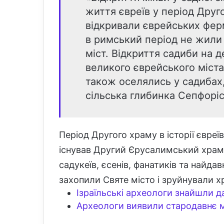
життя євреїв у період Друг
відкривали єврейських ферм
в римський період не жили
міст. Відкриття садиби на де
великого єврейського міста
також оселялись у садибах,
сільська глибинка Сепфоріс
Період Другого храму в історії євреїв т
існував Другий Єрусалимський храм.
садукеїв, єсенів, фанатиків та найдав
захопили Святе місто і зруйнували х
Ізраїльські археологи знайшли 
Археологи виявили стародавнє міс