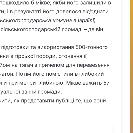
 пошкодило б мікве, якби його залишили в
, і в результаті його довелося від’єднати
льськогосподарська комуна в Ізраїлі
)
 сільськогосподарській громаді – де він
 підготовки та використання 500-тонного
ни з гірської породи, оточення її
дйом на тягач з причепом для перевезення
ннатон. Потім його помістили в глибокий
ки й три метри глибиною. Мікве важить 57
туальної ванни громади.
ити, як представити публіці те, що вони