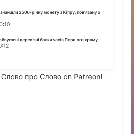
знайшли 2500-річну монету з Кіпру, пов’язану з
0:10
обвуглені дерев’яні балки часів Першого храму
0:12
 Слово про Слово on Patreon!