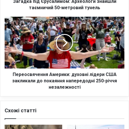
д
Загадка під Єрусалимом: Археологи знайшли
Є
таємничий 50-метровий тунель
р
у
П
с
е
а
р
л
е
и
о
м
с
о
в
м
я
:
ч
А
е
Переосвячення Америки: духовні лідери США
р
н
закликали до покаяння напередодні 250-річчя
х
н
незалежності
е
я
о
А
л
м
о
Схожі статті
е
г
р
и
и
з
к