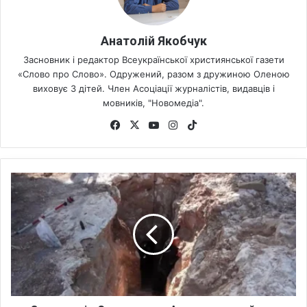
Анатолій Якобчук
Засновник і редактор Всеукраїнської християнської газети
«Слово про Слово». Одружений, разом з дружиною Оленою
виховує 3 дітей. Член Асоціації журналістів, видавців і
мовників, "Новомедіа".
Fa
X
Yo
Ins
Tik
ce
uT
tag
To
bo
ub
ra
k
ok
e
m
З
а
г
а
д
к
а
п
і