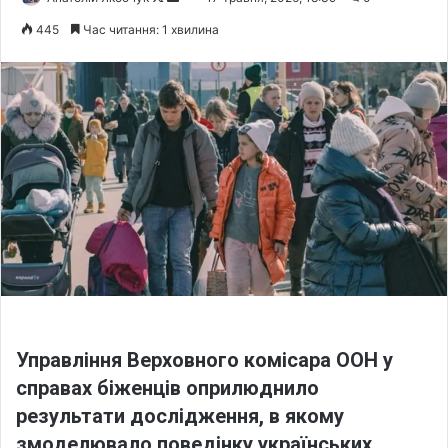
o
e
445
Час читання: 1 хвилина
l
n
l
d
o
a
w
n
o
e
n
m
X
a
i
l
Управління Верховного комісара ООН у
справах біженців оприлюднило
результати дослідження, в якому
змоделювало поведінку українських