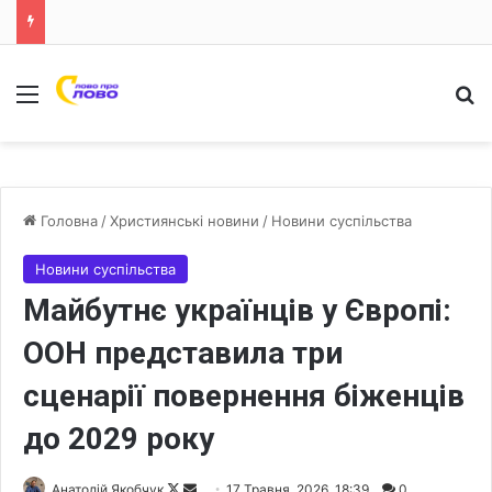
Меню
Ш
Головна
/
Християнські новини
/
Новини суспільства
Новини суспільства
Майбутнє українців у Європі:
ООН представила три
сценарії повернення біженців
до 2029 року
Анатолій Якобчук
F
S
17 Травня, 2026, 18:39
0