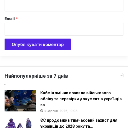
*
е
д
о
Email
*
д
н
і
2
5
0
-
р
і
ч
Найпопулярніше за 7 днів
ч
я
н
Кабмін змінив правила військового
е
обліку та перевірки документів українців
з
за…
а
3 Серпня, 2026, 19:03
л
ЄС продовжив тимчасовий захист для
е
українців до 2028 року та…
ж