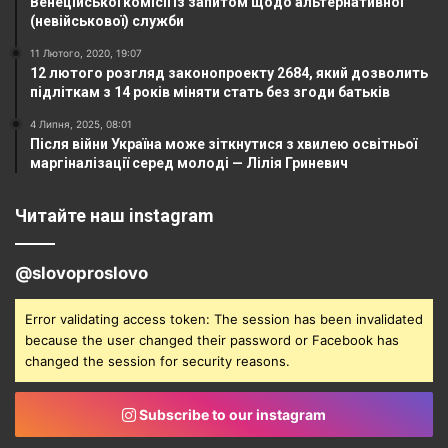
Венеційської комісії із запитом щодо альтернативної
(невійськової) служби
11 Лютого, 2020, 19:07
12 лютого розгляд законопроекту 2684, який дозволить
підліткам з 14 років міняти стать без згоди батьків
4 Липня, 2025, 08:01
Після війни Україна може зіткнутися з хвилею освітньої
маргіналізації серед молоді — Лілія Гриневич
Читайте наш instagram
@slovoproslovo
Error validating access token: The session has been invalidated
because the user changed their password or Facebook has
changed the session for security reasons.
Subscribe to our instagram