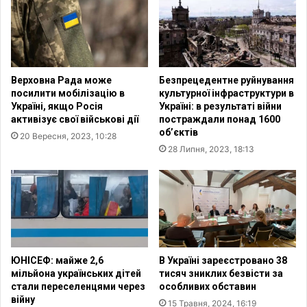
н
и
а
:
й
д
ш
у
л
х
Верховна Рада може
Безпрецедентне руйнування
и
о
посилити мобілізацію в
культурної інфраструктури в
т
в
Україні, якщо Росія
Україні: в результаті війни
а
н
активізує свої військові дії
постраждали понад 1600
є
і
об’єктів
20 Вересня, 2023, 10:28
м
л
28 Липня, 2023, 18:13
н
і
и
д
ч
е
и
р
й
и
5
С
0
Ш
-
А
ЮНІСЕФ: майже 2,6
В Україні зареєстровано 38
м
з
мільйона українських дітей
тисяч зниклих безвісти за
е
стали переселенцями через
особливих обставин
а
війну
т
к
15 Травня, 2024, 16:19