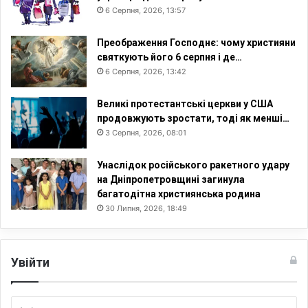
6 Серпня, 2026, 13:57
н
о
с
Преображення Господнє: чому християни
т
святкують його 6 серпня і де…
і
6 Серпня, 2026, 13:42
Великі протестантські церкви у США
продовжують зростати, тоді як менші…
3 Серпня, 2026, 08:01
Унаслідок російського ракетного удару
на Дніпропетровщині загинула
багатодітна християнська родина
30 Липня, 2026, 18:49
Увійти