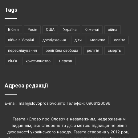
Tags
Біблія
Росія
США
Україна
біженці
війна
війна в Україні
дослідження
діти
молитва
освіта
переслідування
релігійна свобода
релігія
смерть
сім'я
християнство
церква
Адреса редакції
E-mail: mail@slovoproslovo.info Телефон: 0966126096
Газета «Слово про Слово» є незалежним, недержавним
виданням, яке створене та діє з метою підвищення рівня
духовності українського народу. Газета створена у 2012 році.