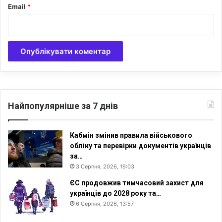
д
а
Email
*
ч
л
а
и
с
х
м
в
о
і
л
д
и
в
т
і
в
й
Найпопулярніше за 7 днів
и
н
н
и
а
р
Кабмін змінив правила військового
п
о
обліку та перевірки документів українців
л
д
за…
о
и
3 Серпня, 2026, 19:03
щ
н
і
ЄС продовжив тимчасовий захист для
українців до 2028 року та…
6 Серпня, 2026, 13:57