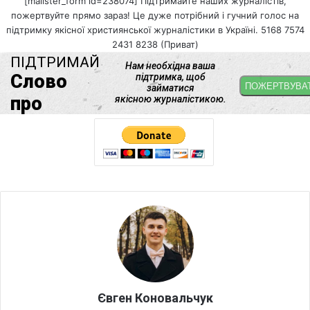
[mailster_form id=238074] Підтримайте наших журналістів,
пожертвуйте прямо зараз! Це дуже потрібний і гучний голос на
підтримку якісної християнської журналістики в Україні. 5168 7574
2431 8238 (Приват)
Євген Коновальчук