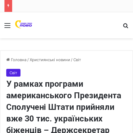
Меню
Ш
Головна
/
Християнські новини
/
Світ
Світ
У рамках програми
американського Президента
Сполучені Штати прийняли
вже 30 тис. українських
біженців – Держсекретар