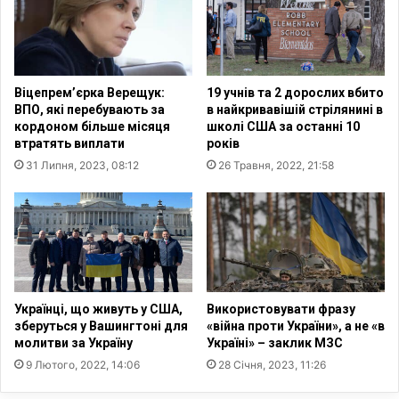
і
п
й
г
с
р
ь
о
к
ш
Віцепрем’єрка Верещук:
19 учнів та 2 дорослих вбито
о
о
ВПО, які перебувають за
в найкривавішій стрілянині в
в
в
кордоном більше місяця
школі США за останні 10
і
о
втратять виплати
років
в
ї
31 Липня, 2023, 08:12
26 Травня, 2022, 21:58
и
д
к
о
р
п
а
о
л
м
и
о
п
г
а
и
Українці, що живуть у США,
Використовувати фразу
с
в
зберуться у Вашингтоні для
«війна проти України», а не «в
т
і
молитви за Україну
Україні» – заклик МЗС
о
д
9 Лютого, 2022, 14:06
28 Січня, 2023, 11:26
р
Ю
а
Н