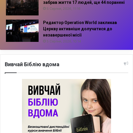
забрав життя 17 людей, ще 44 поранені
5 Серпня, 2026, 11:16
Редактор Operation World закликав
Церкву активніше долучатися до
незавершеної місії
5 Серпня, 2026, 10:14
Вивчай Біблію вдома