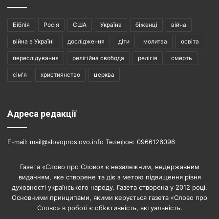
Біблія
Росія
США
Україна
біженці
війна
війна в Україні
дослідження
діти
молитва
освіта
переслідування
релігійна свобода
релігія
смерть
сім'я
християнство
церква
Адреса редакції
E-mail: mail@slovoproslovo.info Телефон: 0966126096
Газета «Слово про Слово» є незалежним, недержавним
виданням, яке створене та діє з метою підвищення рівня
духовності українського народу. Газета створена у 2012 році.
Основними принципами, якими керується газета «Слово про
Слово» в роботі є об’єктивність, актуальність.