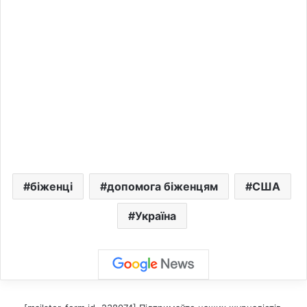
біженці
допомога біженцям
США
Україна