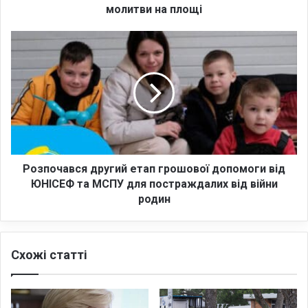
у
молитви на площі
М
е
Р
л
о
і
з
т
п
о
о
п
ч
о
а
л
в
і
с
р
я
Розпочався другий етап грошової допомоги від
о
д
ЮНІСЕФ та МСПУ для постраждалих від війни
с
р
родин
і
у
й
г
с
и
ь
Схожі статті
й
к
е
і
т
в
а