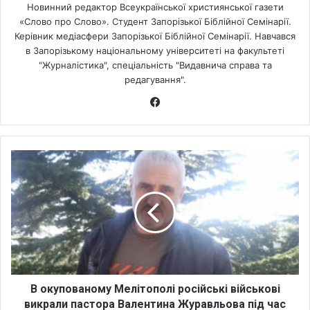
Новинний редактор Всеукраїнської християнської газети
«Слово про Слово». Студент Запорізької Біблійної Семінарії.
Керівник медіасфери Запорізької Біблійної Семінарії. Навчався
в Запорізькому національному університеті на факультеті
"Журналістика", спеціальність "Видавнича справа та
редагування".
Fa
ce
bo
ok
В
о
к
у
п
о
в
а
н
о
В окупованому Мелітополі російські військові
м
викрали пастора Валентина Журавльова під час