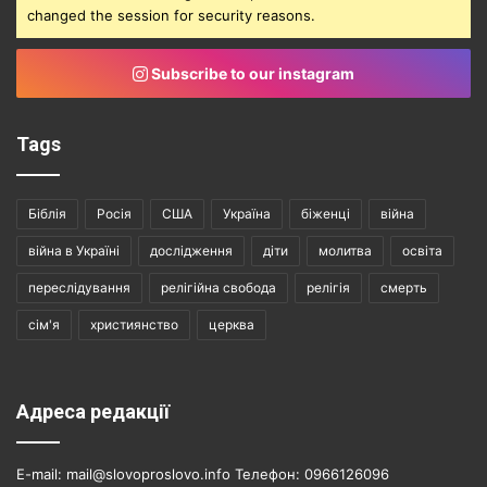
changed the session for security reasons.
Subscribe to our instagram
Tags
Біблія
Росія
США
Україна
біженці
війна
війна в Україні
дослідження
діти
молитва
освіта
переслідування
релігійна свобода
релігія
смерть
сім'я
християнство
церква
Адреса редакції
E-mail: mail@slovoproslovo.info Телефон: 0966126096