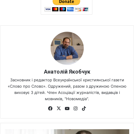
Анатолій Якобчук
Засновник і редактор Всеукраїнської християнської газети
«Слово про Слово». Одружений, разом з дружиною Оленою
виховує 3 дітей. Член Асоціації журналістів, видавців і
мовників, "Новомедіа".
Fa
X
Yo
Ins
Tik
ce
uT
tag
To
bo
ub
ra
k
ok
e
m
T