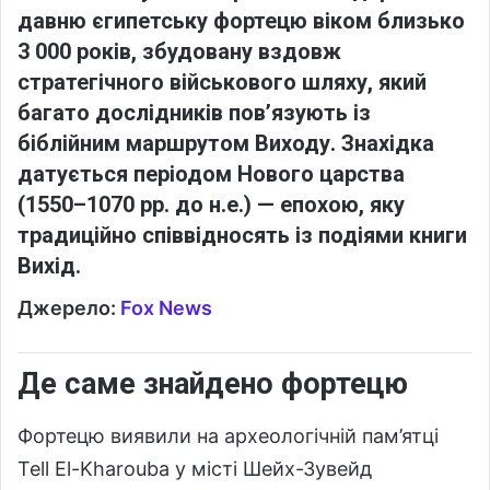
давню єгипетську фортецю віком близько
3 000 років, збудовану вздовж
стратегічного військового шляху, який
багато дослідників пов’язують із
біблійним маршрутом Виходу. Знахідка
датується періодом Нового царства
(1550–1070 рр. до н.е.) — епохою, яку
традиційно співвідносять із подіями книги
Вихід.
Джерело:
Fox News
Де саме знайдено фортецю
Фортецю виявили на археологічній пам’ятці
Tell El-Kharouba
у місті Шейх-Зувейд