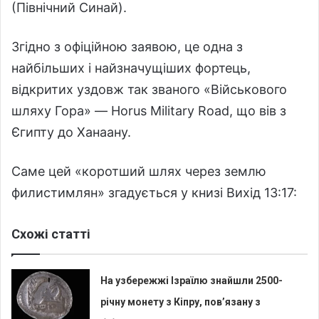
(Північний Синай).
Згідно з офіційною заявою, це одна з
найбільших і найзначущіших фортець,
відкритих уздовж так званого «Військового
шляху Гора» —
Horus Military Road
, що вів з
Єгипту до Ханаану.
Саме цей «коротший шлях через землю
филистимлян» згадується у книзі Вихід 13:17:
Схожі статті
На узбережжі Ізраїлю знайшли 2500-
річну монету з Кіпру, пов’язану з