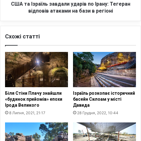
і
ї
США та Ізраїль завдали ударів по Ірану: Тегеран
д
л
відповів атаками на бази в регіоні
і
ь
т
з
и
а
ж
Схожі статті
в
и
д
в
а
у
л
т
и
ь
у
і
д
з
а
г
р
Біля Стіни Плачу знайшли
Ізраїль розкопає історичний
л
і
«будинок прийомів» епохи
басейн Силоам у місті
и
в
Ірода Великого
Давида
б
п
8 Липня, 2021, 21:17
28 Грудня, 2022, 10:44
о
о
к
І
о
р
ю
а