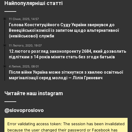
Найпопулярніші статті
11 Січня, 2025, 14:57
Голова Конституційного Суду України звернувся до
Венеційської комісії із запитом щодо альтернативної
(невійськової) служби
11 Лютого, 2020, 19:07
12 лютого розгляд законопроекту 2684, який дозволить
підліткам з 14 років міняти стать без згоди батьків
4 Липня, 2025, 08:01
Після війни Україна може зіткнутися з хвилею освітньої
маргіналізації серед молоді — Лілія Гриневич
Читайте наш instagram
@slovoproslovo
Error validating access token: The session has been invalidated
because the user changed their password or Facebook has