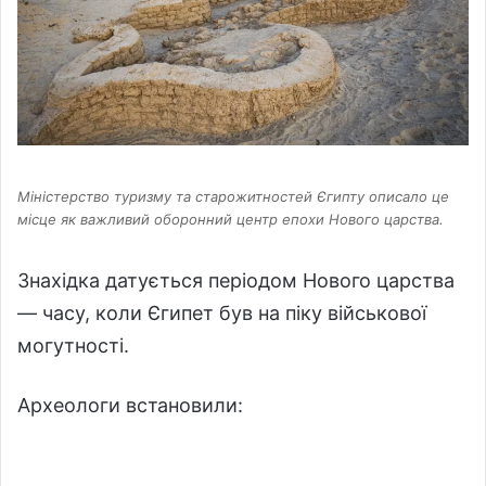
Міністерство туризму та старожитностей Єгипту описало це
місце як важливий оборонний центр епохи Нового царства.
Знахідка датується періодом Нового царства
— часу, коли Єгипет був на піку військової
могутності.
Археологи встановили: