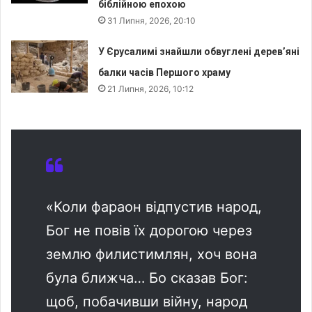
біблійною епохою
31 Липня, 2026, 20:10
У Єрусалимі знайшли обвуглені дерев’яні
балки часів Першого храму
21 Липня, 2026, 10:12
«Коли фараон відпустив народ,
Бог не повів їх дорогою через
землю филистимлян, хоч вона
була ближча… Бо сказав Бог:
щоб, побачивши війну, народ