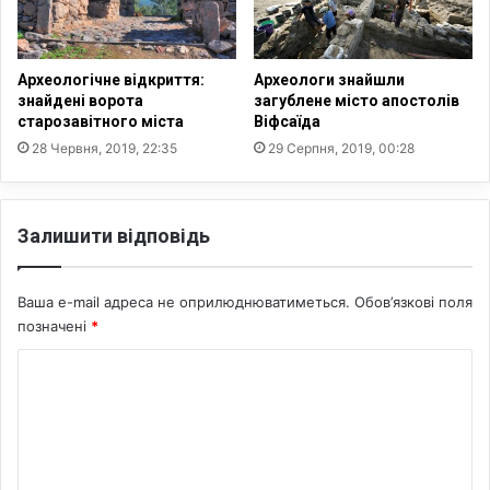
п
н
с
у
и
:
х
Т
Археологічне відкриття:
Археологи знайшли
о
е
знайдені ворота
загублене місто апостолів
л
г
старозавітного міста
Віфсаїда
о
е
28 Червня, 2019, 22:35
29 Серпня, 2019, 00:28
г
р
і
а
ч
н
н
Залишити відповідь
в
о
і
ю
д
т
Ваша e-mail адреса не оприлюднюватиметься.
Обов’язкові поля
п
р
о
позначені
*
а
в
К
в
і
м
в
о
о
а
м
ю
т
ч
а
е
е
к