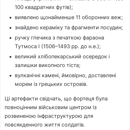
100 квадратних футів);
виявлено щонайменше 11 оборонних веж;
знайдено кераміку та фрагменти посудин;
ручку глечика з печаткою фараона
Тутмоса I (1506–1493 рр. до н.е.);
великий хлібопекарський осередок і
залишки викопного тіста;
вулканічні камені, ймовірно, доставлені
морем із грецьких островів.
Ці артефакти свідчать, що фортеця була
повноцінним військовим центром із
розвиненою інфраструктурою для
повсякденного життя солдатів.