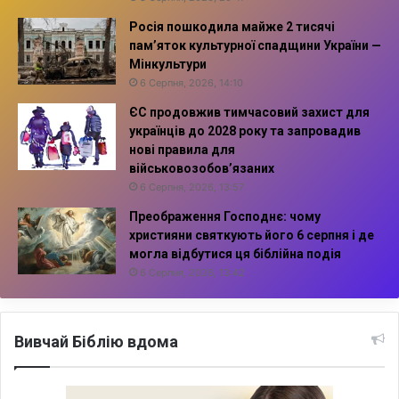
Росія пошкодила майже 2 тисячі
пам’яток культурної спадщини України —
Мінкультури
6 Серпня, 2026, 14:10
ЄС продовжив тимчасовий захист для
українців до 2028 року та запровадив
нові правила для
військовозобов’язаних
6 Серпня, 2026, 13:57
Преображення Господнє: чому
християни святкують його 6 серпня і де
могла відбутися ця біблійна подія
6 Серпня, 2026, 13:42
Вивчай Біблію вдома