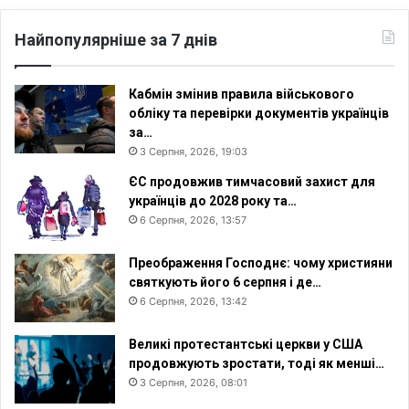
к
і
Найпопулярніше за 7 днів
р
х
у
Кабмін змінив правила військового
обліку та перевірки документів українців
за…
3 Серпня, 2026, 19:03
ЄС продовжив тимчасовий захист для
українців до 2028 року та…
6 Серпня, 2026, 13:57
Преображення Господнє: чому християни
святкують його 6 серпня і де…
6 Серпня, 2026, 13:42
Великі протестантські церкви у США
продовжують зростати, тоді як менші…
3 Серпня, 2026, 08:01