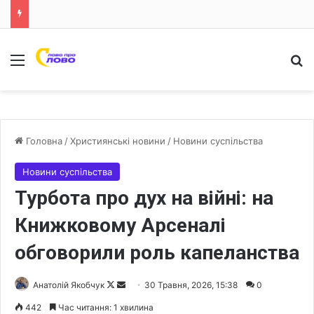
Меню
Ш
Головна
/
Християнські новини
/
Новини суспільства
Новини суспільства
Турбота про дух на війні: на
Книжковому Арсеналі
обговорили роль капеланства
Анатолій Якобчук
F
S
30 Травня, 2026, 15:38
0
o
e
442
Час читання: 1 хвилина