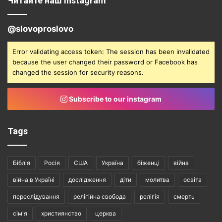
Читайте наш instagram
@slovoproslovo
Error validating access token: The session has been invalidated
because the user changed their password or Facebook has
changed the session for security reasons.
Subscribe to our instagram
Tags
Біблія
Росія
США
Україна
біженці
війна
війна в Україні
дослідження
діти
молитва
освіта
переслідування
релігійна свобода
релігія
смерть
сім'я
християнство
церква