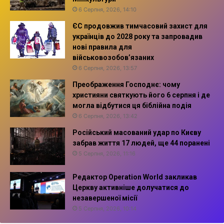
6 Серпня, 2026, 14:10
ЄС продовжив тимчасовий захист для
українців до 2028 року та запровадив
нові правила для
військовозобов’язаних
6 Серпня, 2026, 13:57
Преображення Господнє: чому
християни святкують його 6 серпня і де
могла відбутися ця біблійна подія
6 Серпня, 2026, 13:42
Російський масований удар по Києву
забрав життя 17 людей, ще 44 поранені
5 Серпня, 2026, 11:16
Редактор Operation World закликав
Церкву активніше долучатися до
незавершеної місії
5 Серпня, 2026, 10:14