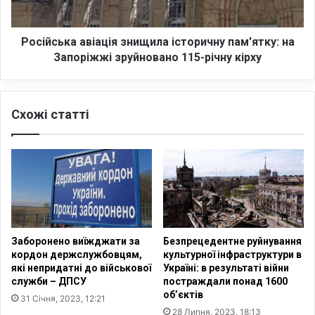
т
к
ь
а
:
а
Російська авіація знищила історичну пам'ятку: на
н
в
Запоріжжі зруйновано 115-річну кірху
о
і
в
а
е
ц
Схожі статті
д
і
о
я
с
з
л
н
і
и
д
щ
ж
и
е
л
н
а
Заборонено виїжджати за
Безпрецедентне руйнування
н
і
кордон держслужбовцям,
культурної інфраструктури в
я
с
які непридатні до військової
Україні: в результаті війни
М
т
служби – ДПСУ
постраждали понад 1600
і
о
об’єктів
31 Січня, 2023, 12:21
н
р
28 Липня, 2023, 18:13