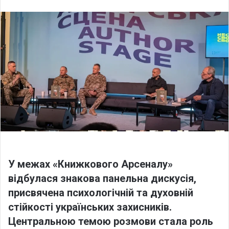
l
n
l
d
o
a
w
n
o
e
n
m
X
a
i
l
У межах «Книжкового Арсеналу»
відбулася знакова панельна дискусія,
присвячена психологічній та духовній
стійкості українських захисників.
Центральною темою розмови стала роль