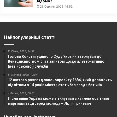
відомо?
26 Серпня, 2023, 16:53
Найпопулярніші статті
11 Січня, 2025, 14:57
Голова Конституційного Суду України звернувся до
Венеційської комісії із запитом щодо альтернативної
(невійськової) служби
11 Лютого, 2020, 19:07
12 лютого розгляд законопроекту 2684, який дозволить
підліткам з 14 років міняти стать без згоди батьків
4 Липня, 2025, 08:01
Після війни Україна може зіткнутися з хвилею освітньої
маргіналізації серед молоді — Лілія Гриневич