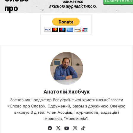
Анатолій Якобчук
Засновник і редактор Всеукраїнської християнської газети
«Слово про Слово». Одружений, разом з дружиною Оленою
виховує 3 дітей. Член Асоціації журналістів, видавців і
мовників, "Новомедіа".
Fa
X
Yo
Ins
Tik